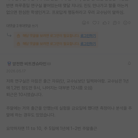
반면 하루종일 연구실 붙어있는데 몇달 지나도 진도 안나가고 할줄 아는거
재팬라운지 🌸
없으면 한심한 학생인거고. 프로답게 행동하라고 우리 교수님이 말하심.
6
2
2
0
0
대댓글 2개
대댓글 쓰기
해당 댓글을 보려면 로그인이 필요합니다.
로그인하기
해당 댓글을 보려면 로그인이 필요합니다.
로그인하기
얌전한 비트겐슈타인
2026.05.17
저희 연구실은 아침은 출근 자유(단, 교수님보단 일찍와야함. 교수님은 1년
에 1,2번 정도만 9시, 나머지는 대부분 12시쯤 오심)
퇴근은 10시였습니다.
주말에는 거의 출근을 안했는데 실험을 금요일에 했다면 측정이나 분석을 주
말에 하는 경우도 있었습니다.
요약하자면 11 to 10, 주 5일에 1년에 1~2번 주말출근