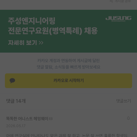
게시글 공유
PI 전용 게시판
인문사회 계열 게시판
특수/전문대학원 게시판
반도체/AI 게시판
장학금/장학생 게시판
카카오 계정과 연동하여 게시글에 달린
댓글 알람, 소식등을 빠르게 받아보세요
학술 정보 게시판
카카오로 시작하기
홍보 게시판
커리어
댓글 14개
댓글쓰기
유학교육
똑똑한 어니스트 헤밍웨이
이벤트
2026.05.17
반도체 아카데미
아예 연구실에 안나타나도 맡은 과제 잘 하고, 논문 잘 쓰면 훌륭한 학생임.