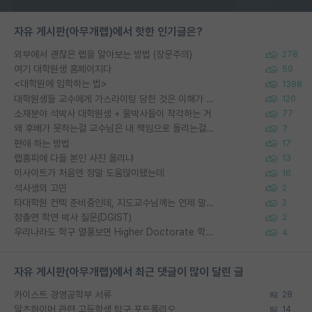
자유 게시판(아무개랩)에서 핫한 인기글은?
외부에서 괜찮은 랩을 알아보는 방법 (장문주의)
278
여기 대학원생 홈페이지다
59
<대학원에 입학하는 법>
1388
대학원생들 교수에게 가스라이팅 당한 것은 이해가 갑니다. 안타깝네요.
120
소재분야 석박사 대학원생 + 물박사들이 착각하는 거
77
왜 후배가 못하는걸 교수님은 내 책임으로 돌리는걸까요?
7
편애 하는 방법
17
랩홈피에 다들 본인 사진 올리냐
13
이사이트가 처음엔 정말 도움많이됐는데
16
석사생의 고민
2
타대학원 컨텍 준비중인데, 지도교수님께는 언제 말씀드려야 할까요?
2
정출연 학연 박사 질문(DGIST)
2
우리나라도 학구 열풍보면 Higher Doctorate 학위가 필요하다고 봅니다.
4
자유 게시판(아무개랩)에서 최근 댓글이 많이 달린 글
카이스트 경영공학부 서류
28
알츠하이머 관련 고등학생 탐구 포트폴리오
14