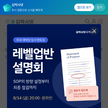
김박사넷
앱으로 보기
닫기
푸시 알림으로 소식을 빠르게
커뮤니티 홈
자유 게시판(아무개랩)
대학원생 모집
보통 대학원생분들 하루, 일주일 근무 시간이 어느정도임?
국내대학원 정보
온화한 빌헬름 뢴트겐
연구실&오픈랩
2026.05.17
14
1949
커뮤니티
커뮤니티 홈
전체글보기
베스트 게시판
IF 명예의전당