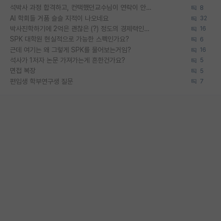
석박사 과정 합격하고, 컨택했던교수님이 연락이 안됩니다...
8
AI 학회들 거품 슬슬 지적이 나오네요
32
박사진학하기에 2억은 괜찮은 (?) 정도의 경제력인가요
16
SPK 대학원 현실적으로 가능한 스펙인가요?
6
근데 여기는 왜 그렇게 SPK를 물어보는거임?
16
석사가 1저자 논문 가져가는게 흔한건가요?
5
면접 복장
5
편입생 학부연구생 질문
7