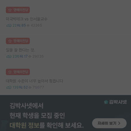
명예의전당
미국빅테크 vs 인서울교수
22
85
42365
명예의전당
일을 잘 한다는 것.
236
17
29035
명예의전당
대학원 수준이 너무 높아서 힘듭니다
139
52
75077