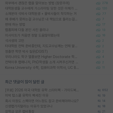
외부에서 괜찮은 랩을 알아보는 방법 (장문주의)
278
대학원생들 교수에게 가스라이팅 당한 것은 이해가 갑니다. 안타깝네요.
120
소재분야 석박사 대학원생 + 물박사들이 착각하는 거
77
왜 후배가 못하는걸 교수님은 내 책임으로 돌리는걸까요?
7
편애 하는 방법
17
랩홈피에 다들 본인 사진 올리냐
13
이사이트가 처음엔 정말 도움많이됐는데
16
석사생의 고민
2
타대학원 컨텍 준비중인데, 지도교수님께는 언제 말씀드려야 할까요?
2
정출연 학연 박사 질문(DGIST)
2
우리나라도 학구 열풍보면 Higher Doctorate 학위가 필요하다고 봅니다.
4
컨택이후 랩매니저, PhD학생들 소개 시켜주신거면 거의 컨펌에 가깝나요?
2
Korea University 수학, 컴퓨터과학 이학사, UC Berkeley 산업공학 대학원 공학박사가 되는 것은 쉽지 않겠죠?
11
최근 댓글이 많이 달린 글
[무료] 2026 미국 대학원 유학 스타터팩 - 가이드북 & 합격자 컨택메일 템플릿
652
미박 탑스쿨 유학이 빡세진 이유
19
혹시 이정도 스펙이면 어느정도 잡고 준비해야하나요?
14
신생랩가지말라는 이유가 있었구나
18
장학금 모은 랩비통장
21