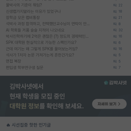
물박사의 기준이 뭐임?
22
신생랩가지말라는 이유가 있었구나
18
장학금 모은 랩비통장
21
석박사 과정 합격하고, 컨택했던교수님이 연락이 안됩니다...
8
AI 학회들 거품 슬슬 지적이 나오네요
32
박사진학하기에 2억은 괜찮은 (?) 정도의 경제력인가요
16
SPK 대학원 현실적으로 가능한 스펙인가요?
6
근데 여기는 왜 그렇게 SPK를 물어보는거임?
16
석사가 1저자 논문 가져가는게 흔한건가요?
5
면접 복장
5
편입생 학부연구생 질문
7
🔥 시선집중 핫한 인기글