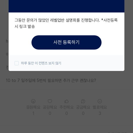
자유 게시판(아무개랩)
그동안 문의가 많았던 레벨업반 설명회를 진행합니다. *사전등록
미국 유학 게시판
시 링크 발송
미국 대학원 합격 후기 게시판
https://phdkim.net/board/free/53861
사전 등록하기
대학원생 모집 게시판
이 글이 9 to 9 하라는 글이고 반응이 거세던데
대학원 합격 후기 게시판
하루 동안 이 컨텐츠 보지 않기
전 이 글 읽기 전에 진짜 이 정도는 해야되나 싶었음
연구실(PI) 홍보 게시판
10 to 7 일주일에 5번씩 필요하면 추가 근무 괜찮나요?
석박사 채용 정보 게시판
임용 정보 게시판
학부 인턴 게시판
응원해요
공감해요
추천해요
궁금해요
별로에요
1
0
0
0
3
취업 게시판
임용 후기 게시판