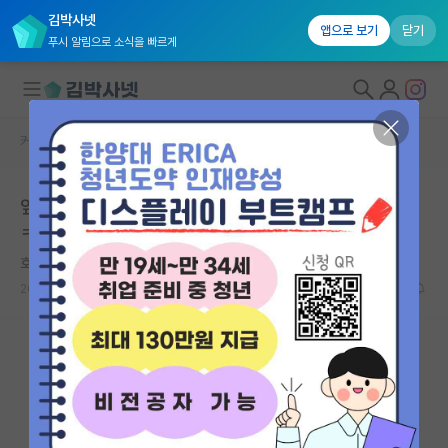
김박사넷
앱으로 보기
닫기
푸시 알림으로 소식을 빠르게
커뮤니티 홈
자유 게시판(아무개랩)
대학원생 모집
앞에서 할말 못하고 뒤에서 씹으면서 사회생활 잘하는 척
국내대학원 정보
ㅋㅋ
연구실&오픈랩
호탕한 막스 베버
커뮤니티
2026.05.10
4
1265
커뮤니티 홈
전체글보기
베스트 게시판
IF 명예의전당