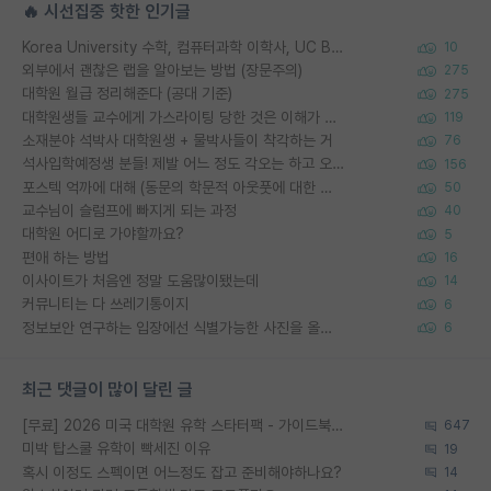
🔥 시선집중 핫한 인기글
Korea University 수학, 컴퓨터과학 이학사, UC Berkeley 산업공학 대학원 공학박사가 되는 것은 쉽지 않겠죠?
10
외부에서 괜찮은 랩을 알아보는 방법 (장문주의)
275
대학원 월급 정리해준다 (공대 기준)
275
대학원생들 교수에게 가스라이팅 당한 것은 이해가 갑니다. 안타깝네요.
119
소재분야 석박사 대학원생 + 물박사들이 착각하는 거
76
석사입학예정생 분들! 제발 어느 정도 각오는 하고 오세요.
156
포스텍 억까에 대해 (동문의 학문적 아웃풋에 대한 반박)
50
교수님이 슬럼프에 빠지게 되는 과정
40
대학원 어디로 가야할까요?
5
편애 하는 방법
16
이사이트가 처음엔 정말 도움많이됐는데
14
커뮤니티는 다 쓰레기통이지
6
정보보안 연구하는 입장에선 식별가능한 사진을 올리는건 비추이긴함
6
최근 댓글이 많이 달린 글
[무료] 2026 미국 대학원 유학 스타터팩 - 가이드북 & 합격자 컨택메일 템플릿
647
미박 탑스쿨 유학이 빡세진 이유
19
혹시 이정도 스펙이면 어느정도 잡고 준비해야하나요?
14