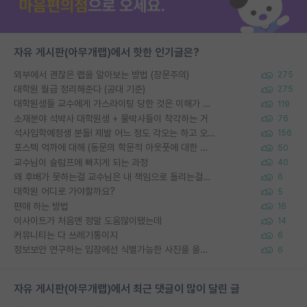
자유 게시판(아무개랩)에서 핫한 인기글은?
외부에서 괜찮은 랩을 알아보는 방법 (장문주의)
275
대학원 월급 정리해준다 (공대 기준)
275
대학원생들 교수에게 가스라이팅 당한 것은 이해가 갑니다. 안타깝네요.
119
소재분야 석박사 대학원생 + 물박사들이 착각하는 거
76
석사입학예정생 분들! 제발 어느 정도 각오는 하고 오세요.
156
포스텍 억까에 대해 (동문의 학문적 아웃풋에 대한 반박)
50
교수님이 슬럼프에 빠지게 되는 과정
40
왜 후배가 못하는걸 교수님은 내 책임으로 돌리는걸까요?
6
대학원 어디로 가야할까요?
5
편애 하는 방법
16
이사이트가 처음엔 정말 도움많이됐는데
14
커뮤니티는 다 쓰레기통이지
6
정보보안 연구하는 입장에선 식별가능한 사진을 올리는건 비추이긴함
6
자유 게시판(아무개랩)에서 최근 댓글이 많이 달린 글