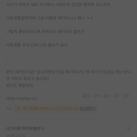
교수가 까먹은 채로 지시해서 서운한게 있으면 말하면 되는거지
사회생활들먹이며 그걸 어떻게 얘기하느니 뭐니 ㅋㅋ
그렇게 쫄보마인드면 뒤에서도 얘기하지 말던가
사회생활 무새 진짜 너무 꼴보기 싫다
-
본인 얘기인가요? 당사자한테 직접 얘기하시지, 왜 여기서 임금님 귀는 당나
귀 귀라고 외치고 계시죠?
본인도 똑같네요.
0
4
0
1
1
대댓글 1개
대댓글 쓰기
해당 댓글을 보려면 로그인이 필요합니다.
로그인하기
너그러운 마키아벨리
2026.05.10