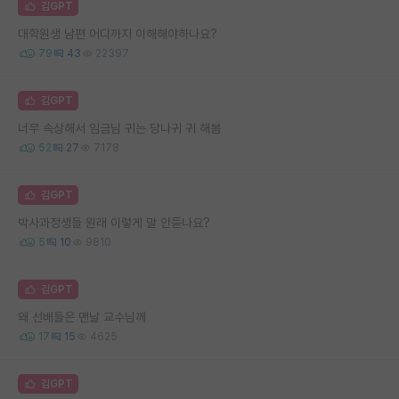
김GPT
대학원생 남편 어디까지 이해해야하나요?
79
43
22397
김GPT
너무 속상해서 임금님 귀는 당나귀 귀 해봄
52
27
7178
김GPT
박사과정생들 원래 이렇게 말 안듣나요?
5
10
9810
김GPT
왜 선배들은 맨날 교수님께
17
15
4625
김GPT