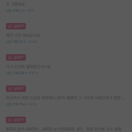
또 그랬네요
4
2
1155
김GPT
제가 너무 바보같아요
1
10
3346
김GPT
석사 인건비 얼마받으시나요
3
26
9474
김GPT
박사까지 하면 이십대 후반에서 30이 될텐데 그 사이에 사회관계가 엄청 좁아지고 단절되지 않나요?
9
15
5014
김GPT
&#39;알아서&#39; , &#39;눈치껏&#39; &lt;- 정말 정신병 오는 말들