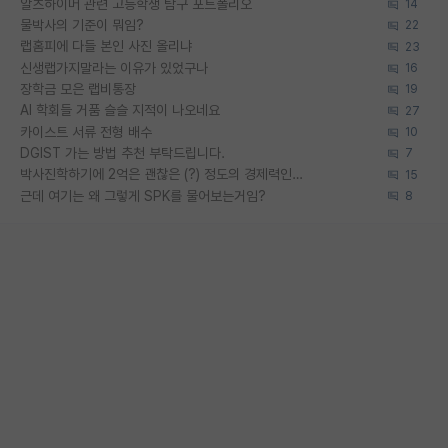
알츠하이머 관련 고등학생 탐구 포트폴리오
14
물박사의 기준이 뭐임?
22
랩홈피에 다들 본인 사진 올리냐
23
신생랩가지말라는 이유가 있었구나
16
장학금 모은 랩비통장
19
AI 학회들 거품 슬슬 지적이 나오네요
27
카이스트 서류 전형 배수
10
DGIST 가는 방법 추천 부탁드립니다.
7
박사진학하기에 2억은 괜찮은 (?) 정도의 경제력인가요
15
근데 여기는 왜 그렇게 SPK를 물어보는거임?
8