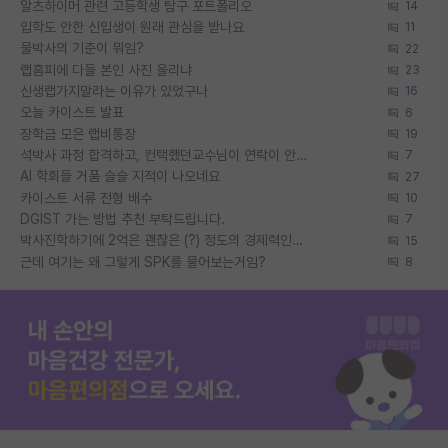
알츠하이머 관련 고등학생 탐구 포트폴리오
14
입학도 안한 신입생이 원래 관심을 받나요
11
물박사의 기준이 뭐임?
22
랩홈피에 다들 본인 사진 올리냐
23
신생랩가지말라는 이유가 있었구나
16
오늘 카이스트 발표
6
장학금 모은 랩비통장
19
석박사 과정 합격하고, 컨택했던교수님이 연락이 안됩니다...
7
AI 학회들 거품 슬슬 지적이 나오네요
27
카이스트 서류 전형 배수
10
DGIST 가는 방법 추천 부탁드립니다.
7
박사진학하기에 2억은 괜찮은 (?) 정도의 경제력인가요
15
근데 여기는 왜 그렇게 SPK를 물어보는거임?
8