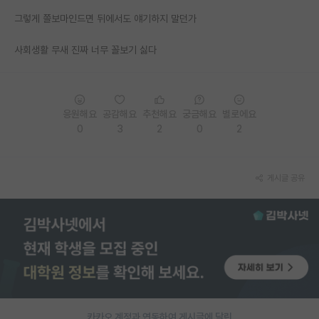
그렇게 쫄보마인드면 뒤에서도 얘기하지 말던가
PI 전용 게시판
사회생활 무새 진짜 너무 꼴보기 싫다
인문사회 계열 게시판
특수/전문대학원 게시판
반도체/AI 게시판
응원해요
공감해요
추천해요
궁금해요
별로에요
0
3
2
0
2
장학금/장학생 게시판
학술 정보 게시판
게시글 공유
홍보 게시판
커리어
유학교육
이벤트
반도체 아카데미
카카오 계정과 연동하여 게시글에 달린