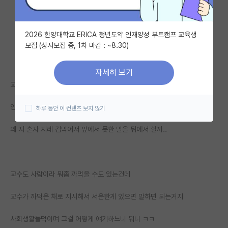
자유 게시판(아무개랩)
2026 한양대학교 ERICA 청년도약 인재양성 부트캠프 교육생
미국 유학 게시판
모집 (상시모집 중, 1차 마감 : ~8.30)
미국 대학원 합격 후기 게시판
자세히 보기
대학원생 모집 게시판
교수님이 애들을 이유없이 갈구는 것도 아니고
대학원 합격 후기 게시판
인간적으로 참 잘 대해주시는데
하루 동안 이 컨텐츠 보지 않기
연구실(PI) 홍보 게시판
왜 지 혼자 지레 겁먹어서 앞에서 못한 말을 뒤에서 할까..
석박사 채용 정보 게시판
임용 정보 게시판
교수도 사람이라 뭐좀 까먹을 수도 있는건데
학부 인턴 게시판
교수가 까먹은 채로 지시해서 서운한게 있으면 말하면 되는거지
취업 게시판
사회생활들먹이며 그걸 어떻게 얘기하느니 뭐니 ㅋㅋ
임용 후기 게시판