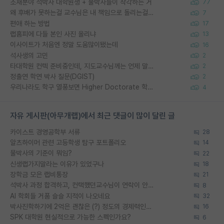
소재분야 석박사 대학원생 + 물박사들이 착각하는 거
77
왜 후배가 못하는걸 교수님은 내 책임으로 돌리는걸까요?
7
편애 하는 방법
17
랩홈피에 다들 본인 사진 올리냐
13
이사이트가 처음엔 정말 도움많이됐는데
16
석사생의 고민
2
타대학원 컨텍 준비중인데, 지도교수님께는 언제 말씀드려야 할까요?
2
정출연 학연 박사 질문(DGIST)
2
우리나라도 학구 열풍보면 Higher Doctorate 학위가 필요하다고 봅니다.
4
자유 게시판(아무개랩)에서 최근 댓글이 많이 달린 글
카이스트 경영공학부 서류
28
알츠하이머 관련 고등학생 탐구 포트폴리오
14
물박사의 기준이 뭐임?
22
신생랩가지말라는 이유가 있었구나
18
장학금 모은 랩비통장
21
석박사 과정 합격하고, 컨택했던교수님이 연락이 안됩니다...
8
AI 학회들 거품 슬슬 지적이 나오네요
32
박사진학하기에 2억은 괜찮은 (?) 정도의 경제력인가요
16
SPK 대학원 현실적으로 가능한 스펙인가요?
6