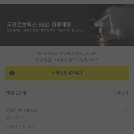
PI 전용 게시판
인문사회 계열 게시판
특수/전문대학원 게시판
반도체/AI 게시판
카카오 계정과 연동하여 게시글에 달린
장학금/장학생 게시판
댓글 알람, 소식등을 빠르게 받아보세요
학술 정보 게시판
카카오로 시작하기
홍보 게시판
댓글 26개
커리어
댓글쓰기
유학교육
성실한 피터 힉스
이벤트
2024.09.11
적은편. 자퇴 ㄱㄱ
반도체 아카데미