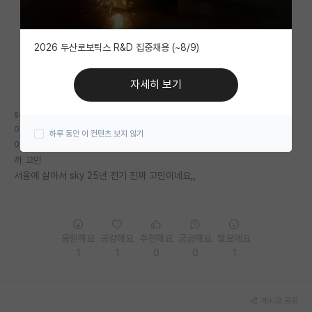
자유 게시판(아무개랩)
2026 두산로보틱스 R&D 집중채용 (~8/9)
미국 유학 게시판
미국 대학원 합격 후기 게시판
자세히 보기
대학원생 모집 게시판
ssh인데 등록금 빼면 40
아무리 아껴도 밥값하고 하면 마이너스,,
하루 동안 이 컨텐츠 보지 않기
대학원 합격 후기 게시판
이제 첫학기인데 돈도 맘에 안들고 코스웤도 저랑 안맞는데 자퇴하고 옮길
까 고민
연구실(PI) 홍보 게시판
서울에 살아서 sky 25년 전기 진짜 고민이네요,,
석박사 채용 정보 게시판
임용 정보 게시판
응원해요
공감해요
추천해요
궁금해요
별로에요
학부 인턴 게시판
1
1
0
0
1
취업 게시판
게시글 공유
임용 후기 게시판