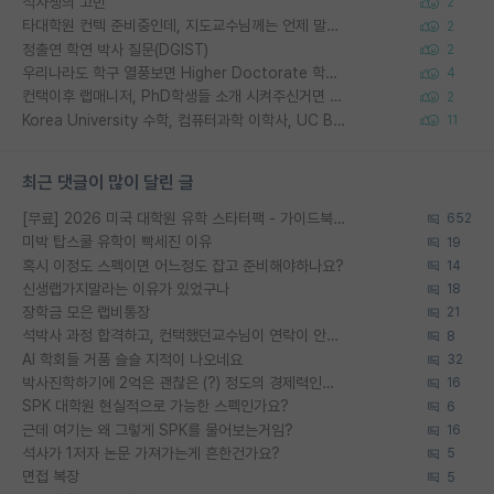
석사생의 고민
2
타대학원 컨텍 준비중인데, 지도교수님께는 언제 말씀드려야 할까요?
2
정출연 학연 박사 질문(DGIST)
2
우리나라도 학구 열풍보면 Higher Doctorate 학위가 필요하다고 봅니다.
4
컨택이후 랩매니저, PhD학생들 소개 시켜주신거면 거의 컨펌에 가깝나요?
2
Korea University 수학, 컴퓨터과학 이학사, UC Berkeley 산업공학 대학원 공학박사가 되는 것은 쉽지 않겠죠?
11
최근 댓글이 많이 달린 글
[무료] 2026 미국 대학원 유학 스타터팩 - 가이드북 & 합격자 컨택메일 템플릿
652
미박 탑스쿨 유학이 빡세진 이유
19
혹시 이정도 스펙이면 어느정도 잡고 준비해야하나요?
14
신생랩가지말라는 이유가 있었구나
18
장학금 모은 랩비통장
21
석박사 과정 합격하고, 컨택했던교수님이 연락이 안됩니다...
8
AI 학회들 거품 슬슬 지적이 나오네요
32
박사진학하기에 2억은 괜찮은 (?) 정도의 경제력인가요
16
SPK 대학원 현실적으로 가능한 스펙인가요?
6
근데 여기는 왜 그렇게 SPK를 물어보는거임?
16
석사가 1저자 논문 가져가는게 흔한건가요?
5
면접 복장
5