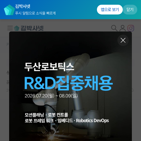
김박사넷
앱으로 보기
닫기
푸시 알림으로 소식을 빠르게
커뮤니티 홈
자유 게시판(아무개랩)
대학원생 모집
본문이 수정되지 않는 박제글입니다.
국내대학원 정보
석사 인건비 얼마받으시나요
연구실&오픈랩
꼼꼼한 존 필즈
커뮤니티
2024.09.11
26
9482
커뮤니티 홈
전체글보기
베스트 게시판
IF 명예의전당