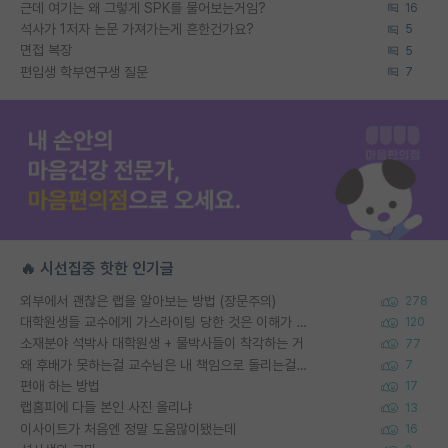
근데 여기는 왜 그렇게 SPK를 물어보는거임?
16
석사가 1저자 논문 가져가는게 흔한건가요?
5
면접 복장
5
편입생 학부연구생 질문
7
🔥 시선집중 핫한 인기글
외부에서 괜찮은 랩을 알아보는 방법 (장문주의)
278
대학원생들 교수에게 가스라이팅 당한 것은 이해가 갑니다. 안타깝네요.
120
소재분야 석박사 대학원생 + 물박사들이 착각하는 거
77
왜 후배가 못하는걸 교수님은 내 책임으로 돌리는걸까요?
7
편애 하는 방법
17
랩홈피에 다들 본인 사진 올리냐
13
이사이트가 처음엔 정말 도움많이됐는데
16