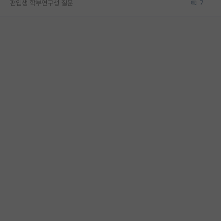
편입생 학부연구생 질문
7