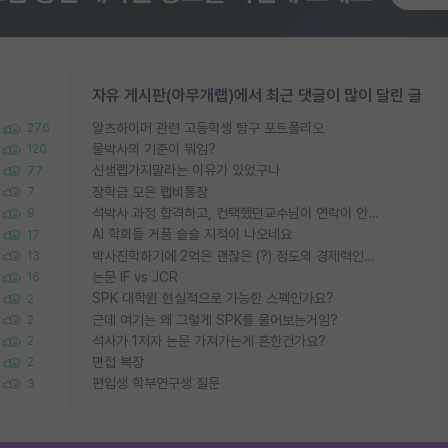
자유 게시판(아무개랩)에서 최근 댓글이 많이 달린 글
알츠하이머 관련 고등학생 탐구 포트폴리오
276
물박사의 기준이 뭐임?
120
신생랩가지말라는 이유가 있었구나
77
장학금 모은 랩비통장
7
석박사 과정 합격하고, 컨택했던교수님이 연락이 안됩니다...
9
AI 학회들 거품 슬슬 지적이 나오네요
17
박사진학하기에 2억은 괜찮은 (?) 정도의 경제력인가요
13
논문 IF vs JCR
16
SPK 대학원 현실적으로 가능한 스펙인가요?
2
근데 여기는 왜 그렇게 SPK를 물어보는거임?
2
석사가 1저자 논문 가져가는게 흔한건가요?
2
면접 복장
2
편입생 학부연구생 질문
3