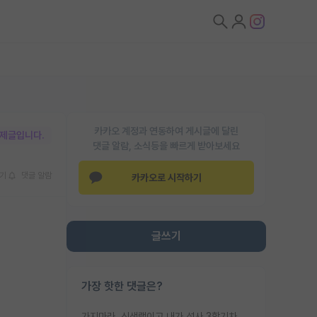
카카오 계정과 연동하여 게시글에 달린
박제글입니다.
댓글 알람, 소식등을 빠르게 받아보세요
기
댓글 알람
카카오로 시작하기
글쓰기
가장 핫한 댓글은?
가지마라. 신생랩이고 내가 석사 3학기차인데 최고참인데 나도 아무것도 모르는데 교수가 후배들 왜 논문 교육 안시키냐. 논문 왜 안 써오냐 닦달한다