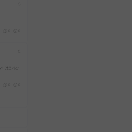
0
0
0
볼건 없을거같
1
0
0