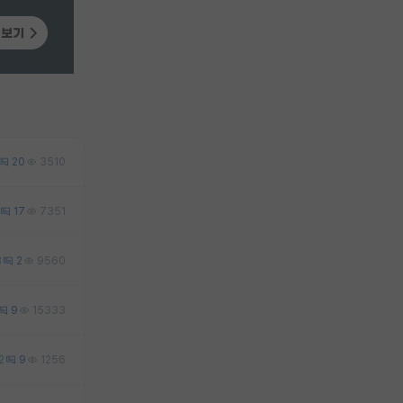
20
3510
17
7351
3
2
9560
9
15333
2
9
1256