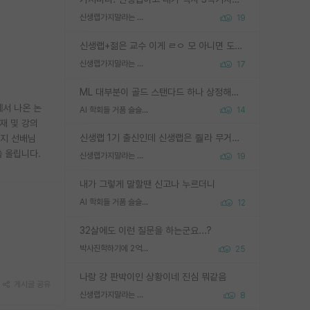
신생랩가지말라는 이유가 있었구나
19
신생랩+젊은 교수 이게 ㄹㅇ 모 아니면 도인듯.
신생랩가지말라는 이유가 있었구나
17
ML 대부분이 골드 스탠다드 하나 상정해놓고 (벤치마크 데이터셋이 여러 개면 여러 개 상정) 그거 얼마나 잘 맞추나 싸움임 가끔 번뜩이는 설계 철학을 보여주는 논문들도 있지만 대부분 그거 성적 얼마나 더 올리느라에 혈안이 되어 있는 측면이 잇음
에서 나온 논
AI 학회들 거품 슬슬 지적이 나오네요
14
재 및 강의
신생랩 1기 출신인데 신생랩은 줠라 무거운 바벨 같은거임. 들면 대박인데 못들면 깔려 죽음. 아무도 알려주지 않는 환경에서 자생해야하지만, 일단 살아남았다면 그 어떤 사람보다 악착같고 생존력 높은 사람으로 거듭날 수 있음
는지 선배님
씀 올립니다.
신생랩가지말라는 이유가 있었구나
19
내가 그렇게 말할땐 신고나 누르더니
AI 학회들 거품 슬슬 지적이 나오네요
12
32살에도 이런 질문을 하는군요...?
박사진학하기에 2억은 괜찮은 (?) 정도의 경제력인가요
25
나랑 걍 판박이인 상황이네 진심 뭐같음
게시글 공유
신생랩가지말라는 이유가 있었구나
8