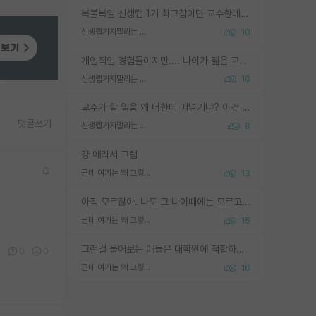
복불복임 신생랩 1기 최고참이면 교수한테 직접 지도받는 시간이 매우 많음 제대로 된 교수라면 말이지 그게 아니라면 그냥 넌 해방 불가능한 노예 1호에 감점쓰레기통이 되는거고
신생랩가지말라는 이유가 있었구나
10
개인적인 경험들이지만.... 나이가 젊은 교수일수록 꼰대라는 가면을 쓴 채로 무례함을 행동하는 경우가 거의 90% 정도였음. 나이가 어린데 다른 또래들과 달리 명예, 권력, 재력까지 얻었으니 세상 다 가진 기분이겠지. 오히러 나이 든 교수들이 행동과 말을 더 조심하시더라.
신생랩가지말라는 이유가 있었구나
10
교수가 할 일을 왜 너한테 떠넘기냐? 이건 교수가 제대로 잘 알지 못하는 경우일텐데...
댓글쓰기
신생랩가지말라는 이유가 있었구나
8
걍 애라서 그럼
근데 여기는 왜 그렇게 SPK를 물어보는거임?
13
아직 모르잖아. 나도 그 나이때에는 모르고 평가 받고 안심하고 싶었어.
근데 여기는 왜 그렇게 SPK를 물어보는거임?
15
그런걸 물어보는 애들은 대학원에 적합하지 않다
2
0
0
근데 여기는 왜 그렇게 SPK를 물어보는거임?
16