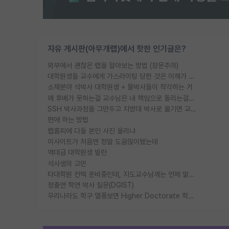
자유 게시판(아무개랩)에서 핫한 인기글은?
외부에서 괜찮은 랩을 알아보는 방법 (장문주의)
대학원생들 교수에게 가스라이팅 당한 것은 이해가 갑니다. 안타깝네요.
소재분야 석박사 대학원생 + 물박사들이 착각하는 거
왜 후배가 못하는걸 교수님은 내 책임으로 돌리는걸까요?
SSH 박사과정을 그만두고 지방대 박사로 옮기면 교수의 꿈은 끝일까요?
편애 하는 방법
랩홈피에 다들 본인 사진 올리냐
이사이트가 처음엔 정말 도움많이됐는데
역대급 대학원생 빌런
석사생의 고민
타대학원 컨텍 준비중인데, 지도교수님께는 언제 말씀드려야 할까요?
정출연 학연 박사 질문(DGIST)
우리나라도 학구 열풍보면 Higher Doctorate 학위가 필요하다고 봅니다.