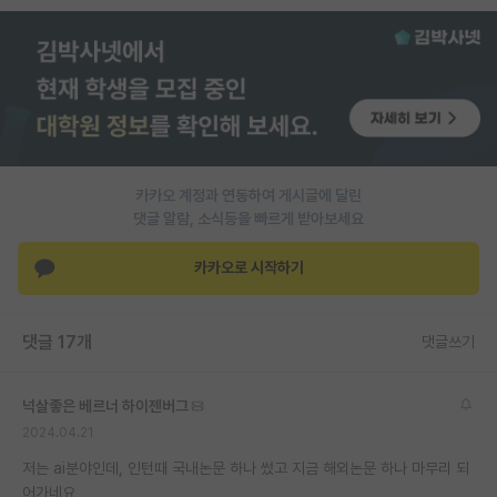
PI 전용 게시판
인문사회 계열 게시판
특수/전문대학원 게시판
반도체/AI 게시판
카카오 계정과 연동하여 게시글에 달린
장학금/장학생 게시판
댓글 알람, 소식등을 빠르게 받아보세요
학술 정보 게시판
카카오로 시작하기
홍보 게시판
댓글 17개
댓글쓰기
커리어
유학교육
넉살좋은 베르너 하이젠버그
이벤트
2024.04.21
저는 ai분야인데, 인턴때 국내논문 하나 썼고 지금 해외논문 하나 마무리 되
반도체 아카데미
어가네요