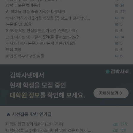
장학금 모은 랩비통장
21
AI 학회들 거품 슬슬 지적이 나오네요
27
박사진학하기에 2억은 괜찮은 (?) 정도의 경제력인가요
16
논문 IF vs JCR
5
SPK 대학원 현실적으로 가능한 스펙인가요?
5
근데 여기는 왜 그렇게 SPK를 물어보는거임?
14
석사가 1저자 논문 가져가는게 흔한건가요?
5
면접 복장
5
편입생 학부연구생 질문
6
🔥 시선집중 핫한 인기글
대학원 월급 정리해준다 (공대 기준)
275
대학원생들 교수에게 가스라이팅 당한 것은 이해가 갑니다. 안타깝네요.
120