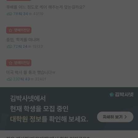
후배를 어느 정도로 케어 해주는게 맞는걸까요?
78
34
43119
명예의전당
졸업, 학계를 떠나며
72
24
15133
명예의전당
미국 박사 퀄 통과 했습니다ㅠ
232
43
32401