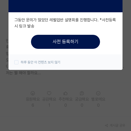
자유 게시판(아무개랩)
그동안 문의가 많았던 레벨업반 설명회를 진행합니다. *사전등록
미국 유학 게시판
시 링크 발송
미국 대학원 합격 후기 게시판
안녕하세요
사전 등록하기
대학원생 모집 게시판
혹시 랩의 석사 신입생들은 지금 뭘 하는 시즌일까요..?
입학한지 두달이 됐는데 아직도 아무것도 안하고 방치되어 있습니다,, 실험
대학원 합격 후기 게시판
도 아직 해본적이 없고요
하루 동안 이 컨텐츠 보지 않기
다른 랩도 이런가요?? 석사 생활이 이런게 맞나 싶어 현타가 너무 옵니다...
연구실(PI) 홍보 게시판
저는 뭘 해야 할까요...
석박사 채용 정보 게시판
임용 정보 게시판
응원해요
공감해요
추천해요
궁금해요
별로에요
학부 인턴 게시판
6
1
0
0
0
취업 게시판
게시글 공유
임용 후기 게시판