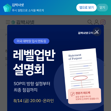
김박사넷
앱으로 보기
닫기
푸시 알림으로 소식을 빠르게
커뮤니티 홈
자유 게시판(아무개랩)
대학원생 모집
석사 신입생 방치
국내대학원 정보
깔끔한 우장춘
연구실&오픈랩
2024.04.21
17
7350
커뮤니티
커뮤니티 홈
전체글보기
베스트 게시판
IF 명예의전당