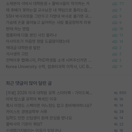
소재분야 석박사 대학원생 + 물박사들이 착각하는 거
77
왜 후배가 못하는걸 교수님은 내 책임으로 돌리는걸까요?
7
SSH 박사과정을 그만두고 지방대 박사로 옮기면 교수의 꿈은 끝일까요?
9
가슴에 손을 올려놓고 싫어하는 사람 불공정하게 리뷰
9
편애 하는 방법
16
랩홈피에 다들 본인 사진 올리냐
13
이사이트가 처음엔 정말 도움많이됐는데
14
역대급 대학원생 빌런
2
석사생의 고민
2
컨택이후 랩매니저, PhD학생들 소개 시켜주신거면 거의 컨펌에 가깝나요?
2
Korea University 수학, 컴퓨터과학 이학사, UC Berkeley 산업공학 대학원 공학박사가 되는 것은 쉽지 않겠죠?
11
최근 댓글이 많이 달린 글
[무료] 2026 미국 대학원 유학 스타터팩 - 가이드북 & 합격자 컨택메일 템플릿
650
미박 탑스쿨 유학이 빡세진 이유
19
혹시 이정도 스펙이면 어느정도 잡고 준비해야하나요?
14
카이스트 경영공학부 서류
28
입학도 안한 신입생이 원래 관심을 받나요
14
물박사의 기준이 뭐임?
22
신생랩가지말라는 이유가 있었구나
16