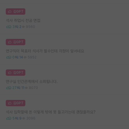
김GPT
석사 취업시 전공 면접
3
2
9560
김GPT
연구직이 목표라 석사가 필수인데 걱정이 앞서네요
0
14
5952
김GPT
연구실 인간관계에서 소외됩니다.
27
11
8070
김GPT
석사 입학할때 돈 이렇게 밖에 못 들고가는데 괜찮을까요?
5
9
3096