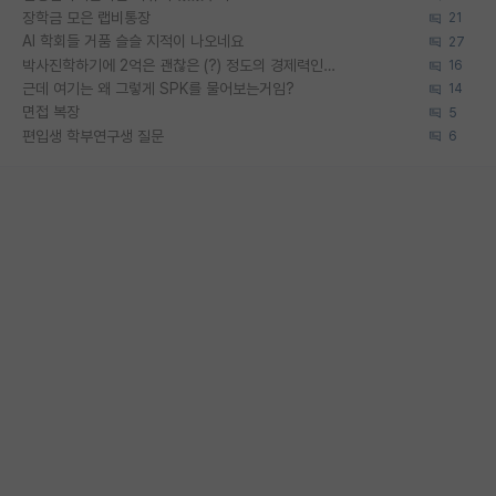
장학금 모은 랩비통장
21
AI 학회들 거품 슬슬 지적이 나오네요
27
박사진학하기에 2억은 괜찮은 (?) 정도의 경제력인가요
16
근데 여기는 왜 그렇게 SPK를 물어보는거임?
14
면접 복장
5
편입생 학부연구생 질문
6