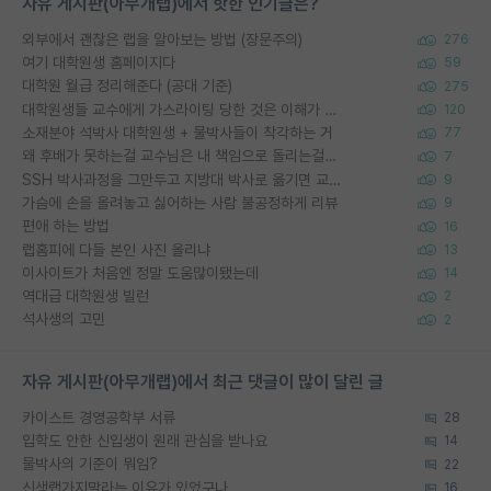
자유 게시판(아무개랩)에서 핫한 인기글은?
외부에서 괜찮은 랩을 알아보는 방법 (장문주의)
276
여기 대학원생 홈페이지다
59
대학원 월급 정리해준다 (공대 기준)
275
대학원생들 교수에게 가스라이팅 당한 것은 이해가 갑니다. 안타깝네요.
120
소재분야 석박사 대학원생 + 물박사들이 착각하는 거
77
왜 후배가 못하는걸 교수님은 내 책임으로 돌리는걸까요?
7
SSH 박사과정을 그만두고 지방대 박사로 옮기면 교수의 꿈은 끝일까요?
9
가슴에 손을 올려놓고 싫어하는 사람 불공정하게 리뷰
9
편애 하는 방법
16
랩홈피에 다들 본인 사진 올리냐
13
이사이트가 처음엔 정말 도움많이됐는데
14
역대급 대학원생 빌런
2
석사생의 고민
2
자유 게시판(아무개랩)에서 최근 댓글이 많이 달린 글
카이스트 경영공학부 서류
28
입학도 안한 신입생이 원래 관심을 받나요
14
물박사의 기준이 뭐임?
22
신생랩가지말라는 이유가 있었구나
16