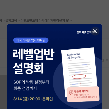
어
유학교육
이벤트
반도체 아카데미
재팬라운지 🌸
요
스크랩
신고하