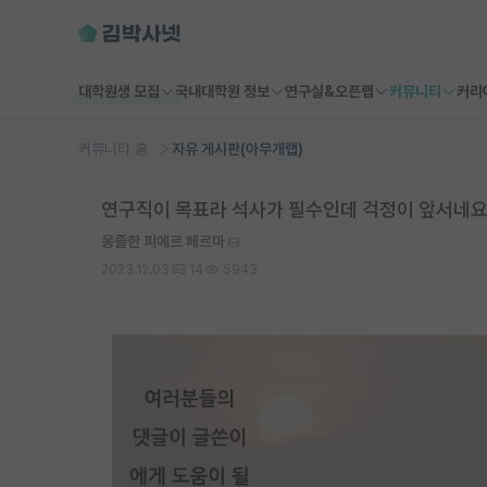
대학원생 모집
국내대학원 정보
연구실&오픈랩
커뮤니티
커리
커뮤니티 홈
자유 게시판(아무개랩)
연구직이 목표라 석사가 필수인데 걱정이 앞서네
옹졸한 피에르 페르마
2023.12.03
14
5943