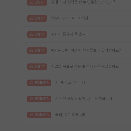
자대 석사 진학은 너무 안일한 생각인가?
김GPT
학부연구생 그리고 석사
김GPT
주변인 통해서 들었는데
김GPT
박사는 정년 이슈에 학사졸보다 유리할까요?
김GPT
취업을 목표로 하는데 석사지원 괜찮을까요
김GPT
저 미국 교수입니다
명예의전당
저는 연구실 생활이 너무 행복합니다..
명예의전당
졸업, 학계를 떠나며
명예의전당