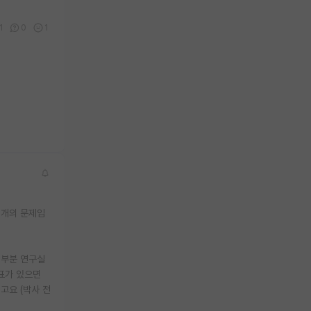
1
0
1
별개의 문제입
대부분 연구실
표가 있으면
고요 (박사 전