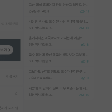
그냥 랩실 홈페이지 관리 안하고 업로드 안한거 아님?
연구실적이 4년의 공백이 있는거 어떻게 생각하냐
11
서성한 박사로 교수 된 사람 딱 1명 봤습니다. 근데 지방대 박사로 교수된 거는 기적이 일어나야되요. 서성한 학부부터여도 빡센게 교수임용일텐데 지방대박사로 무슨 교수가 되나요...... 중소기업/중견기업 팀장급/연구소장급이나 될거 같네요.
게시글 공유
SSH 박사과정을 그만두고 지방대 박사로 옮기면 교수의 꿈은 끝일까요?
18
옮기시려면 미국박사로 가시는게 어떨까 싶네요. 교수가 꿈이면 미국박사 하고 미국교수 까지 같이 노리시는게 기회가 많지 않을까요?
SSH 박사과정을 그만두고 지방대 박사로 옮기면 교수의 꿈은 끝일까요?
8
교수 뽑는데 출신 학교는 생각보다 그렇게 안 봄. 앞으로는 더 안 보게 될거임. 박사는 어디서 진행해도 됨. 단, 제대로 쌓고 좋은 실적 만들 수 있다면. 그런데 지방대는 그럴 가능성이 지극히 낮음. 나만 열심히 잘 하면 된다? 인간은 주변 환경에 지배되는 나약한 존재임. 주변의 지방대 대학원생과 섞이고 지방 특유의 여유로움 또는 나쁘게 얘기해서 나태함에 젖어 살다보면 교수의 꿈 자체를 잊어버리게 될 가능성도 있음. 주변 환경이 70~80%임.
SSH 박사과정을 그만두고 지방대 박사로 옮기면 교수의 꿈은 끝일까요?
8
그보다도 신기할정도로 교수가 편애하면 그사람만 논문이 되더라구요 내용이 다른 사람보다 허접해도요
댓글쓰기
가슴에 손을 올려놓고 싫어하는 사람 불공정하게 리뷰
8
지방대 이 단어가 진짜 너무 짜증나는데 지방대면 다 그냥 쓰레기인가요? 무슨 말 같지도 않은 댓글들이 있는건지??? 지방에도 충분히 좋은 대학 많고 충분히 잘하는 교수님들 많습니다 포항공대 4개 IST 대표 지거국들 여기 모두 다 지방에 있고 여기 출신들 중에 교수하는 분들 적지 않습니다 지거국 출신이 무슨 교수를 하냐?라고 생각할 사람들 많은데 상위 대표 지거국에 아웃라이어들 많습니다 결국 개인의 연구역량과 실적이 중요합니다 이 역량을 펼치는데 있어서 지도교수와의 합도 중요합니다. 그리고 경력이 필요하면 해외포닥까지 다녀오세요
SSH 박사과정을 그만두고 지방대 박사로 옮기면 교수의 꿈은 끝일까요?
16
문제가 되지 않