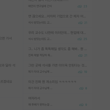
애인이 연구실에 간식
23
연 끊으세요...어차피 기업으로 간 제자 어떻게 못합니다. 기업에서는 교수들 사기꾼으로 보는 시선도 강하고, 앞에서나 교수님하고 떠받들어주지 많이 무시합니다. 영향력도 0에 수렴합니다. 그리고 생각해보십시오. 석사로 기업간 제자가 무슨 힘이 있다고 과제를 달라고 합니까? 말만 교수지 무능력자라고 생각합니다. 세금이 아깝습니다.
석사 받았는데도 교수랑 연락한다.
21
우리 교수도 나한테 이러던데... 현업에 대해 이해가 전혀 없고, 자기 말이면 다 되는 줄 알고. 학위동안 지도는 커녕 잡일만 시켜놓고 이제와서 주기적으로 연락 없으면 싸가지 없는 제자가 되버림.
으면 가서
석사 받았는데도 교수랑 연락한다.
25
그.. 니가 좀 똑똑해질 생각도 좀 해봐.. 뭔 연구를 선배랑 계속 같이할 생각을하냐 박사과정이
진짜 제발 적당히 똑똑한 박사과정이라도 위에 있었으면..
21
각과 달라 석
그런 곳에 석사를 가면 더더욱 안된다는 것을 깨달으시면 된겁니다!
제가 자대 교수님께 무례하게 행동한 걸까요?
19
모르겠네요
이건 진짜 뭔 개소리임 ㅋㅋㅋㅋㅋㅋ
제가 자대 교수님께 무례하게 행동한 걸까요?
8
여자라서
왜 후배가 못하는걸 교수님은 내 책임으로 돌리는걸까요?
9