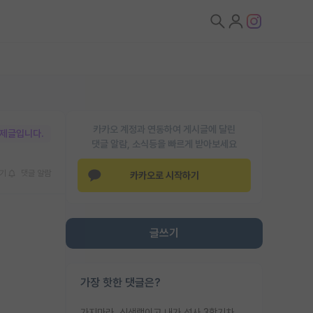
카카오 계정과 연동하여 게시글에 달린
박제글입니다.
댓글 알람, 소식등을 빠르게 받아보세요
기
댓글 알람
카카오로 시작하기
글쓰기
가장 핫한 댓글은?
가지마라. 신생랩이고 내가 석사 3학기차인데 최고참인데 나도 아무것도 모르는데 교수가 후배들 왜 논문 교육 안시키냐. 논문 왜 안 써오냐 닦달한다