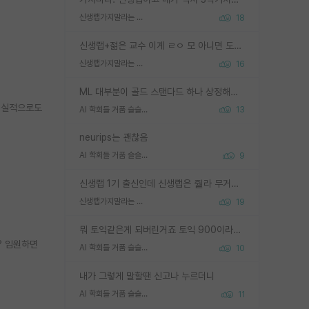
신생랩가지말라는 이유가 있었구나
18
신생랩+젊은 교수 이게 ㄹㅇ 모 아니면 도인듯.
신생랩가지말라는 이유가 있었구나
16
ML 대부분이 골드 스탠다드 하나 상정해놓고 (벤치마크 데이터셋이 여러 개면 여러 개 상정) 그거 얼마나 잘 맞추나 싸움임 가끔 번뜩이는 설계 철학을 보여주는 논문들도 있지만 대부분 그거 성적 얼마나 더 올리느라에 혈안이 되어 있는 측면이 잇음
 현실적으로도
AI 학회들 거품 슬슬 지적이 나오네요
13
neurips는 괜찮음
AI 학회들 거품 슬슬 지적이 나오네요
9
신생랩 1기 출신인데 신생랩은 줠라 무거운 바벨 같은거임. 들면 대박인데 못들면 깔려 죽음. 아무도 알려주지 않는 환경에서 자생해야하지만, 일단 살아남았다면 그 어떤 사람보다 악착같고 생존력 높은 사람으로 거듭날 수 있음
신생랩가지말라는 이유가 있었구나
19
뭐 토익같은게 되버린거죠 토익 900이라고 영어잘하는건 아닙니다만 잘하는사람은 다 900을 넘는 그런
? 임원하면
AI 학회들 거품 슬슬 지적이 나오네요
10
내가 그렇게 말할땐 신고나 누르더니
AI 학회들 거품 슬슬 지적이 나오네요
11