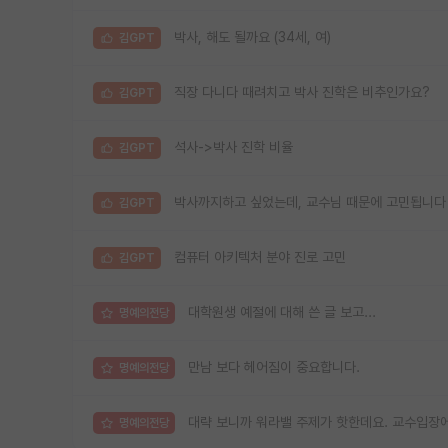
박사, 해도 될까요 (34세, 여)
김GPT
직장 다니다 때려치고 박사 진학은 비추인가요?
김GPT
석사->박사 진학 비율
김GPT
박사까지하고 싶었는데, 교수님 때문에 고민됩니다
김GPT
컴퓨터 아키텍처 분야 진로 고민
김GPT
대학원생 예절에 대해 쓴 글 보고...
명예의전당
만남 보다 헤어짐이 중요합니다.
명예의전당
대략 보니까 워라밸 주제가 핫한데요. 교수입장에
명예의전당