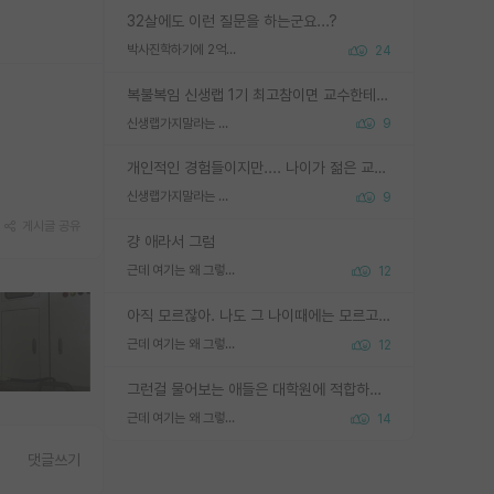
32살에도 이런 질문을 하는군요...?
박사진학하기에 2억은 괜찮은 (?) 정도의 경제력인가요
24
복불복임 신생랩 1기 최고참이면 교수한테 직접 지도받는 시간이 매우 많음 제대로 된 교수라면 말이지 그게 아니라면 그냥 넌 해방 불가능한 노예 1호에 감점쓰레기통이 되는거고
신생랩가지말라는 이유가 있었구나
9
개인적인 경험들이지만.... 나이가 젊은 교수일수록 꼰대라는 가면을 쓴 채로 무례함을 행동하는 경우가 거의 90% 정도였음. 나이가 어린데 다른 또래들과 달리 명예, 권력, 재력까지 얻었으니 세상 다 가진 기분이겠지. 오히러 나이 든 교수들이 행동과 말을 더 조심하시더라.
신생랩가지말라는 이유가 있었구나
9
게시글 공유
걍 애라서 그럼
근데 여기는 왜 그렇게 SPK를 물어보는거임?
12
아직 모르잖아. 나도 그 나이때에는 모르고 평가 받고 안심하고 싶었어.
근데 여기는 왜 그렇게 SPK를 물어보는거임?
12
그런걸 물어보는 애들은 대학원에 적합하지 않다
근데 여기는 왜 그렇게 SPK를 물어보는거임?
14
댓글쓰기