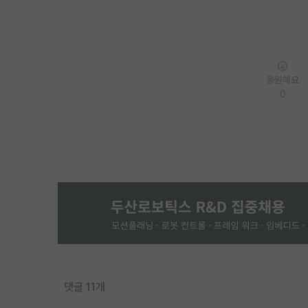
응원해요
0
댓글 11개