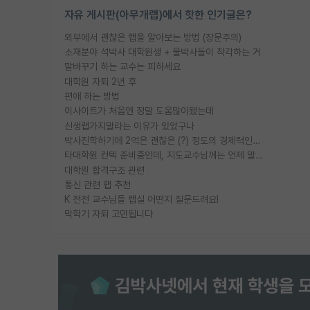
자유 게시판(아무개랩)에서 핫한 인기글은?
외부에서 괜찮은 랩을 알아보는 방법 (장문주의)
소재분야 석박사 대학원생 + 물박사들이 착각하는 거
말바꾸기 하는 교수는 피하세요
대학원 자퇴 2년 후
편애 하는 방법
이사이트가 처음엔 정말 도움많이됐는데
신생랩가지말라는 이유가 있었구나
박사진학하기에 2억은 괜찮은 (?) 정도의 경제력인가요
타대학원 컨텍 준비중인데, 지도교수님께는 언제 말씀드려야 할까요?
대학원 합격구조 관련
통신 관련 랩 추천
K 전전 교수님들 랩실 어떤지 질문드려요!
막학기 자퇴 고민됩니다