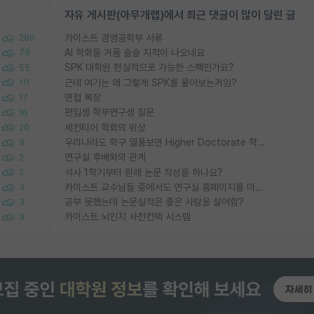
자유 게시판(아무개랩)에서 최근 댓글이 많이 달린 글
카이스트 경영공학부 서류
280
AI 학회들 거품 슬슬 지적이 나오네요
79
SPK 대학원 현실적으로 가능한 스펙인가요?
55
근데 여기는 왜 그렇게 SPK를 물어보는거임?
111
면접 복장
17
편입생 학부연구생 질문
16
세컨티어 학회의 위상
20
우리나라도 학구 열풍보면 Higher Doctorate 학위가 필요하다고 봅니다.
9
연구실 후배와의 관계
2
석사 1학기부터 원래 논문 작성을 하나요?
2
카이스트 교수님들 중에서도 연구실 홈페이지를 마련 안 하신 분들이 계시던데
3
공부 못했는데 논문실적은 좋은 사람을 싫어함?
3
카이스트 뇌인지 사전컨택 시스템
3