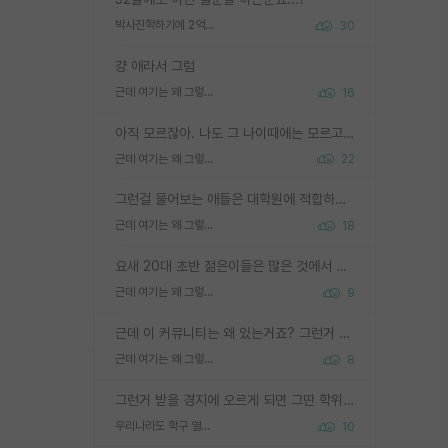
박사진학하기에 2억은 괜찮은 (?) 정도의 경제력인가요
30
걍 애라서 그럼
근데 여기는 왜 그렇게 SPK를 물어보는거임?
16
아직 모르잖아. 나도 그 나이때에는 모르고 평가 받고 안심하고 싶었어.
근데 여기는 왜 그렇게 SPK를 물어보는거임?
22
그런걸 물어보는 애들은 대학원에 적합하지 않다
근데 여기는 왜 그렇게 SPK를 물어보는거임?
18
요새 20대 초반 젊은이들은 많은 것에서 가성비를 따지더라고요. 내가 이 정도 인풋을 넣었을 때 그만큼 아웃풋이 나올 것인가? 사실 아웃풋이 인풋 대비 리니어하게 나오지 않는 영역을 시도하기 싫어한다는 느낌입니다.
근데 여기는 왜 그렇게 SPK를 물어보는거임?
9
근데 이 커뮤니티는 왜 있는거죠? 그런거 쉽게 물어볼수있어서 있는거 아닌가요? 그렇게 보기 싫으면 커뮤니티도 하지마시지 그러면
근데 여기는 왜 그렇게 SPK를 물어보는거임?
8
그런거 받을 경지에 오르게 되면 그딴 학위명이 필요없음
우리나라도 학구 열풍보면 Higher Doctorate 학위가 필요하다고 봅니다.
10