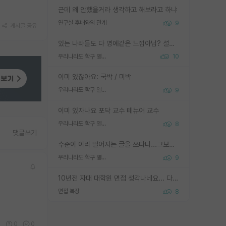
근데 왜 안했을거라 생각하고 해보라고 하냐
연구실 후배와의 관계
9
게시글 공유
있는 나라들도 다 명예같은 느낌아님? 설마 박사끼리 등급나눠서 학위수여하자 같은 헛소리는 아니지? ㅋㅋ
우리나라도 학구 열풍보면 Higher Doctorate 학위가 필요하다고 봅니다.
10
이미 있잖아요: 국박 / 미박
우리나라도 학구 열풍보면 Higher Doctorate 학위가 필요하다고 봅니다.
9
이미 있자나요 포닥 교수 테뉴어 교수
우리나라도 학구 열풍보면 Higher Doctorate 학위가 필요하다고 봅니다.
8
댓글쓰기
수준이 이리 떨어지는 글을 쓰다니...그보다 이런 헛소리에 정성들여 답변해주시는 분들에게 존경심 1 드림
우리나라도 학구 열풍보면 Higher Doctorate 학위가 필요하다고 봅니다.
9
10년전 자대 대학원 면접 생각나네요... 다들 양복에 넥타이까지 하고 갔더니, 국회의원 출마하냐고 놀리셨던. (면접질문내용: 증명사진에선 두상이 계란형인데, 실제론 그렇지 않다. 증명사진이 뭘 증명하고 있는거냐)ㅋㅋㅋㅋ
면접 복장
8
0
0
0