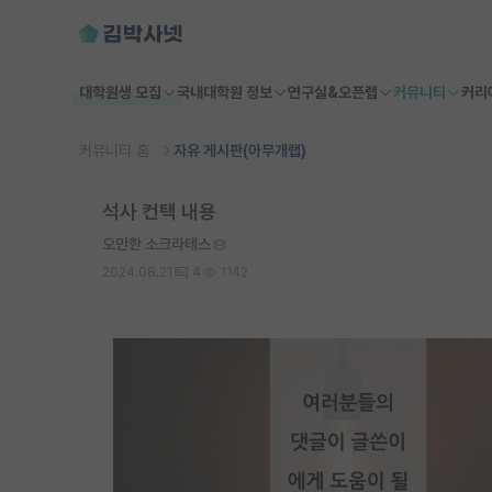
대학원생 모집
국내대학원 정보
연구실&오픈랩
커뮤니티
커리
커뮤니티 홈
자유 게시판(아무개랩)
석사 컨택 내용
오만한 소크라테스
2024.08.21
4
1142