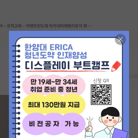
어
유학교육
이벤트
반도체 아카데미
재팬라운지 🌸
스크랩
신고하