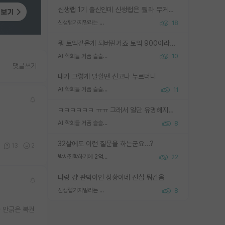
신생랩 1기 출신인데 신생랩은 줠라 무거운 바벨 같은거임. 들면 대박인데 못들면 깔려 죽음. 아무도 알려주지 않는 환경에서 자생해야하지만, 일단 살아남았다면 그 어떤 사람보다 악착같고 생존력 높은 사람으로 거듭날 수 있음
신생랩가지말라는 이유가 있었구나
18
뭐 토익같은게 되버린거죠 토익 900이라고 영어잘하는건 아닙니다만 잘하는사람은 다 900을 넘는 그런
AI 학회들 거품 슬슬 지적이 나오네요
10
댓글쓰기
내가 그렇게 말할땐 신고나 누르더니
AI 학회들 거품 슬슬 지적이 나오네요
11
ㅋㅋㅋㅋㅋㅋ ㅠㅠ 그래서 일단 유명해지는게 중요한거같습니다
AI 학회들 거품 슬슬 지적이 나오네요
8
32살에도 이런 질문을 하는군요...?
13
2
박사진학하기에 2억은 괜찮은 (?) 정도의 경제력인가요
22
나랑 걍 판박이인 상황이네 진심 뭐같음
신생랩가지말라는 이유가 있었구나
8
 안긁은 복권