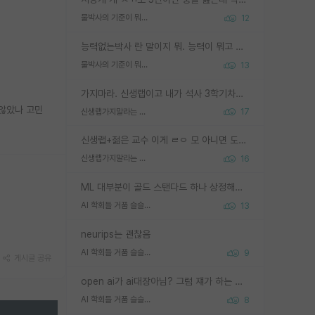
물박사의 기준이 뭐임?
12
능력없는박사 란 말이지 뭐. 능력이 뭐고 능력이 있다는게 뭔지는 사람마다 기준이 다르니까 얘기해봐야 서로 자기 기준만 얘기해서 논쟁이 끝이 안나고. 주위에서 능력있고 야심있는 신입생이 교수가 유의미한 피드백을 아예 안주면서 제대로된 과제에 참여해볼 기회도 제공하지 않고 잡일 뺑뺑이만 돌려서 맨날 단순작업만 하면서 밤새다가 눈빛이 점점 죽어가는걸 본 사람은 물박사는 교수탓이라고 하고, 교수는 이것저것 알려도 주고 기회도 주고 사수 동기 붙여주면서 어떻게든 끌고가려고 하는데 본인이 매일 뺀질거리면서 출근 하는둥마는둥 하다가 기껏 와서도 폰이나 쳐다보다가 실험 망치고 저녁약속있어서 먼저 가볼게요~ 하는걸 본 사람은 물박사는 본인탓이라고 함.
물박사의 기준이 뭐임?
13
가지마라. 신생랩이고 내가 석사 3학기차인데 최고참인데 나도 아무것도 모르는데 교수가 후배들 왜 논문 교육 안시키냐. 논문 왜 안 써오냐 닦달한다
지않았나 고민
신생랩가지말라는 이유가 있었구나
17
신생랩+젊은 교수 이게 ㄹㅇ 모 아니면 도인듯.
신생랩가지말라는 이유가 있었구나
16
ML 대부분이 골드 스탠다드 하나 상정해놓고 (벤치마크 데이터셋이 여러 개면 여러 개 상정) 그거 얼마나 잘 맞추나 싸움임 가끔 번뜩이는 설계 철학을 보여주는 논문들도 있지만 대부분 그거 성적 얼마나 더 올리느라에 혈안이 되어 있는 측면이 잇음
AI 학회들 거품 슬슬 지적이 나오네요
13
neurips는 괜찮음
AI 학회들 거품 슬슬 지적이 나오네요
9
게시글 공유
open ai가 ai대장아님? 그럼 쟤가 하는 말이 다 맞겠네
AI 학회들 거품 슬슬 지적이 나오네요
8