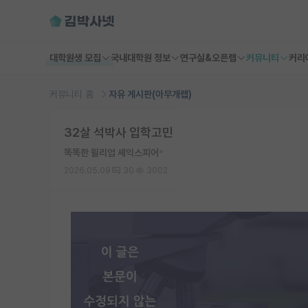
대학원생 모집
국내대학원 정보
연구실&오픈랩
커뮤니티
커리
커뮤니티 홈
자유 게시판(아무개랩)
32살 석박사 입학고민
똑똑한 윌리엄 셰익스피어
*
2026.05.09
30
3002