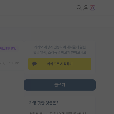
카카오 계정과 연동하여 게시글에 달린
박제글입니다.
댓글 알람, 소식등을 빠르게 받아보세요
기
댓글 알람
카카오로 시작하기
글쓰기
가장 핫한 댓글은?
서당개 개 ㅅㄲ도 3년이면 풍월 읊는데 박사 5년 이상 대리고 있으면서 물된건 교수 탓 맞는ㄱ게 거기가 서당이 아니란 소리임