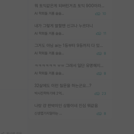
뭐 토익같은게 되버린거죠 토익 900이라고 영어잘하는건 아닙니다만 잘하는사람은 다 900을 넘는 그런
AI 학회들 거품 슬슬 지적이 나오네요
10
내가 그렇게 말할땐 신고나 누르더니
AI 학회들 거품 슬슬 지적이 나오네요
11
그거도 아님 ai는 1등부터 9등까지 다 있음 그거도 없는 사람은 뭐냐 교수가 그냥 못하게 한거 1등급도 교수가 막으면 안됨
AI 학회들 거품 슬슬 지적이 나오네요
8
ㅋㅋㅋㅋㅋㅋ ㅠㅠ 그래서 일단 유명해지는게 중요한거같습니다
AI 학회들 거품 슬슬 지적이 나오네요
8
32살에도 이런 질문을 하는군요...?
박사진학하기에 2억은 괜찮은 (?) 정도의 경제력인가요
23
나랑 걍 판박이인 상황이네 진심 뭐같음
신생랩가지말라는 이유가 있었구나
8
게시글 공유