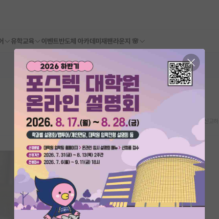
어
유학교육
이벤트
반도체 아카데미
재팬라운지 🌸
스크랩
신고하