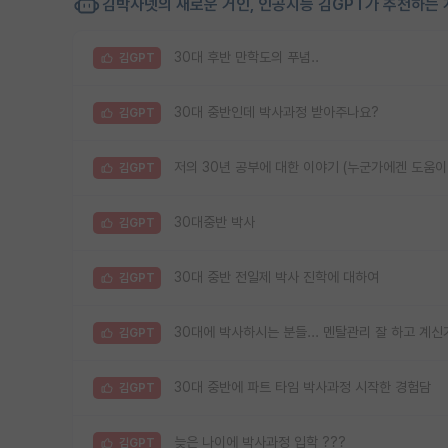
김박사넷의 새로운 거인, 인공지능 김GPT가 추천하는 
30대 후반 만학도의 푸념..
김GPT
30대 중반인데 박사과정 받아주나요?
김GPT
저의 30년 공부에 대한 이야기 (누군가에겐 도움이
김GPT
30대중반 박사
김GPT
30대 중반 전일제 박사 진학에 대하여
김GPT
30대에 박사하시는 분들... 멘탈관리 잘 하고 계신
김GPT
30대 중반에 파트 타임 박사과정 시작한 경험담
김GPT
늦은 나이에 박사과정 입학 ???
김GPT