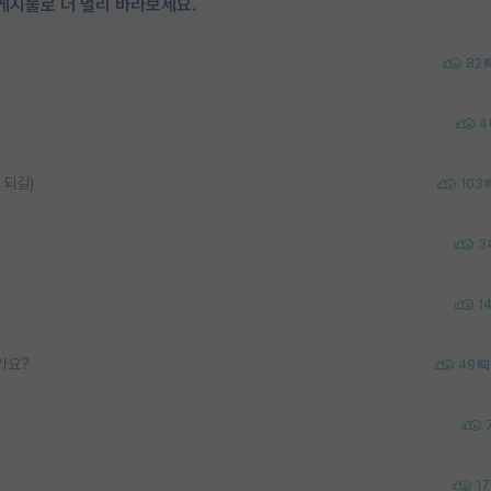
게시물로 더 멀리 바라보세요.
82
4
 되길)
103
3
1
가요?
49
17