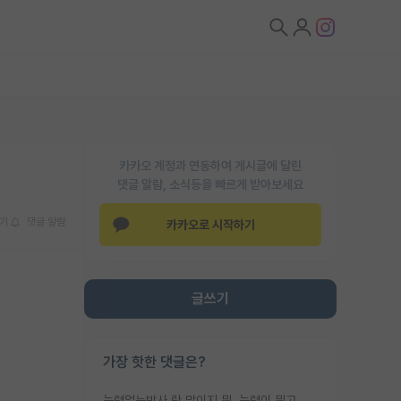
카카오 계정과 연동하여 게시글에 달린
댓글 알람, 소식등을 빠르게 받아보세요
기
댓글 알람
카카오로 시작하기
글쓰기
가장 핫한 댓글은?
능력없는박사 란 말이지 뭐. 능력이 뭐고 능력이 있다는게 뭔지는 사람마다 기준이 다르니까 얘기해봐야 서로 자기 기준만 얘기해서 논쟁이 끝이 안나고. 주위에서 능력있고 야심있는 신입생이 교수가 유의미한 피드백을 아예 안주면서 제대로된 과제에 참여해볼 기회도 제공하지 않고 잡일 뺑뺑이만 돌려서 맨날 단순작업만 하면서 밤새다가 눈빛이 점점 죽어가는걸 본 사람은 물박사는 교수탓이라고 하고, 교수는 이것저것 알려도 주고 기회도 주고 사수 동기 붙여주면서 어떻게든 끌고가려고 하는데 본인이 매일 뺀질거리면서 출근 하는둥마는둥 하다가 기껏 와서도 폰이나 쳐다보다가 실험 망치고 저녁약속있어서 먼저 가볼게요~ 하는걸 본 사람은 물박사는 본인탓이라고 함.