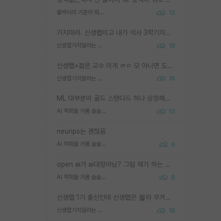
물박사의 기준이 뭐임?
13
가지마라. 신생랩이고 내가 석사 3학기차인데 최고참인데 나도 아무것도 모르는데 교수가 후배들 왜 논문 교육 안시키냐. 논문 왜 안 써오냐 닦달한다
신생랩가지말라는 이유가 있었구나
18
신생랩+젊은 교수 이게 ㄹㅇ 모 아니면 도인듯.
신생랩가지말라는 이유가 있었구나
16
ML 대부분이 골드 스탠다드 하나 상정해놓고 (벤치마크 데이터셋이 여러 개면 여러 개 상정) 그거 얼마나 잘 맞추나 싸움임 가끔 번뜩이는 설계 철학을 보여주는 논문들도 있지만 대부분 그거 성적 얼마나 더 올리느라에 혈안이 되어 있는 측면이 잇음
AI 학회들 거품 슬슬 지적이 나오네요
13
neurips는 괜찮음
AI 학회들 거품 슬슬 지적이 나오네요
9
open ai가 ai대장아님? 그럼 쟤가 하는 말이 다 맞겠네
AI 학회들 거품 슬슬 지적이 나오네요
8
신생랩 1기 출신인데 신생랩은 줠라 무거운 바벨 같은거임. 들면 대박인데 못들면 깔려 죽음. 아무도 알려주지 않는 환경에서 자생해야하지만, 일단 살아남았다면 그 어떤 사람보다 악착같고 생존력 높은 사람으로 거듭날 수 있음
신생랩가지말라는 이유가 있었구나
18