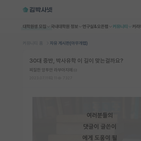
대학원생 모집
국내대학원 정보
연구실&오픈랩
커뮤니티
커리
커뮤니티 홈
자유 게시판(아무개랩)
30대 중반, 박사유학 이 길이 맞는걸까요?
찌질한 앙투안 라부아지에
2023.07.11
11
7327