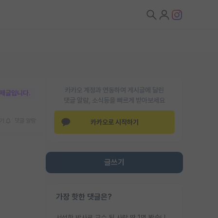
카카오 계정과 연동하여 게시글에 달린
박제글입니다.
댓글 알람, 소식등을 빠르게 받아보세요
기
댓글 알람
카카오로 시작하기
글쓰기
가장 핫한 댓글은?
서성한 박사로 교수 된 사람 딱 1명 봤습니다. 근데 지방대 박사로 교수된 거는 기적이 일어나야되요. 서성한 학부부터여도 빡센게 교수임용일텐데 지방대박사로 무슨 교수가 되나요...... 중소기업/중견기업 팀장급/연구소장급이나 될거 같네요.