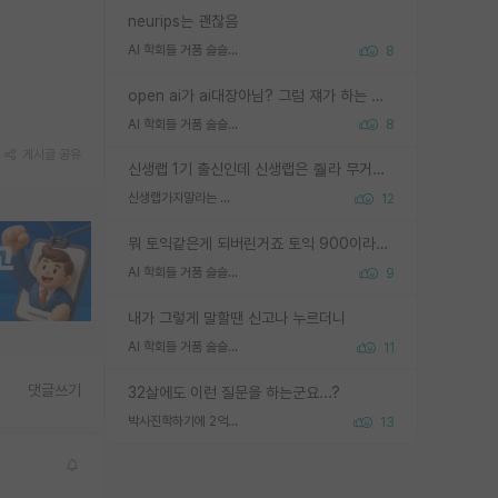
neurips는 괜찮음
AI 학회들 거품 슬슬 지적이 나오네요
8
open ai가 ai대장아님? 그럼 쟤가 하는 말이 다 맞겠네
AI 학회들 거품 슬슬 지적이 나오네요
8
게시글 공유
신생랩 1기 출신인데 신생랩은 줠라 무거운 바벨 같은거임. 들면 대박인데 못들면 깔려 죽음. 아무도 알려주지 않는 환경에서 자생해야하지만, 일단 살아남았다면 그 어떤 사람보다 악착같고 생존력 높은 사람으로 거듭날 수 있음
신생랩가지말라는 이유가 있었구나
12
뭐 토익같은게 되버린거죠 토익 900이라고 영어잘하는건 아닙니다만 잘하는사람은 다 900을 넘는 그런
AI 학회들 거품 슬슬 지적이 나오네요
9
내가 그렇게 말할땐 신고나 누르더니
AI 학회들 거품 슬슬 지적이 나오네요
11
댓글쓰기
32살에도 이런 질문을 하는군요...?
박사진학하기에 2억은 괜찮은 (?) 정도의 경제력인가요
13