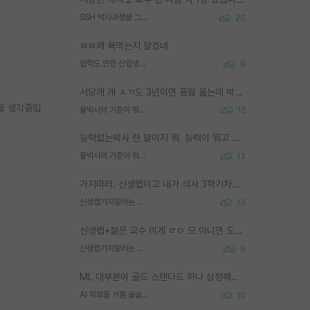
SSH 박사과정을 그만두고 지방대 박사로 옮기면 교수의 꿈은 끝일까요?
20
ㅉㅉ왜 욕먹는지 알겠네
입학도 안한 신입생이 원래 관심을 받나요
9
서당개 개 ㅅㄲ도 3년이면 풍월 읊는데 박사 5년 이상 대리고 있으면서 물된건 교수 탓 맞는ㄱ게 거기가 서당이 아니란 소리임
원을 생각중입
물박사의 기준이 뭐임?
12
능력없는박사 란 말이지 뭐. 능력이 뭐고 능력이 있다는게 뭔지는 사람마다 기준이 다르니까 얘기해봐야 서로 자기 기준만 얘기해서 논쟁이 끝이 안나고. 주위에서 능력있고 야심있는 신입생이 교수가 유의미한 피드백을 아예 안주면서 제대로된 과제에 참여해볼 기회도 제공하지 않고 잡일 뺑뺑이만 돌려서 맨날 단순작업만 하면서 밤새다가 눈빛이 점점 죽어가는걸 본 사람은 물박사는 교수탓이라고 하고, 교수는 이것저것 알려도 주고 기회도 주고 사수 동기 붙여주면서 어떻게든 끌고가려고 하는데 본인이 매일 뺀질거리면서 출근 하는둥마는둥 하다가 기껏 와서도 폰이나 쳐다보다가 실험 망치고 저녁약속있어서 먼저 가볼게요~ 하는걸 본 사람은 물박사는 본인탓이라고 함.
물박사의 기준이 뭐임?
13
가지마라. 신생랩이고 내가 석사 3학기차인데 최고참인데 나도 아무것도 모르는데 교수가 후배들 왜 논문 교육 안시키냐. 논문 왜 안 써오냐 닦달한다
신생랩가지말라는 이유가 있었구나
13
신생랩+젊은 교수 이게 ㄹㅇ 모 아니면 도인듯.
신생랩가지말라는 이유가 있었구나
9
ML 대부분이 골드 스탠다드 하나 상정해놓고 (벤치마크 데이터셋이 여러 개면 여러 개 상정) 그거 얼마나 잘 맞추나 싸움임 가끔 번뜩이는 설계 철학을 보여주는 논문들도 있지만 대부분 그거 성적 얼마나 더 올리느라에 혈안이 되어 있는 측면이 잇음
AI 학회들 거품 슬슬 지적이 나오네요
10