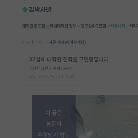
대학원생 모집
국내대학원 정보
연구실&오픈랩
커뮤니티
커리
커뮤니티 홈
자유 게시판(아무개랩)
32살에 대학원 진학을 고민중입니다.
무심한 쇠렌 키르케고르
2024.09.05
30
5395