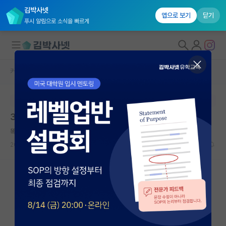
김박사넷
앱으로 보기
닫기
푸시 알림으로 소식을 빠르게
커뮤니티 홈
자유 게시판(아무개랩)
대학원생 모집
본문이 수정되지 않는 박제글입니다.
국내대학원 정보
32살 석박사 입학고민
연구실&오픈랩
똑똑한 윌리엄 셰익스피어
*
커뮤니티
2026.05.09
30
2993
커뮤니티 홈
전체글보기
베스트 게시판
IF 명예의전당