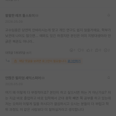
재팬라운지 🌸
팔팔한 레프 톨스토이
2026.05.09
교수임용은 당연히 안바라시는게 맞고 개인 연구도 쉽지 않을거에요. 학부가
낮은데 나이도 많으면... 예외도 있긴 하겠지만 본인은 이미 지방대생이라 안
긁은 복권도 아니라..
1
0
2
0
2
대댓글 1개
대댓글 쓰기
해당 댓글을 보려면 로그인이 필요합니다.
로그인하기
언짢은 윌리엄 셰익스피어
2026.05.09
여기 왜 이렇게 다 부정적이죠? 본인이 하고 싶으시면 하는 거 아닌가요? 저
는 지금 바로 졸업하고 바로 입학해서 군대 휴학 빼면 쭉 공부를 하고 있는데
저는 오히려 이렇게 일을 하시다가 결심하시고 오시는 분들이 더 부럽고 학
위 과정도 저 같은 사람보다 더 잘하실거라고 생각합니다