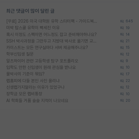
최근 댓글이 많이 달린 글
[무료] 2026 미국 대학원 유학 스타터팩 - 가이드북 & 합격자 컨택메일 템플릿
645
미박 탑스쿨 유학이 빡세진 이유
19
혹시 이정도 스펙이면 어느정도 잡고 준비해야하나요?
14
SSH 박사과정을 그만두고 지방대 박사로 옮기면 교수의 꿈은 끝일까요?
21
카이스트는 모든 연구실마다 서버 제공해주나요?
15
학부신입생 질문
12
알츠하이머 관련 고등학생 탐구 포트폴리오
9
입학도 안한 신입생이 원래 관심을 받나요
10
물박사의 기준이 뭐임?
17
랩홈피에 다들 본인 사진 올리냐
22
신생랩가지말라는 이유가 있었구나
12
장학금 모은 랩비통장
10
AI 학회들 거품 슬슬 지적이 나오네요
20