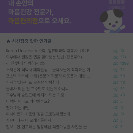
🔥 시선집중 핫한 인기글
Korea University 수학, 컴퓨터과학 이학사, UC Berkeley 산업공학 대학원 공학박사가 되는 것은 쉽지 않겠죠?
10
외부에서 괜찮은 랩을 알아보는 방법 (장문주의)
274
<대학원에 입학하는 법>
1388
소재분야 석박사 대학원생 + 물박사들이 착각하는 거
72
포스텍 억까에 대해 (동문의 학문적 아웃풋에 대한 반박)
50
석사 받았는데도 교수랑 연락한다.
43
물박사 되는 건 교수탓도 있는거 아니냐
29
교수님이 슬럼프에 빠지게 되는 과정
40
대학원 어디로 가야할까요?
5
편애 하는 방법
12
이사이트가 처음엔 정말 도움많이됐는데
13
커뮤니티는 다 쓰레기통이지
5
정보보안 연구하는 입장에선 식별가능한 사진을 올리는건 비추이긴함
5