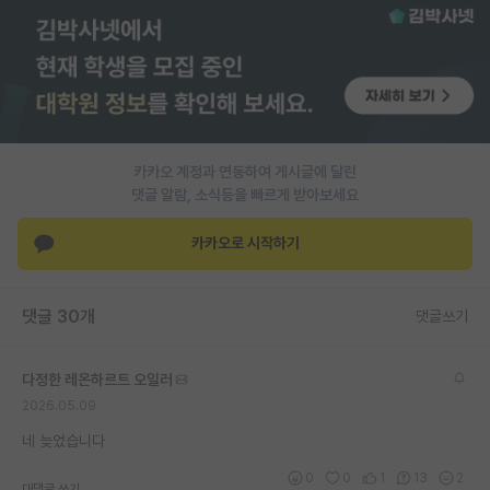
PI 전용 게시판
인문사회 계열 게시판
특수/전문대학원 게시판
반도체/AI 게시판
카카오 계정과 연동하여 게시글에 달린
댓글 알람, 소식등을 빠르게 받아보세요
장학금/장학생 게시판
카카오로 시작하기
학술 정보 게시판
홍보 게시판
댓글 30개
댓글쓰기
커리어
다정한 레온하르트 오일러
유학교육
2026.05.09
이벤트
네 늦었습니다
반도체 아카데미
0
0
1
13
2
대댓글 쓰기