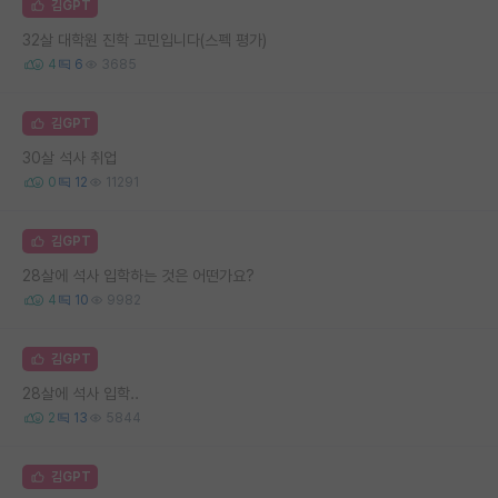
김GPT
32살 대학원 진학 고민입니다(스펙 평가)
4
6
3685
김GPT
30살 석사 취업
0
12
11291
김GPT
28살에 석사 입학하는 것은 어떤가요?
4
10
9982
김GPT
28살에 석사 입학..
2
13
5844
김GPT