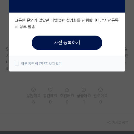
자유 게시판(아무개랩)
그동안 문의가 많았던 레벨업반 설명회를 진행합니다. *사전등록
미국 유학 게시판
시 링크 발송
미국 대학원 합격 후기 게시판
사전 등록하기
대학원생 모집 게시판
97년생입니다.. 현재 지방대를 나와 중소기업 다니고있는데 관련 업계 기술
사를 따고 연구쪽으로 더 깊게 공부가 하고싶어서 고민중인데 너무 늦지않았
대학원 합격 후기 게시판
나 고민이돼서 물어봅니다..괜찮겠죠? 교수 임용은 바라지도않고 개인연구
하루 동안 이 컨텐츠 보지 않기
하고 사업도하고 살고싶네요..
연구실(PI) 홍보 게시판
석박사 채용 정보 게시판
임용 정보 게시판
응원해요
공감해요
추천해요
궁금해요
별로에요
8
0
0
1
0
학부 인턴 게시판
취업 게시판
게시글 공유
임용 후기 게시판