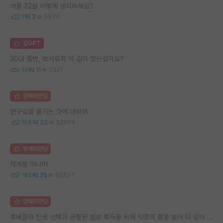
석졸 32살 어떻게 생각하세요?
1
7
3679
김GPT
30대 중반, 박사유학 이 길이 맞는걸까요?
14
11
7321
명예의전당
연구실을 옮기는 것에 대하여
168
33
32904
명예의전당
학계를 떠나며
185
25
85527
명예의전당
후배들의 진로 선택과 균형된 정보 획득을 위해 익명의 힘을 빌어 다 같이 연봉 공개 타임 한번 갖는 것 어때요?