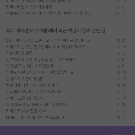
이사이트가 처음엔 정말 도움많이됐는데
13
커뮤니티는 다 쓰레기통이지
5
정보보안 연구하는 입장에선 식별가능한 사진을 올리는건 비추이긴함
5
자유 게시판(아무개랩)에서 최근 댓글이 많이 달린 글
SSH 박사과정을 그만두고 지방대 박사로 옮기면 교수의 꿈은 끝일까요?
21
카이스트는 모든 연구실마다 서버 제공해주나요?
15
학부신입생 질문
12
알츠하이머 관련 고등학생 탐구 포트폴리오
9
연구실 학생 하나 자퇴했는데
8
입학도 안한 신입생이 원래 관심을 받나요
10
물박사의 기준이 뭐임?
17
랩홈피에 다들 본인 사진 올리냐
22
신생랩가지말라는 이유가 있었구나
12
장학금 모은 랩비통장
10
AI 학회들 거품 슬슬 지적이 나오네요
20
카이스트 서류 전형 배수
7
DGIST 가는 방법 추천 부탁드립니다.
7