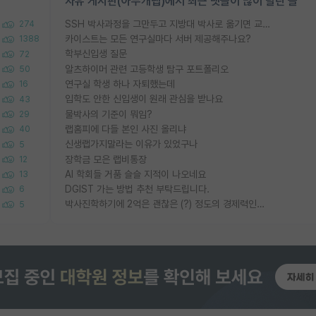
자유 게시판(아무개랩)에서 최근 댓글이 많이 달린 글
SSH 박사과정을 그만두고 지방대 박사로 옮기면 교수의 꿈은 끝일까요?
274
카이스트는 모든 연구실마다 서버 제공해주나요?
1388
학부신입생 질문
72
알츠하이머 관련 고등학생 탐구 포트폴리오
50
연구실 학생 하나 자퇴했는데
16
입학도 안한 신입생이 원래 관심을 받나요
43
물박사의 기준이 뭐임?
29
랩홈피에 다들 본인 사진 올리냐
40
신생랩가지말라는 이유가 있었구나
5
장학금 모은 랩비통장
12
AI 학회들 거품 슬슬 지적이 나오네요
13
DGIST 가는 방법 추천 부탁드립니다.
6
박사진학하기에 2억은 괜찮은 (?) 정도의 경제력인가요
5