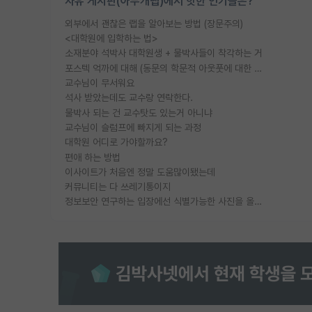
자유 게시판(아무개랩)에서 핫한 인기글은?
외부에서 괜찮은 랩을 알아보는 방법 (장문주의)
<대학원에 입학하는 법>
소재분야 석박사 대학원생 + 물박사들이 착각하는 거
포스텍 억까에 대해 (동문의 학문적 아웃풋에 대한 반박)
교수님이 무서워요
석사 받았는데도 교수랑 연락한다.
물박사 되는 건 교수탓도 있는거 아니냐
교수님이 슬럼프에 빠지게 되는 과정
대학원 어디로 가야할까요?
편애 하는 방법
이사이트가 처음엔 정말 도움많이됐는데
커뮤니티는 다 쓰레기통이지
정보보안 연구하는 입장에선 식별가능한 사진을 올리는건 비추이긴함