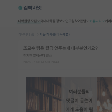
대학원생 모집
국내대학원 정보
연구실&오픈랩
커뮤니티
커리
커뮤니티 홈
자유 게시판(아무개랩)
조교수 랩은 월급 안주는게 대부분인가요?
진지한 알렉산더 벨
2026.05.08
5
2043