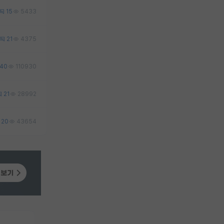
15
5433
21
4375
40
110930
21
28992
20
43654