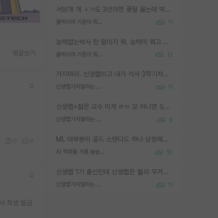
서당개 개 ㅅㄲ도 3년이면 풍월 읊는데 박사 5년 이상 대리고 있으면서 물된건 교수 탓 맞는ㄱ게 거기가 서당이 아니란 소리임
물박사의 기준이 뭐임?
11
능력없는박사 란 말이지 뭐. 능력이 뭐고 능력이 있다는게 뭔지는 사람마다 기준이 다르니까 얘기해봐야 서로 자기 기준만 얘기해서 논쟁이 끝이 안나고. 주위에서 능력있고 야심있는 신입생이 교수가 유의미한 피드백을 아예 안주면서 제대로된 과제에 참여해볼 기회도 제공하지 않고 잡일 뺑뺑이만 돌려서 맨날 단순작업만 하면서 밤새다가 눈빛이 점점 죽어가는걸 본 사람은 물박사는 교수탓이라고 하고, 교수는 이것저것 알려도 주고 기회도 주고 사수 동기 붙여주면서 어떻게든 끌고가려고 하는데 본인이 매일 뺀질거리면서 출근 하는둥마는둥 하다가 기껏 와서도 폰이나 쳐다보다가 실험 망치고 저녁약속있어서 먼저 가볼게요~ 하는걸 본 사람은 물박사는 본인탓이라고 함.
댓글쓰기
물박사의 기준이 뭐임?
12
가지마라. 신생랩이고 내가 석사 3학기차인데 최고참인데 나도 아무것도 모르는데 교수가 후배들 왜 논문 교육 안시키냐. 논문 왜 안 써오냐 닦달한다
신생랩가지말라는 이유가 있었구나
11
신생랩+젊은 교수 이게 ㄹㅇ 모 아니면 도인듯.
신생랩가지말라는 이유가 있었구나
9
ML 대부분이 골드 스탠다드 하나 상정해놓고 (벤치마크 데이터셋이 여러 개면 여러 개 상정) 그거 얼마나 잘 맞추나 싸움임 가끔 번뜩이는 설계 철학을 보여주는 논문들도 있지만 대부분 그거 성적 얼마나 더 올리느라에 혈안이 되어 있는 측면이 잇음
0
0
0
AI 학회들 거품 슬슬 지적이 나오네요
10
신생랩 1기 출신인데 신생랩은 줠라 무거운 바벨 같은거임. 들면 대박인데 못들면 깔려 죽음. 아무도 알려주지 않는 환경에서 자생해야하지만, 일단 살아남았다면 그 어떤 사람보다 악착같고 생존력 높은 사람으로 거듭날 수 있음
신생랩가지말라는 이유가 있었구나
11
서 학생 월급