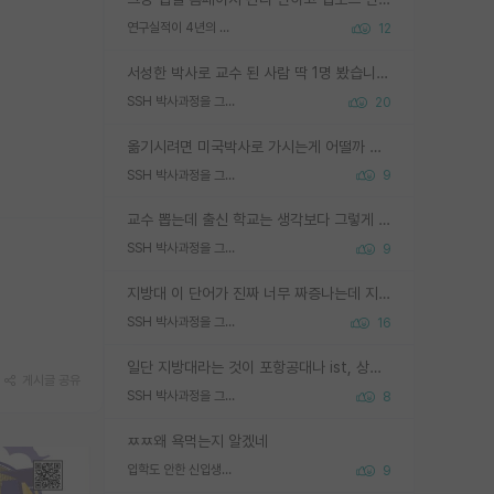
연구실적이 4년의 공백이 있는거 어떻게 생각하냐
12
서성한 박사로 교수 된 사람 딱 1명 봤습니다. 근데 지방대 박사로 교수된 거는 기적이 일어나야되요. 서성한 학부부터여도 빡센게 교수임용일텐데 지방대박사로 무슨 교수가 되나요...... 중소기업/중견기업 팀장급/연구소장급이나 될거 같네요.
SSH 박사과정을 그만두고 지방대 박사로 옮기면 교수의 꿈은 끝일까요?
20
옮기시려면 미국박사로 가시는게 어떨까 싶네요. 교수가 꿈이면 미국박사 하고 미국교수 까지 같이 노리시는게 기회가 많지 않을까요?
SSH 박사과정을 그만두고 지방대 박사로 옮기면 교수의 꿈은 끝일까요?
9
교수 뽑는데 출신 학교는 생각보다 그렇게 안 봄. 앞으로는 더 안 보게 될거임. 박사는 어디서 진행해도 됨. 단, 제대로 쌓고 좋은 실적 만들 수 있다면. 그런데 지방대는 그럴 가능성이 지극히 낮음. 나만 열심히 잘 하면 된다? 인간은 주변 환경에 지배되는 나약한 존재임. 주변의 지방대 대학원생과 섞이고 지방 특유의 여유로움 또는 나쁘게 얘기해서 나태함에 젖어 살다보면 교수의 꿈 자체를 잊어버리게 될 가능성도 있음. 주변 환경이 70~80%임.
SSH 박사과정을 그만두고 지방대 박사로 옮기면 교수의 꿈은 끝일까요?
9
지방대 이 단어가 진짜 너무 짜증나는데 지방대면 다 그냥 쓰레기인가요? 무슨 말 같지도 않은 댓글들이 있는건지??? 지방에도 충분히 좋은 대학 많고 충분히 잘하는 교수님들 많습니다 포항공대 4개 IST 대표 지거국들 여기 모두 다 지방에 있고 여기 출신들 중에 교수하는 분들 적지 않습니다 지거국 출신이 무슨 교수를 하냐?라고 생각할 사람들 많은데 상위 대표 지거국에 아웃라이어들 많습니다 결국 개인의 연구역량과 실적이 중요합니다 이 역량을 펼치는데 있어서 지도교수와의 합도 중요합니다. 그리고 경력이 필요하면 해외포닥까지 다녀오세요
SSH 박사과정을 그만두고 지방대 박사로 옮기면 교수의 꿈은 끝일까요?
16
일단 지방대라는 것이 포항공대나 ist, 상위 지거국은 아니라고 생각하겠습니다. 그런곳은 서성한에 비해 소위 대학 네임밸류가 크게 뒤떨어지지는 않으니까요. 대학 이름이 중요하냐? 당연합니다. 대학 이름이 좋아서 좋은 아웃풋이 나오는 것이냐, 좋은 대학은 좋은 사람과 좋은 기회가 몰려있으니 아웃풋도 자연스럽게 좋아지는 것이냐? 대답하기 어려운 문제입니다. 아직 한국 사회에서 학벌을 보는 것도, 특히 이공계를 중심으로 학벌보다는 실적 위주라는 분위기가 형성되는 것도 사실입니다. 지방대 출신으로 전임교수가 될수 있느냐? 가능 불가능을 따지면 당연히 가능입니다. 지방대 박사 출신으로 전임교원이 된 경우가 실제로 있으니까요. 현실적인 가능성이 있느냐? 지금 이정도 대학의 교수가 되고싶다고 생각되는 대학 들어가서 컴공과 교수 목록 켜고 박사 어디서 받았는지 쭉 한번 보세요. 냉정하게 지방대 출신인 분들이 많지는 않으실겁니다.
게시글 공유
SSH 박사과정을 그만두고 지방대 박사로 옮기면 교수의 꿈은 끝일까요?
8
ㅉㅉ왜 욕먹는지 알겠네
입학도 안한 신입생이 원래 관심을 받나요
9