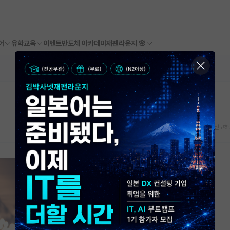
어
유학교육
이벤트
반도체 아카데미
재팬라운지 🌸
스크랩
신고하