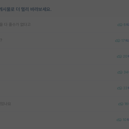
게시물로 더 멀리 바라보세요.
을 다 줄수가 없다고
6
?
17
20
34
22
어있나요
16
10