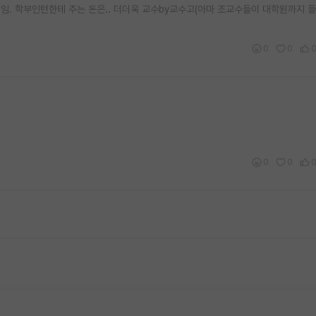
임. 학부인턴한테 주는 돈은.. 더더욱 교수by교수고(아마 조교수들이 대학원까지 
0
0
0
0