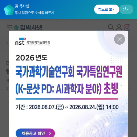
김박사넷
앱으로 보기
닫기
푸시 알림으로 소식을 빠르게
커뮤니티 홈
자유 게시판(아무개랩)
대학원생 모집
리뷰 반영해서 수정본 제출 햇는데, 참고문헌 표기에 쉼표
국내대학원 정보
랑 마침표가 빠져있어요
연구실&오픈랩
재빠른 에르빈 슈뢰딩거
커뮤니티
2026.05.04
8
1031
커뮤니티 홈
전체글보기
베스트 게시판
IF 명예의전당