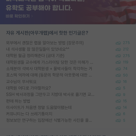
자유 게시판(아무개랩)에서 핫한 인기글은?
외부에서 괜찮은 랩을 알아보는 방법 (장문주의)
275
내 석사생활 참 많은일들이 있엇네요^^
212
대학원 월급 정리해준다 (공대 기준)
275
대학원생들 교수에게 가스라이팅 당한 것은 이해가 갑니다. 안타깝네요.
119
소재분야 석박사 대학원생 + 물박사들이 착각하는 거
74
포스텍 억까에 대해 (동문의 학문적 아웃풋에 대한 반박)
50
교수님이 무서워요
16
대학원 어디로 가야할까요?
5
SSH 박사과정을 그만두고 지방대 박사로 옮기면 교수의 꿈은 끝일까요?
9
편애 하는 방법
15
이사이트가 처음엔 정말 도움많이됐는데
14
커뮤니티는 다 쓰레기통이지
6
정보보안 연구하는 입장에선 식별가능한 사진을 올리는건 비추이긴함
5