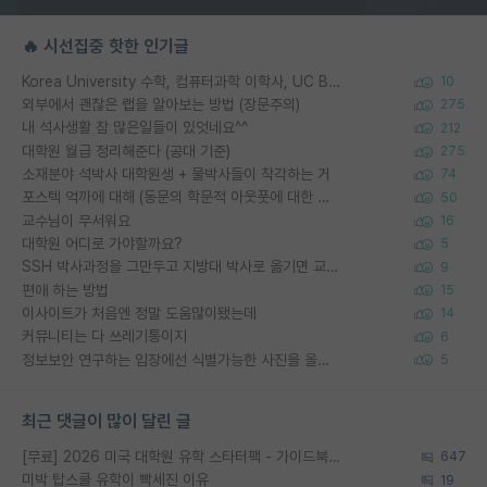
🔥 시선집중 핫한 인기글
Korea University 수학, 컴퓨터과학 이학사, UC Berkeley 산업공학 대학원 공학박사가 되는 것은 쉽지 않겠죠?
10
외부에서 괜찮은 랩을 알아보는 방법 (장문주의)
275
내 석사생활 참 많은일들이 있엇네요^^
212
대학원 월급 정리해준다 (공대 기준)
275
소재분야 석박사 대학원생 + 물박사들이 착각하는 거
74
포스텍 억까에 대해 (동문의 학문적 아웃풋에 대한 반박)
50
교수님이 무서워요
16
대학원 어디로 가야할까요?
5
SSH 박사과정을 그만두고 지방대 박사로 옮기면 교수의 꿈은 끝일까요?
9
편애 하는 방법
15
이사이트가 처음엔 정말 도움많이됐는데
14
커뮤니티는 다 쓰레기통이지
6
정보보안 연구하는 입장에선 식별가능한 사진을 올리는건 비추이긴함
5
최근 댓글이 많이 달린 글
[무료] 2026 미국 대학원 유학 스타터팩 - 가이드북 & 합격자 컨택메일 템플릿
647
미박 탑스쿨 유학이 빡세진 이유
19