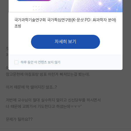
자유 게시판(아무개랩)
국가과학기술연구회 국가특임연구원(K-문샷 PD: AI과학자 분야)
미국 유학 게시판
초빙
미국 대학원 합격 후기 게시판
자세히 보기
대학원생 모집 게시판
첫 논문 kci에 투고하고
저번에 리뷰 받아서, 리뷰 반영해서 제출했습니다.
대학원 합격 후기 게시판
하루 동안 이 컨텐츠 보지 않기
어제 확인해보고, 오늘 와서 확인해보니까
연구실(PI) 홍보 게시판
참고문헌에 마침표랑 쉼표 이런거 빠져있는걸 봤는데.
석박사 채용 정보 게시판
이거 때문에 막 떨어지진 않죠..?
임용 정보 게시판
저번에 교수님이 절대 실수하지 말라고 신신당부를 하시면서
학부 인턴 게시판
너 떄문에 교회가서 기도한다고 하셨는데ㅜㅜㅜ'
취업 게시판
문제가 될까요??
임용 후기 게시판