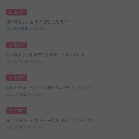
김GPT
생각이라는걸 좀 하고 살면 안될까??
169
65
30817
김GPT
박사과정논문을 학부인턴생에게 주라고 합니다
97
68
22032
김GPT
p공대 모 교수 여기저기 개판치고 장난 아니네 ㅎㅎ
27
22
17976
김GPT
교수님 목소리만 들어도 눈물이 나요.. 어떡하면 좋죠
62
22
18807