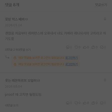
댓글 8개
댓글쓰기
재팬라운지 🌸
못된 막스 베버
2026.05.04
괜찮음 처음부터 레퍼런스에 오류내서 내도 카메라 레디되서야 고치라고 하
기도함
0
0
0
0
0
대댓글 2개
대댓글 쓰기
해당 댓글을 보려면 로그인이 필요합니다.
로그인하기
해당 댓글을 보려면 로그인이 필요합니다.
로그인하기
웃는 레온하르트 오일러
2026.05.04
proof 때 고치면 될정도임
0
0
0
0
0
대댓글 쓰기