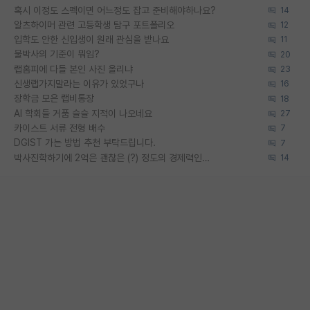
혹시 이정도 스펙이면 어느정도 잡고 준비해야하나요?
14
알츠하이머 관련 고등학생 탐구 포트폴리오
12
입학도 안한 신입생이 원래 관심을 받나요
11
물박사의 기준이 뭐임?
20
랩홈피에 다들 본인 사진 올리냐
23
신생랩가지말라는 이유가 있었구나
16
장학금 모은 랩비통장
18
AI 학회들 거품 슬슬 지적이 나오네요
27
카이스트 서류 전형 배수
7
DGIST 가는 방법 추천 부탁드립니다.
7
박사진학하기에 2억은 괜찮은 (?) 정도의 경제력인가요
14