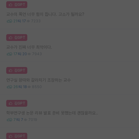
김GPT
교수의 폭언 너무 힘이 듭니다. 고소가 될까요?
21
17
7233
김GPT
교수가 진짜 너무 최악이다.
17
20
7943
김GPT
연구실 왕따와 갈라치기 조장하는 교수
26
18
8550
김GPT
학부연구생 논문 리뷰 발표 준비 못했는데 괜찮을까요..
7
7
7019
김GPT