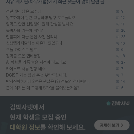
자유 게시판(아무개랩)에서 최근 댓글이 많이 달린 글
정년 4년 남은 교수님
9
알츠하이머 관련 고등학생 탐구 포트폴리오
12
입학도 안한 신입생이 원래 관심을 받나요
11
물박사의 기준이 뭐임?
20
랩홈피에 다들 본인 사진 올리냐
23
신생랩가지말라는 이유가 있었구나
16
오늘 카이스트 발표
6
장학금 모은 랩비통장
18
AI 학회들 거품 슬슬 지적이 나오네요
27
카이스트 서류 전형 배수
7
DGIST 가는 방법 추천 부탁드립니다.
7
박사진학하기에 2억은 괜찮은 (?) 정도의 경제력인가요
14
근데 여기는 왜 그렇게 SPK를 물어보는거임?
5