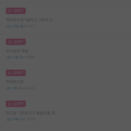
김GPT
학부연구생 1달하고 그만두기
4
16
9117
김GPT
교수님의 욕설
0
5
9195
김GPT
학부연구생
1
3
8342
김GPT
연구실 그만둔다고 말씀드릴 때
0
3
3764