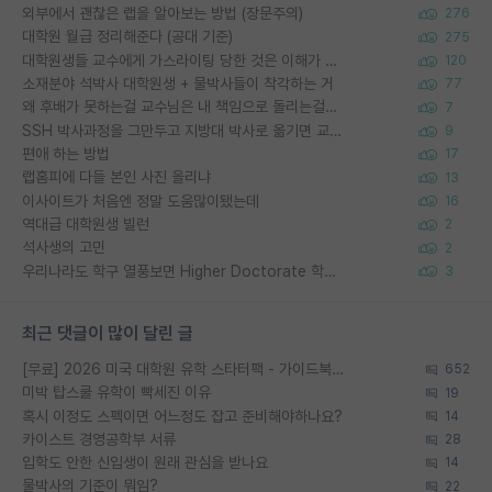
외부에서 괜찮은 랩을 알아보는 방법 (장문주의)
276
대학원 월급 정리해준다 (공대 기준)
275
대학원생들 교수에게 가스라이팅 당한 것은 이해가 갑니다. 안타깝네요.
120
소재분야 석박사 대학원생 + 물박사들이 착각하는 거
77
왜 후배가 못하는걸 교수님은 내 책임으로 돌리는걸까요?
7
SSH 박사과정을 그만두고 지방대 박사로 옮기면 교수의 꿈은 끝일까요?
9
편애 하는 방법
17
랩홈피에 다들 본인 사진 올리냐
13
이사이트가 처음엔 정말 도움많이됐는데
16
역대급 대학원생 빌런
2
석사생의 고민
2
우리나라도 학구 열풍보면 Higher Doctorate 학위가 필요하다고 봅니다.
3
최근 댓글이 많이 달린 글
[무료] 2026 미국 대학원 유학 스타터팩 - 가이드북 & 합격자 컨택메일 템플릿
652
미박 탑스쿨 유학이 빡세진 이유
19
혹시 이정도 스펙이면 어느정도 잡고 준비해야하나요?
14
카이스트 경영공학부 서류
28
입학도 안한 신입생이 원래 관심을 받나요
14
물박사의 기준이 뭐임?
22