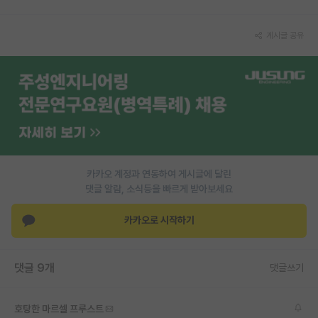
PI 전용 게시판
게시글 공유
인문사회 계열 게시판
특수/전문대학원 게시판
반도체/AI 게시판
장학금/장학생 게시판
학술 정보 게시판
카카오 계정과 연동하여 게시글에 달린
댓글 알람, 소식등을 빠르게 받아보세요
홍보 게시판
커리어
카카오로 시작하기
유학교육
댓글 9개
댓글쓰기
이벤트
반도체 아카데미
호탕한 마르셀 프루스트