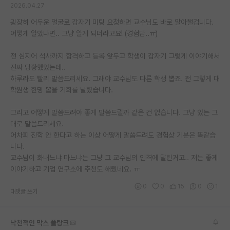
2026.04.27
재팬라운지 🌸
굉장히 어두운 얼굴로 갑자기 미팅 요청하면 교수님도 바로 알아챌겁니다.
어떻게 알았냐면.. 그냥 알게 되더라고요! (경험담..ㅠ)
전 심지어 석사까지 합격하고 등록 앞두고 학생이 갑자기 그렇게 이야기해서
진짜 당황했었는데..
하루라도 빨리 말씀드리세요. 그래야 교수님도 다른 학생 뽑죠. 전 그렇게 대
학원생 한명 뽑을 기회를 날렸습니다.
그리고 어떻게 말씀드려야 좋게 말씀드릴까 같은 건 없습니다. 그냥 있는 그
대로 말씀드리세요.
어차피 진학 안 한다고 하는 이상 어떻게 말씀드려도 경험상 기분은 똑같습
니다.
교수님이 화내느냐 마느냐는 그냥 그 교수님의 인격에 달린거고.. 저는 좋게
이야기하고 기업 연구소에 추천도 해줬네요. ㅠ
0
0
15
0
1
대댓글 쓰기
낙천적인 막스 플랑크