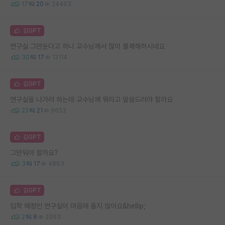
17
20
24463
김GPT
연구실 그만둔다고 하니 교수님께서 많이 불쾌해하시네요
30
17
12114
김GPT
연구실을 나가려 하는데 교수님께 뭐라고 말씀드려야 할까요
22
21
9652
김GPT
그만둬야 할까요?
3
17
4863
김GPT
입학 예정인 연구실이 마음에 들지 않아요&hellip;
2
8
2093