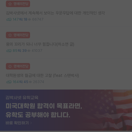
명예의전당
김박사넷에서 계속해서 보이는 우문우답에 대한 개인적인 생각
147
18
66747
명예의전당
용의 꼬리가 되니 너무 힘듭니다(하소연 글)
85
39
41037
명예의전당
대학원생의 월급에 대한 고찰 (feat 스탠박사)
164
45
26374