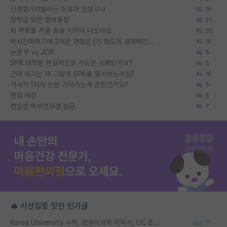
신생랩가지말라는 이유가 있었구나
16
장학금 모은 랩비통장
21
AI 학회들 거품 슬슬 지적이 나오네요
32
박사진학하기에 2억은 괜찮은 (?) 정도의 경제력인가요
16
논문 IF vs JCR
5
SPK 대학원 현실적으로 가능한 스펙인가요?
5
근데 여기는 왜 그렇게 SPK를 물어보는거임?
16
석사가 1저자 논문 가져가는게 흔한건가요?
5
면접 복장
5
편입생 학부연구생 질문
7
🔥 시선집중 핫한 인기글
Korea University 수학, 컴퓨터과학 이학사, UC Berkeley 산업공학 대학원 공학박사가 되는 것은 쉽지 않겠죠?
11