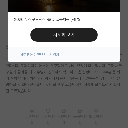
자유 게시판(아무개랩)
2026 두산로보틱스 R&D 집중채용 (~8/9)
미국 유학 게시판
미국 대학원 합격 후기 게시판
자세히 보기
대학원생 모집 게시판
안녕하세요. 올해 4학년인 학부생입니다.
작년 겨울방학 때 도피성으로 자대 타과 교수님과 컨택해서 연구실에 들어오
하루 동안 이 컨텐츠 보지 않기
대학원 합격 후기 게시판
게 되었습니다. 그러나 현재는 그 선택을 굉장히 후회하는 중입니다. 말씀드
렸다시피 도피성이며 애초에 연구직에 관심이 없었기 때문입니다. 그러나 연
연구실(PI) 홍보 게시판
구실에 들어올 때 교수님과 진학까지 약속하고 온 상황이고 또 교수님은 제
가 진학할 거라 확신하고 계시기 때문에 그만둔다고 말씀드릴 경우 크게 실
석박사 채용 정보 게시판
망하실 것 같아 난감합니다. 이럴 경우 교수님에게 어떻게 말씀드려야 할지
잘 모르겠습니다.
임용 정보 게시판
학부 인턴 게시판
취업 게시판
응원해요
공감해요
추천해요
궁금해요
별로에요
3
0
1
0
0
임용 후기 게시판