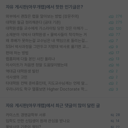
자유 게시판(아무개랩)에서 핫한 인기글은?
외부에서 괜찮은 랩을 알아보는 방법 (장문주의)
276
대학원 월급 정리해준다 (공대 기준)
275
대학원생들 교수에게 가스라이팅 당한 것은 이해가 갑니다. 안타깝네요.
120
소재분야 석박사 대학원생 + 물박사들이 착각하는 거
77
왜 후배가 못하는걸 교수님은 내 책임으로 돌리는걸까요?
7
SSH 박사과정을 그만두고 지방대 박사로 옮기면 교수의 꿈은 끝일까요?
9
편애 하는 방법
17
랩홈피에 다들 본인 사진 올리냐
13
이사이트가 처음엔 정말 도움많이됐는데
16
역대급 대학원생 빌런
2
석사생의 고민
2
타대학원 컨텍 준비중인데, 지도교수님께는 언제 말씀드려야 할까요?
2
우리나라도 학구 열풍보면 Higher Doctorate 학위가 필요하다고 봅니다.
3
자유 게시판(아무개랩)에서 최근 댓글이 많이 달린 글
카이스트 경영공학부 서류
28
입학도 안한 신입생이 원래 관심을 받나요
14
물박사의 기준이 뭐임?
22