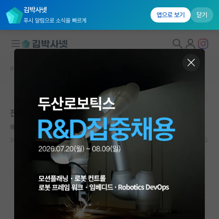
김박사넷
앱으로 보기
닫기
푸시 알림으로 소식을 빠르게
커뮤니티 홈
자유 게시판(아무개랩)
대학원생 모집
본문이 수정되지 않는 박제글입니다.
국내대학원 정보
진학까지 약속한 연구실을 그만두려고 합니다
연구실&오픈랩
똑똑한 아리스토텔레스
커뮤니티
2026.04.27
9
7288
커뮤니티 홈
전체글보기
베스트 게시판
IF 명예의전당