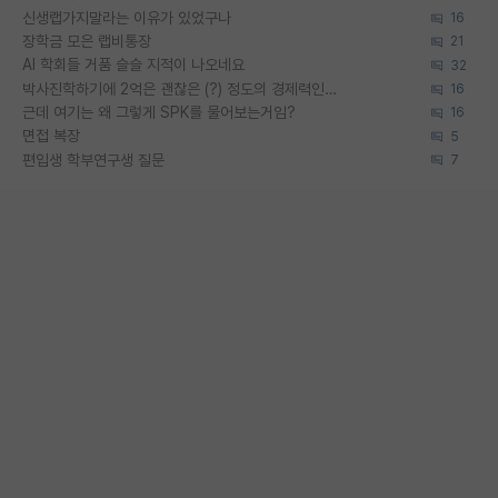
신생랩가지말라는 이유가 있었구나
16
장학금 모은 랩비통장
21
AI 학회들 거품 슬슬 지적이 나오네요
32
박사진학하기에 2억은 괜찮은 (?) 정도의 경제력인가요
16
근데 여기는 왜 그렇게 SPK를 물어보는거임?
16
면접 복장
5
편입생 학부연구생 질문
7