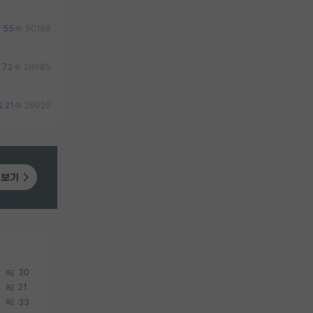
55
50198
72
28685
21
29020
30
21
33