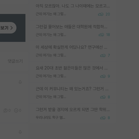
아직 모르잖아. 나도 그 나이때에는 모르고 평가 받고 안심하고 싶었어.
근데 여기는 왜 그렇게 SPK를 물어보는거임?
20
그런걸 물어보는 애들은 대학원에 적합하지 않다
근데 여기는 왜 그렇게 SPK를 물어보는거임?
18
이 세상에 확실한게 어딨나요? 연구에선 특히 더 그런데 그럼 본인 연구가 결과가 나와서 탑저널 실린다는 확실함이 없으면 연구도 안하실건가요?
근데 여기는 왜 그렇게 SPK를 물어보는거임?
7
댓글쓰기
요새 20대 초반 젊은이들은 많은 것에서 가성비를 따지더라고요. 내가 이 정도 인풋을 넣었을 때 그만큼 아웃풋이 나올 것인가? 사실 아웃풋이 인풋 대비 리니어하게 나오지 않는 영역을 시도하기 싫어한다는 느낌입니다.
근데 여기는 왜 그렇게 SPK를 물어보는거임?
9
근데 이 커뮤니티는 왜 있는거죠? 그런거 쉽게 물어볼수있어서 있는거 아닌가요? 그렇게 보기 싫으면 커뮤니티도 하지마시지 그러면
근데 여기는 왜 그렇게 SPK를 물어보는거임?
8
그런거 받을 경지에 오르게 되면 그딴 학위명이 필요없음
0
0
0
우리나라도 학구 열풍보면 Higher Doctorate 학위가 필요하다고 봅니다.
8