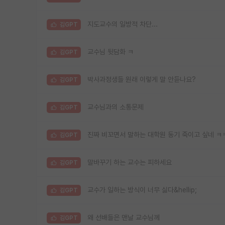
지도교수의 일방적 차단...
김GPT
교수님 뒷담화 ㅋ
김GPT
박사과정생들 원래 이렇게 말 안듣나요?
김GPT
교수님과의 소통문제
김GPT
진짜 비꼬면서 말하는 대학원 동기 죽이고 싶네 ㅋ
김GPT
말바꾸기 하는 교수는 피하세요
김GPT
교수가 일하는 방식이 너무 싫다&hellip;
김GPT
왜 선배들은 맨날 교수님께
김GPT