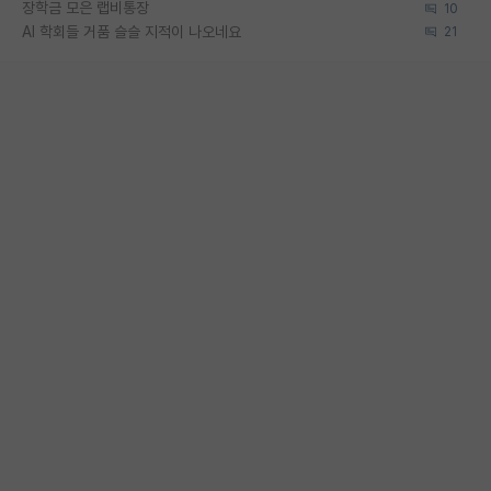
장학금 모은 랩비통장
10
AI 학회들 거품 슬슬 지적이 나오네요
21