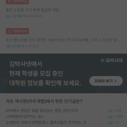
명예의전당
좋은 논문을 쓰기 위해 필요한 역량
301
12
69994
명예의전당
동서 랩노비를 모두 겪어온 사람이 보는 한국의 워라밸, 그리고 간곡한 당부의 말씀
89
11
17296
자유 게시판(아무개랩)에서 핫한 인기글은?
외부에서 괜찮은 랩을 알아보는 방법 (장문주의)
274
<대학원에 입학하는 법>
1388
소재분야 석박사 대학원생 + 물박사들이 착각하는 거
72