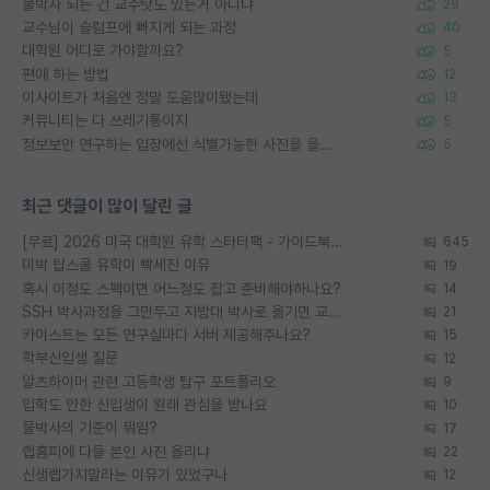
물박사 되는 건 교수탓도 있는거 아니냐
29
교수님이 슬럼프에 빠지게 되는 과정
40
대학원 어디로 가야할까요?
5
편애 하는 방법
12
이사이트가 처음엔 정말 도움많이됐는데
13
커뮤니티는 다 쓰레기통이지
5
정보보안 연구하는 입장에선 식별가능한 사진을 올리는건 비추이긴함
5
최근 댓글이 많이 달린 글
[무료] 2026 미국 대학원 유학 스타터팩 - 가이드북 & 합격자 컨택메일 템플릿
645
미박 탑스쿨 유학이 빡세진 이유
19
혹시 이정도 스펙이면 어느정도 잡고 준비해야하나요?
14
SSH 박사과정을 그만두고 지방대 박사로 옮기면 교수의 꿈은 끝일까요?
21
카이스트는 모든 연구실마다 서버 제공해주나요?
15
학부신입생 질문
12
알츠하이머 관련 고등학생 탐구 포트폴리오
9
입학도 안한 신입생이 원래 관심을 받나요
10
물박사의 기준이 뭐임?
17
랩홈피에 다들 본인 사진 올리냐
22
신생랩가지말라는 이유가 있었구나
12