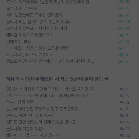
포스텍 억까에 대해 (동문의 학문적 아웃풋에 대한 반박)
50
교수님이 무서워요
16
석사 받았는데도 교수랑 연락한다.
43
물박사 되는 건 교수탓도 있는거 아니냐
29
교수님이 슬럼프에 빠지게 되는 과정
40
대학원 어디로 가야할까요?
5
편애 하는 방법
12
이사이트가 처음엔 정말 도움많이됐는데
13
커뮤니티는 다 쓰레기통이지
5
정보보안 연구하는 입장에선 식별가능한 사진을 올리는건 비추이긴함
5
자유 게시판(아무개랩)에서 최근 댓글이 많이 달린 글
SSH 박사과정을 그만두고 지방대 박사로 옮기면 교수의 꿈은 끝일까요?
21
카이스트는 모든 연구실마다 서버 제공해주나요?
15
학부신입생 질문
12
알츠하이머 관련 고등학생 탐구 포트폴리오
9
연구실 학생 하나 자퇴했는데
8
입학도 안한 신입생이 원래 관심을 받나요
10
물박사의 기준이 뭐임?
17
랩홈피에 다들 본인 사진 올리냐
22