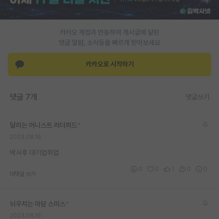
PI 전용 게시판
카카오 계정과 연동하여 게시글에 달린
인문사회 계열 게시판
댓글 알람, 소식등을 빠르게 받아보세요
특수/전문대학원 게시판
카카오로 시작하기
반도체/AI 게시판
장학금/장학생 게시판
댓글 7개
댓글쓰기
학술 정보 게시판
달리는 어니스트 러더퍼드
*
홍보 게시판
2023.08.16
커리어
박사후 대기업취업
0
0
1
0
0
유학교육
대댓글 쓰기
이벤트
뉘우치는 아담 스미스
*
반도체 아카데미
2023.08.16