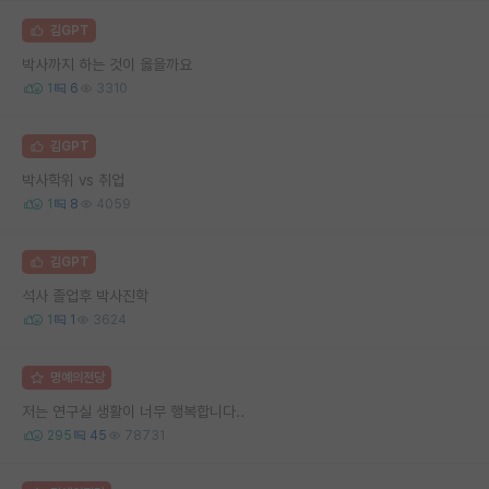
김GPT
박사까지 하는 것이 옳을까요
1
6
3310
김GPT
박사학위 vs 취업
1
8
4059
김GPT
석사 졸업후 박사진학
1
1
3624
명예의전당
저는 연구실 생활이 너무 행복합니다..
295
45
78731