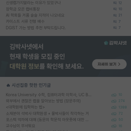
신생랩가지말라는 이유가 있었구나
12
장학금 모은 랩비통장
10
AI 학회들 거품 슬슬 지적이 나오네요
21
카이스트 서류 전형 배수
7
DGIST 가는 방법 추천 부탁드립니다.
7
🔥 시선집중 핫한 인기글
Korea University 수학, 컴퓨터과학 이학사, UC Berkeley 산업공학 대학원 공학박사가 되는 것은 쉽지 않겠죠?
10
외부에서 괜찮은 랩을 알아보는 방법 (장문주의)
274
<대학원에 입학하는 법>
1388
소재분야 석박사 대학원생 + 물박사들이 착각하는 거
72
포스텍 억까에 대해 (동문의 학문적 아웃풋에 대한 반박)
50
교수님이 무서워요
16