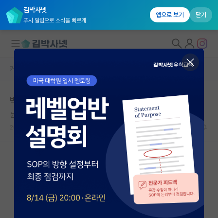
김박사넷
앱으로 보기
닫기
푸시 알림으로 소식을 빠르게
커뮤니티 홈
자유 게시판(아무개랩)
대학원생 모집
박사 유학 후 교수임용 준비 vs 석졸 후 취업 준비
국내대학원 정보
눈치보는 마이클 패러데이
연구실&오픈랩
2023.08.16
7
1913
커뮤니티
커뮤니티 홈
전체글보기
베스트 게시판
IF 명예의전당