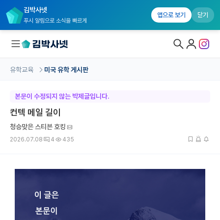
김박사넷
앱으로 보기
닫기
푸시 알림으로 소식을 빠르게
유학교육
미국 유학 게시판
대학원생 모집
본문이 수정되지 않는 박제글입니다.
국내대학원 정보
컨텍 메일 길이
연구실&오픈랩
청승맞은 스티븐 호킹
2026.07.08
4
435
커뮤니티
커리어
유학교육
유학교육 홈
수강 신청