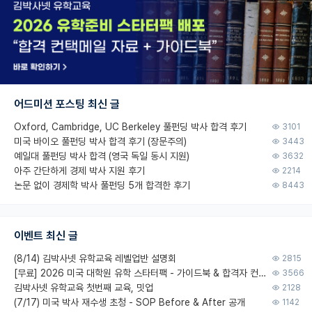
어드미션 포스팅 최신 글
Oxford, Cambridge, UC Berkeley 풀펀딩 박사 합격 후기
3101
미국 바이오 풀펀딩 박사 합격 후기 (장문주의)
3443
예일대 풀펀딩 박사 합격 (영국 독일 동시 지원)
3632
아주 간단하게 경제 박사 지원 후기
2214
논문 없이 경제학 박사 풀펀딩 5개 합격한 후기
8443
이벤트 최신 글
(8/14) 김박사넷 유학교육 레벨업반 설명회
2815
[무료] 2026 미국 대학원 유학 스타터팩 - 가이드북 & 합격자 컨택메일 템플릿
3566
김박사넷 유학교육 첫번째 교육, 밋업
2128
(7/17) 미국 박사 재수생 초청 - SOP Before & After 공개
1142