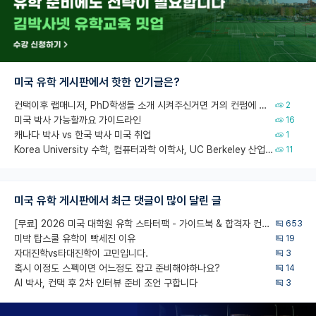
미국 유학 게시판에서 핫한 인기글은?
컨택이후 랩매니저, PhD학생들 소개 시켜주신거면 거의 컨펌에 가깝나요?
2
미국 박사 가능할까요 가이드라인
16
캐나다 박사 vs 한국 박사 미국 취업
1
Korea University 수학, 컴퓨터과학 이학사, UC Berkeley 산업공학 대학원 공학박사가 되는 것은 쉽지 않겠죠?
11
미국 유학 게시판에서 최근 댓글이 많이 달린 글
[무료] 2026 미국 대학원 유학 스타터팩 - 가이드북 & 합격자 컨택메일 템플릿
653
미박 탑스쿨 유학이 빡세진 이유
19
자대진학vs타대진학이 고민입니다.
3
혹시 이정도 스펙이면 어느정도 잡고 준비해야하나요?
14
AI 박사, 컨택 후 2차 인터뷰 준비 조언 구합니다
3