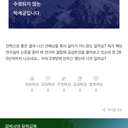
미국 유학 게시판
어드미션 포스팅
블로그
이벤트
컨텍으로 좋은 결과 나신 선배님들 혹시 길이가 어느정도 일까요? 제가 해당
연구실의 논문을 읽어 제 연구와 결합에 궁금한것을 물어보고 있는데 한 28
오픈카톡
0단어까지 나오네요… 아직 3개밖에 안하긴 했는데 너무 길까요?
이벤트
반도체 아카데미
응원해요
공감해요
추천해요
궁금해요
별로에요
0
0
0
0
0
재팬라운지 🌸
게시글 공유