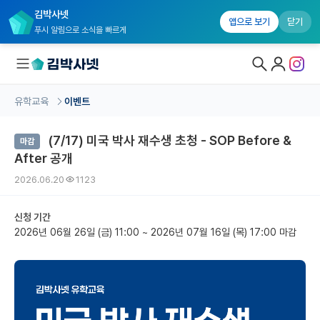
김박사넷
앱으로 보기
닫기
푸시 알림으로 소식을 빠르게
유학교육
이벤트
대학원생 모집
(7/17) 미국 박사 재수생 초청 - SOP Before &
마감
국내대학원 정보
After 공개
연구실&오픈랩
2026.06.20
1123
커뮤니티
신청 기간
2026년 06월 26일 (금) 11:00
~
2026년 07월 16일 (목) 17:00 마감
커리어
유학교육
유학교육 홈
수강 신청