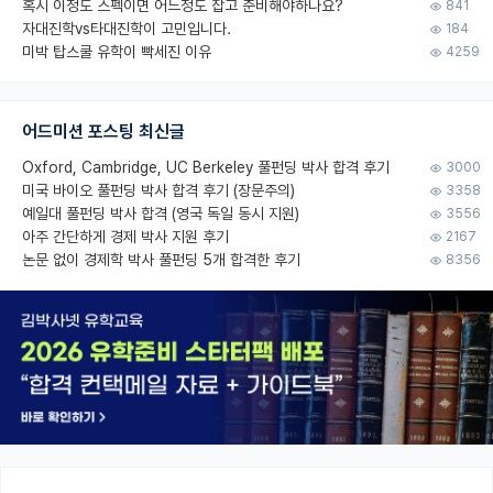
혹시 이정도 스펙이면 어느정도 잡고 준비해야하나요?
841
자대진학vs타대진학이 고민입니다.
184
미박 탑스쿨 유학이 빡세진 이유
4259
어드미션 포스팅 최신글
Oxford, Cambridge, UC Berkeley 풀펀딩 박사 합격 후기
3000
미국 바이오 풀펀딩 박사 합격 후기 (장문주의)
3358
예일대 풀펀딩 박사 합격 (영국 독일 동시 지원)
3556
아주 간단하게 경제 박사 지원 후기
2167
논문 없이 경제학 박사 풀펀딩 5개 합격한 후기
8356