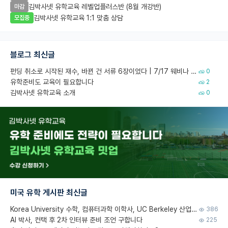
김박사넷 유학교육 레벨업플러스반 (8월 개강반)
마감
김박사넷 유학교육 1:1 맞춤 상담
모집중
블로그 최신글
펀딩 취소로 시작된 재수, 바뀐 건 서류 6장이었다 | 7/17 웨비나 회고
0
유학준비도 교육이 필요합니다
2
김박사넷 유학교육 소개
0
미국 유학 게시판 최신글
Korea University 수학, 컴퓨터과학 이학사, UC Berkeley 산업공학 대학원 공학박사가 되는 것은 쉽지 않겠죠?
386
AI 박사, 컨택 후 2차 인터뷰 준비 조언 구합니다
225