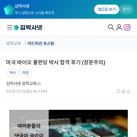
김박사넷
앱으로 보기
닫기
푸시 알림으로 소식을 빠르게
유학교육
어드미션 포스팅
대학원생 모집
미국 바이오 풀펀딩 박사 합격 후기 (장문주의)
국내대학원 정보
박사
자연
연구실&오픈랩
김박사넷 유학교육
커뮤니티
2026.05.15
2
3384
커리어
유학교육
유학교육 홈
수강 신청