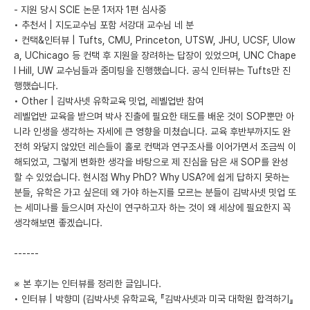
- 지원 당시 SCIE 논문 1저자 1편 심사중
• 추천서 | 지도교수님 포함 서강대 교수님 네 분
• 컨택&인터뷰 | Tufts, CMU, Princeton, UTSW, JHU, UCSF, UIow
a, UChicago 등 컨택 후 지원을 장려하는 답장이 있었으며, UNC Chape
l Hill, UW 교수님들과 줌미팅을 진행했습니다. 공식 인터뷰는 Tufts만 진
행했습니다.
• Other | 김박사넷 유학교육 밋업, 레벨업반 참여
레벨업반 교육을 받으며 박사 진출에 필요한 태도를 배운 것이 SOP뿐만 아
니라 인생을 생각하는 자세에 큰 영향을 미쳤습니다. 교육 후반부까지도 완
전히 와닿지 않았던 레슨들이 홀로 컨택과 연구조사를 이어가면서 조금씩 이
해되었고, 그렇게 변화한 생각을 바탕으로 제 진심을 담은 새 SOP를 완성
할 수 있었습니다. 현시점 Why PhD? Why USA?에 쉽게 답하지 못하는
분들, 유학은 가고 싶은데 왜 가야 하는지를 모르는 분들이 김박사넷 밋업 또
는 세미나를 들으시며 자신이 연구하고자 하는 것이 왜 세상에 필요한지 꼭
생각해보면 좋겠습니다.
------
※ 본 후기는 인터뷰를 정리한 글입니다.
• 인터뷰 | 박향미 (김박사넷 유학교육, 『김박사넷과 미국 대학원 합격하기』