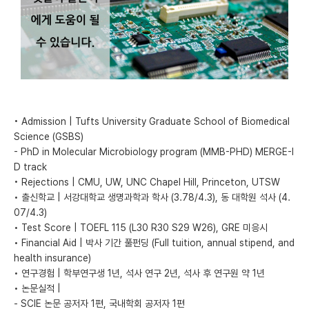
미국 유학 게시판
어드미션 포스팅
블로그
이벤트
• Admission | Tufts University Graduate School of Biomedical
Science (GSBS)
오픈카톡
- PhD in Molecular Microbiology program (MMB-PHD) MERGE-I
이벤트
D track
• Rejections | CMU, UW, UNC Chapel Hill, Princeton, UTSW
반도체 아카데미
• 출신학교 | 서강대학교 생명과학과 학사 (3.78/4.3), 동 대학원 석사 (4.
07/4.3)
재팬라운지 🌸
• Test Score | TOEFL 115 (L30 R30 S29 W26), GRE 미응시
• Financial Aid | 박사 기간 풀펀딩 (Full tuition, annual stipend, and
health insurance)
• 연구경험 | 학부연구생 1년, 석사 연구 2년, 석사 후 연구원 약 1년
• 논문실적 |
- SCIE 논문 공저자 1편, 국내학회 공저자 1편