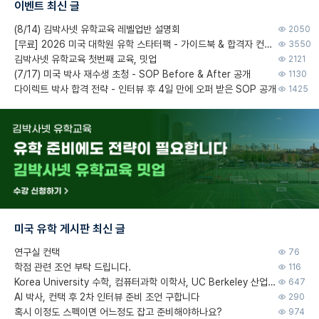
이벤트 최신 글
(8/14) 김박사넷 유학교육 레벨업반 설명회
2050
[무료] 2026 미국 대학원 유학 스타터팩 - 가이드북 & 합격자 컨택메일 템플릿
3550
김박사넷 유학교육 첫번째 교육, 밋업
2121
(7/17) 미국 박사 재수생 초청 - SOP Before & After 공개
1130
다이렉트 박사 합격 전략 - 인터뷰 후 4일 만에 오퍼 받은 SOP 공개
1425
미국 유학 게시판 최신 글
연구실 컨택
76
학점 관련 조언 부탁 드립니다.
116
Korea University 수학, 컴퓨터과학 이학사, UC Berkeley 산업공학 대학원 공학박사가 되는 것은 쉽지 않겠죠?
647
AI 박사, 컨택 후 2차 인터뷰 준비 조언 구합니다
290
혹시 이정도 스펙이면 어느정도 잡고 준비해야하나요?
974