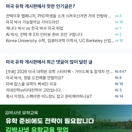
미국 유학 게시판에서 핫한 인기글은?
컨택이후 랩매니저, PhD학생들 소개 시켜주신거면 거의 컨펌에 가깝나요?
2
미국 박사 가능할까요 가이드라인
16
캐나다 박사 vs 한국 박사 미국 취업
1
AI 박사, 컨택 후 2차 인터뷰 준비 조언 구합니다
2
Korea University 수학, 컴퓨터과학 이학사, UC Berkeley 산업공학 대학원 공학박사가 되는 것은 쉽지 않겠죠?
10
미국 유학 게시판에서 최근 댓글이 많이 달린 글
[무료] 2026 미국 대학원 유학 스타터팩 - 가이드북 & 합격자 컨택메일 템플릿
647
미국 박사, 정말 도전해볼 만할까요?
9
미박 탑스쿨 유학이 빡세진 이유
19
자대진학vs타대진학이 고민입니다.
3
혹시 이정도 스펙이면 어느정도 잡고 준비해야하나요?
14