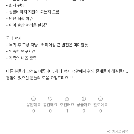
- 회사 펀딩
- 생활비까지 지원이 되는지 모름
- 남편 직장 이슈
- 아이 출산 어려운 환경?
국내 박사
- 복귀 후 그냥 저냥.. 커리어상 큰 발전은 미미할듯
- 익숙한 연구환경
- 가족의 니즈 충족
다른 분들의 고견도 여쭙니다. 해외 박사 생활에서 위의 문제들이 해결될지..
경험이 있으신 분들의 도움 요청드려요..!!!
응원해요
공감해요
추천해요
궁금해요
별로에요
0
0
1
0
0
게시글 공유