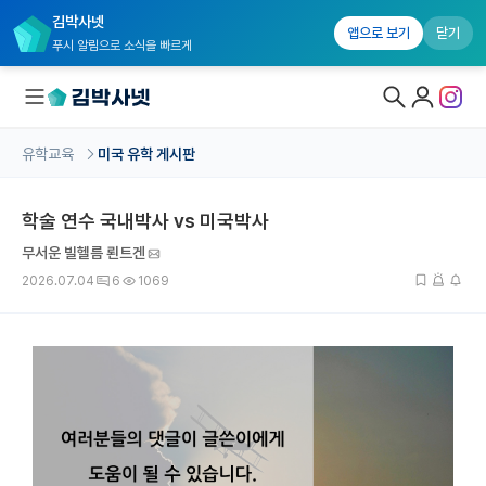
김박사넷
앱으로 보기
닫기
푸시 알림으로 소식을 빠르게
유학교육
미국 유학 게시판
대학원생 모집
학술 연수 국내박사 vs 미국박사
국내대학원 정보
무서운 빌헬름 뢴트겐
연구실&오픈랩
2026.07.04
6
1069
커뮤니티
커리어
유학교육
유학교육 홈
수강 신청