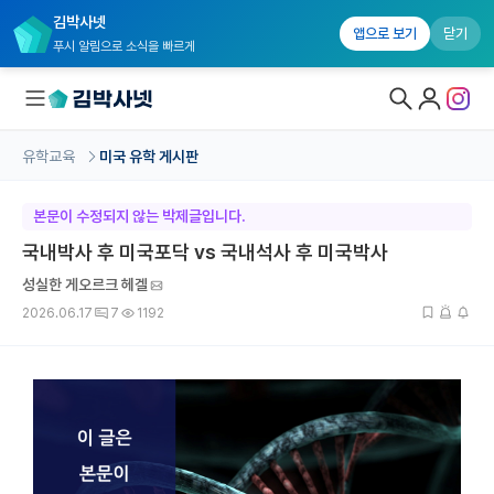
김박사넷
앱으로 보기
닫기
푸시 알림으로 소식을 빠르게
유학교육
미국 유학 게시판
대학원생 모집
본문이 수정되지 않는 박제글입니다.
국내대학원 정보
국내박사 후 미국포닥 vs 국내석사 후 미국박사
연구실&오픈랩
성실한 게오르크 헤겔
2026.06.17
7
1192
커뮤니티
커리어
유학교육
유학교육 홈
수강 신청