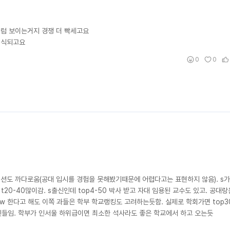
처럼 보이는거지 경쟁 더 빡세고요
인식되고요
0
0
도 까다로움(공대 입시를 경험을 못해봤기때문에 어렵다고는 표현하지 않음). s가서
20-40많이감. s출신인데 top4-50 박사 받고 자대 임용된 교수도 있고. 공대
eview 한다고 해도 이쪽 과들은 학부 학교랭킹도 고려하는듯함. 실제로 학회가면 top
출신들임. 학부가 인서울 하위급이면 최소한 석사라도 좋은 학교에서 하고 오는듯