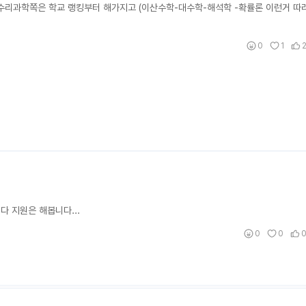
수리과학쪽은 학교 랭킹부터 해가지고 (이산수학-대수학-해석학 -확률론 이런거 따
0
1
 지원은 해봅니다...
0
0