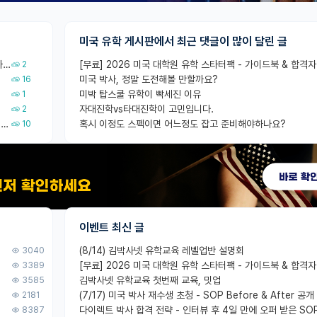
미국 유학 게시판에서 최근 댓글이 많이 달린 글
컨택이후 랩매니저, PhD학생들 소개 시켜주신거면 거의 컨펌에 가깝나요?
2
미국 박사, 정말 도전해볼 만할까요?
16
미박 탑스쿨 유학이 빡세진 이유
1
자대진학vs타대진학이 고민입니다.
2
Korea University 수학, 컴퓨터과학 이학사, UC Berkeley 산업공학 대학원 공학박사가 되는 것은 쉽지 않겠죠?
혹시 이정도 스펙이면 어느정도 잡고 준비해야하나요?
10
이벤트 최신 글
(8/14) 김박사넷 유학교육 레벨업반 설명회
3040
3389
김박사넷 유학교육 첫번째 교육, 밋업
3585
(7/17) 미국 박사 재수생 초청 - SOP Before & After 공개
2181
다이렉트 박사 합격 전략 - 인터뷰 후 4일 만에 오퍼 받은 SO
8387