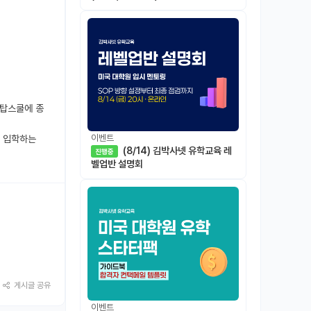
 탑스쿨에 종
이벤트
원에 입학하는
(8/14) 김박사넷 유학교육 레
진행중
벨업반 설명회
게시글 공유
이벤트