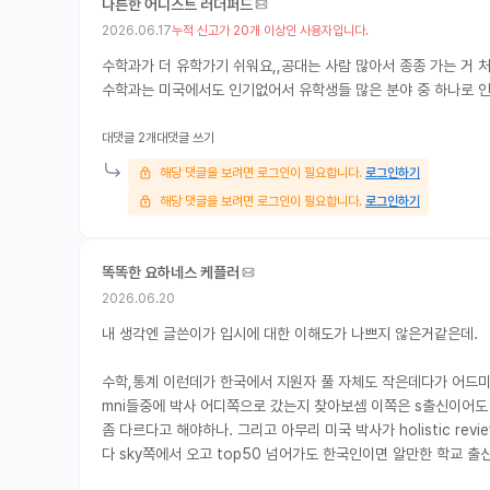
나른한 어니스트 러더퍼드
2026.06.17
누적 신고가 20개 이상인 사용자입니다.
수학과가 더 유학가기 쉬워요,,공대는 사람 많아서 종종 가는 거 
수학과는 미국에서도 인기없어서 유학생들 많은 분야 중 하나로 
대댓글 2개
대댓글 쓰기
해당 댓글을 보려면 로그인이 필요합니다.
로그인하기
해당 댓글을 보려면 로그인이 필요합니다.
로그인하기
똑똑한 요하네스 케플러
2026.06.20
내 생각엔 글쓴이가 입시에 대한 이해도가 나쁘지 않은거같은데.
수학,통계 이런데가 한국에서 지원자 풀 자체도 작은데다가 어드미션
mni들중에 박사 어디쪽으로 갔는지 찾아보셈 이쪽은 s출신이어도 t
좀 다르다고 해야하나. 그리고 아무리 미국 박사가 holistic r
다 sky쪽에서 오고 top50 넘어가도 한국인이면 알만한 학교 