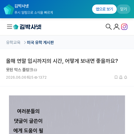
김박사넷
앱으로 보기
닫기
푸시 알림으로 소식을 빠르게
유학교육
미국 유학 게시판
대학원생 모집
올해 연말 입시까지의 시간, 어떻게 보내면 좋을까요?
국내대학원 정보
못된 막스 플랑크
연구실&오픈랩
2026.06.06
5
1372
커뮤니티
커리어
유학교육
유학교육 홈
수강 신청