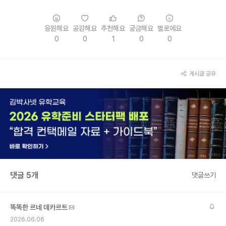
응원해요
공감해요
추천해요
궁금해요
별로에요
0
0
1
0
0
게시글 공유
댓글 5개
댓글쓰기
똑똑한 르네 데카르트
2026.06.06