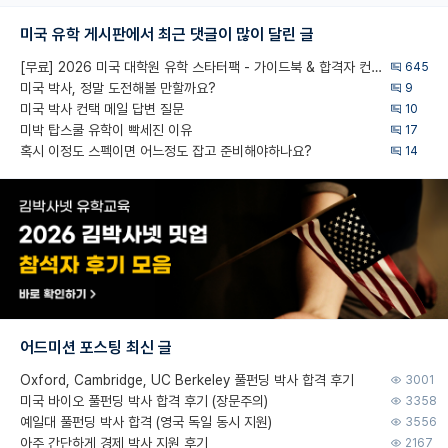
미국 유학 게시판에서 최근 댓글이 많이 달린 글
[무료] 2026 미국 대학원 유학 스타터팩 - 가이드북 & 합격자 컨택메일 템플릿
645
미국 박사, 정말 도전해볼 만할까요?
9
미국 박사 컨택 메일 답변 질문
10
미박 탑스쿨 유학이 빡세진 이유
17
혹시 이정도 스펙이면 어느정도 잡고 준비해야하나요?
14
어드미션 포스팅 최신 글
Oxford, Cambridge, UC Berkeley 풀펀딩 박사 합격 후기
3001
미국 바이오 풀펀딩 박사 합격 후기 (장문주의)
3358
예일대 풀펀딩 박사 합격 (영국 독일 동시 지원)
3556
아주 간단하게 경제 박사 지원 후기
2167