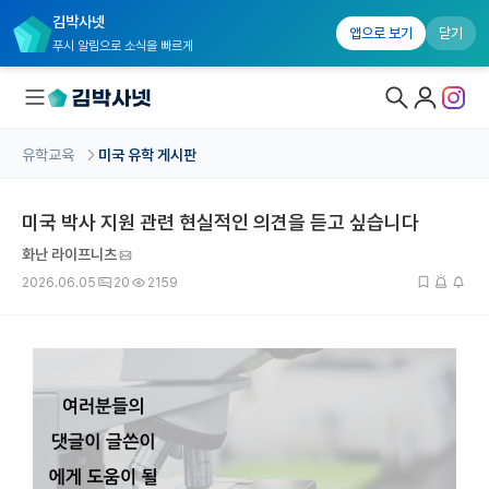
김박사넷
앱으로 보기
닫기
푸시 알림으로 소식을 빠르게
유학교육
미국 유학 게시판
대학원생 모집
미국 박사 지원 관련 현실적인 의견을 듣고 싶습니다
국내대학원 정보
화난 라이프니츠
연구실&오픈랩
2026.06.05
20
2159
커뮤니티
커리어
유학교육
유학교육 홈
수강 신청