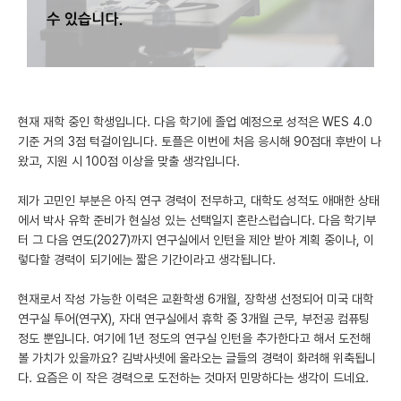
미국 유학 게시판
어드미션 포스팅
블로그
현재 재학 중인 학생입니다. 다음 학기에 졸업 예정으로 성적은 WES 4.0
기준 거의 3점 턱걸이입니다. 토플은 이번에 처음 응시해 90점대 후반이 나
이벤트
왔고, 지원 시 100점 이상을 맞출 생각입니다.
오픈카톡
제가 고민인 부분은 아직 연구 경력이 전무하고, 대학도 성적도 애매한 상태
이벤트
에서 박사 유학 준비가 현실성 있는 선택일지 혼란스럽습니다. 다음 학기부
터 그 다음 연도(2027)까지 연구실에서 인턴을 제안 받아 계획 중이나, 이
반도체 아카데미
렇다할 경력이 되기에는 짧은 기간이라고 생각됩니다.
재팬라운지 🌸
현재로서 작성 가능한 이력은 교환학생 6개월, 장학생 선정되어 미국 대학
연구실 투어(연구X), 자대 연구실에서 휴학 중 3개월 근무, 부전공 컴퓨팅
정도 뿐입니다. 여기에 1년 정도의 연구실 인턴을 추가한다고 해서 도전해
볼 가치가 있을까요? 김박사넷에 올라오는 글들의 경력이 화려해 위축됩니
다. 요즘은 이 작은 경력으로 도전하는 것마저 민망하다는 생각이 드네요.