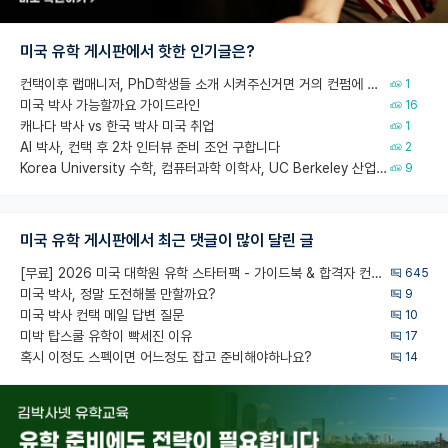
미국 유학 게시판에서 핫한 인기글은?
컨택이후 랩매니저, PhD학생들 소개 시켜주신거면 거의 컨펌에 가깝나요?
1
미국 박사 가능할까요 가이드라인
16
캐나다 박사 vs 한국 박사 미국 취업
1
AI 박사, 컨택 후 2차 인터뷰 준비 조언 구합니다
2
Korea University 수학, 컴퓨터과학 이학사, UC Berkeley 산업공학 대학원 공학박사가 되는 것은 쉽지 않겠죠?
9
미국 유학 게시판에서 최근 댓글이 많이 달린 글
[무료] 2026 미국 대학원 유학 스타터팩 - 가이드북 & 합격자 컨택메일 템플릿
645
미국 박사, 정말 도전해볼 만할까요?
9
미국 박사 컨택 메일 답변 질문
10
미박 탑스쿨 유학이 빡세진 이유
17
혹시 이정도 스펙이면 어느정도 잡고 준비해야하나요?
14