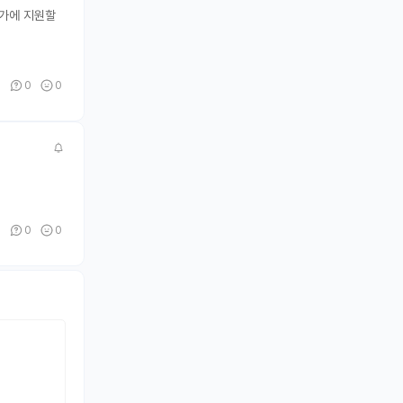
어딘가에 지원할
0
0
0
0
0
0