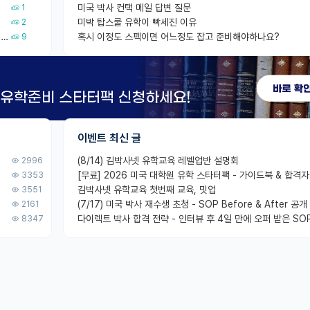
미국 박사 컨택 메일 답변 질문
1
미박 탑스쿨 유학이 빡세진 이유
2
Korea University 수학, 컴퓨터과학 이학사, UC Berkeley 산업공학 대학원 공학박사가 되는 것은 쉽지 않겠죠?
혹시 이정도 스펙이면 어느정도 잡고 준비해야하나요?
9
이벤트 최신 글
(8/14) 김박사넷 유학교육 레벨업반 설명회
2996
3353
김박사넷 유학교육 첫번째 교육, 밋업
3551
(7/17) 미국 박사 재수생 초청 - SOP Before & After 공개
2161
다이렉트 박사 합격 전략 - 인터뷰 후 4일 만에 오퍼 받은 SO
8347