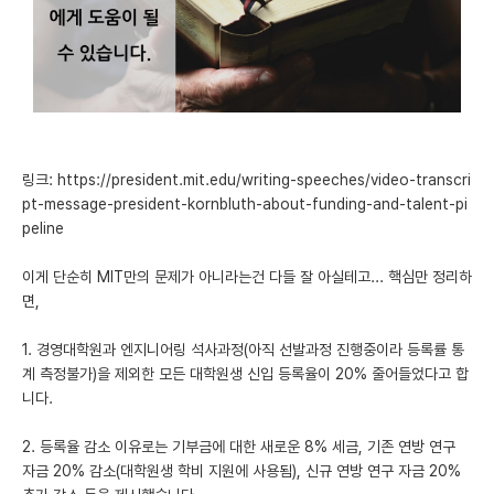
미국 유학 게시판
어드미션 포스팅
블로그
이벤트
링크: https://president.mit.edu/writing-speeches/video-transcri
pt-message-president-kornbluth-about-funding-and-talent-pi
오픈카톡
peline
이벤트
이게 단순히 MIT만의 문제가 아니라는건 다들 잘 아실테고... 핵심만 정리하
면,
반도체 아카데미
1. 경영대학원과 엔지니어링 석사과정(아직 선발과정 진행중이라 등록률 통
재팬라운지 🌸
계 측정불가)을 제외한 모든 대학원생 신입 등록율이 20% 줄어들었다고 합
니다.
2. 등록율 감소 이유로는 기부금에 대한 새로운 8% 세금, 기존 연방 연구
자금 20% 감소(대학원생 학비 지원에 사용됨), 신규 연방 연구 자금 20%