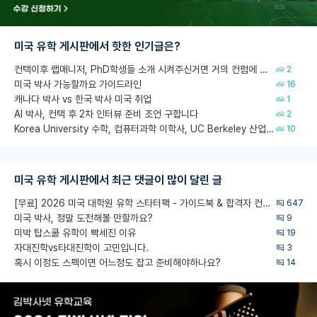
미국 유학 게시판에서 핫한 인기글은?
컨택이후 랩매니저, PhD학생들 소개 시켜주신거면 거의 컨펌에 가깝나요?
2
미국 박사 가능할까요 가이드라인
16
캐나다 박사 vs 한국 박사 미국 취업
1
AI 박사, 컨택 후 2차 인터뷰 준비 조언 구합니다
2
Korea University 수학, 컴퓨터과학 이학사, UC Berkeley 산업공학 대학원 공학박사가 되는 것은 쉽지 않겠죠?
10
미국 유학 게시판에서 최근 댓글이 많이 달린 글
[무료] 2026 미국 대학원 유학 스타터팩 - 가이드북 & 합격자 컨택메일 템플릿
647
미국 박사, 정말 도전해볼 만할까요?
9
미박 탑스쿨 유학이 빡세진 이유
19
자대진학vs타대진학이 고민입니다.
3
혹시 이정도 스펙이면 어느정도 잡고 준비해야하나요?
14