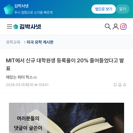
김박사넷
앱으로 보기
닫기
푸시 알림으로 소식을 빠르게
유학교육
미국 유학 게시판
대학원생 모집
MIT에서 신규 대학원생 등록율이 20% 줄어들었다고 발
국내대학원 정보
표
연구실&오픈랩
재밌는 피터 힉스
커뮤니티
2026.05.15
10
10941
커리어
유학교육
유학교육 홈
수강 신청