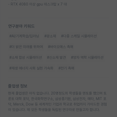
- RTX 4080 이상 gpu 데스크탑 x 7 대
연구분야 키워드
#AI/기계학습/딥러닝
#광소재
#다중 스케일 시뮬레이션
#더 밝은 미래를 위하여
#바이오매스 촉매
#소재 합성 시뮬레이션
#신소재 발견
#양자 역학 시뮬레이션
#재생 에너지 사회 실현 가속화
#전기 촉매
졸업생 정보
현재 졸업생은 아직 없습니다. 20명정도의 학생들을 멘토를 했으며 토
론토 대학 포닥, 한국화학연구소, 삼성종기원, 삼성전자, 메타, MIT 포
닥, Merck, Dow 등 세계적인 기업과 학교로 취업까지 가이드한 경험
이 있습니다. 제 모든 학생들을 독립된 연구자로 만들고자 합니다.