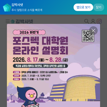
김박사넷
앱으로 보기
닫기
푸시 알림으로 소식을 빠르게
대학원생 모집
국내대학원 정보
연구실&오픈랩
연구실&오픈랩 홈
오픈랩 전체보기
구근호
조교수
PI 회원 신청
한국에너지공과대학교 에너지공학부
커뮤니티
ggu@kentech.ac.kr
https://geunho.kentech.ac.kr
커리어