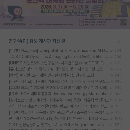
연구실(PI) 홍보 게시판 최신 글
[한양대학교(서울)] Computational Photonics and AI Design Lab 대학원생 모집
204
DGIST Cell Dynamics & Imaging Lab 응용물리, 광물리, 양자, 생물물리 대학원생 모집 [삼성과제, 전문연TO]
239
[UNIST 지능로보틱스연구실] 박사후연구원 (InnoCORE Fellow) 모집 공고
291
[유니스트] 양자 기체 연구실 대학원생 및 박사후연구원 모집
226
[켄텍] AI기반 소재 개발 연구실 대학원생, 연구원 모집
341
[성균관대학교] 나노과학기술학과 에너지 소재 및 소자 연구실 대학원생 모집
390
[고려대학교] 전기화학 연구실 대학원생 모집(2027 전기 입학)
640
[POSTECH 배터리공학과] Innovative Energy Materials Lab 대학원생 모집 (특성화대학원)
800
[싱가포르 난양공과대학교] 배주열 교수; 응용미세유체 랩; PhD/Postdoc/Visiting 모집
1132
인하대학교 제조혁신전문대학원 반도체패키징 석사과정 대학원생 모집
818
[부산대학교 에너지융합기술연구소] 첨단제조융합 인재육성지원 박사후연구원 채용 (이진홍 교수님 연구실)
656
한국과학기술연구원 (KIST), 청정에너지 연구센터, Electrochemical Materials and Devices (Emd) Lab에서 학생을 모집합니다. (연,고대)
1082
GIST 신경생물지능 연구실 | AI × BCI × Engineering × Neuroscience 이노코어 Post-doc 모집
871