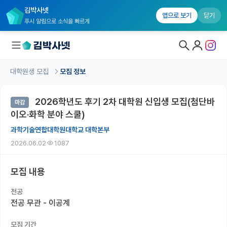
김박사넷
앱으로 보기
닫기
푸시 알림으로 소식을 빠르게
대학원생 모집
모집 정보
대학원생 모집
2026학년도 후기 2차 대학원 신입생 모집(첨단바
마감
대학원생 모집 홈
이오·화학 분야 스쿨)
기관별 모집 정보
과학기술연합대학원대학교 대학본부
2026.06.02
1087
연구실별 모집 정보
전공별 모집 정보
모집 내용
지역별 모집 정보
전공
전공 무관 - 이공계
국내대학원 정보
모집 기간
연구실&오픈랩