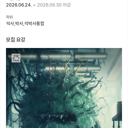
2026.06.24.
~
2026.06.30 마감
커뮤니티
학위
커리어
석사,박사,석박사통합
유학교육
모집 요강
이벤트
반도체 아카데미
재팬라운지 🌸