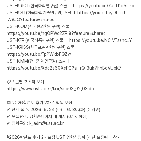
UST-KRICT(한국화학연구원) 스쿨  l  https://youtu.be/YutTl1c5ePo

UST-KIST(한국과학기술연구원) 스쿨  l  https://youtu.be/DfTcJ-
jW8JQ?feature=shared

UST-KIOM(한국한의학연구원) 스쿨  l  
https://youtu.be/hgQPWq2ZRl8?feature=shared

UST-KFRI(한국식품연구원) 스쿨  l  https://youtu.be/NC_VTssncLY

UST-KRISS(한국표준과학연구원) 스쿨  l  
https://youtu.be/FpPWidxFQZw

UST-KIMM(한국기계연구원) 스쿨  l  
https://youtu.be/Xdd2a6GXeFQ?si=rQ-3ub7hnBqVUpK7

📋스쿨별 포스터 보기

https://www.ust.ac.kr/kor/sub03_02_03.do

📅 2026학년도 후기 2차 신입생 모집

✔ 원서 접수: 2026. 6. 24.(수) ~ 6. 30.(화) (온라인) 

✔ 모집요강: 입학홈페이지 내 게시 (6.17. 예정)

✔ 입학문의: k_adm@ust.ac.kr

🎙️2026학년도 후기 2차모집 UST 입학설명회 (하단 모집링크 참고) 
