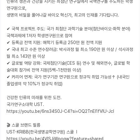
인류의 생존과 건강을 지키는 최첨단 연구실에서 국책연구를 주도하는 학생
연구원으로, 

생명의 비밀을 풀어나갈 바이오 혁신가, 최고의 인재를 기다립니다.

✔ 국책 프로젝트 주도: 국가 최첨단 과학기술 분야(첨단바이오‧화학 분야) 
국책과제에 1저자 학생연구원으로 참여

✔ 등록금 전액 지원: 매학기 등록금 250만 원 전액 지원

✔ 국내 최고 수준 연수장려금: 박사과정 월 최소 190만 원 이상 / 석사과정 
월 최소 143만 원 이상

✔ 글로벌 역량 강화: 국제첨단기술(CES 등) 연수 및 해외연수, 글로벌 학
술대회 참가비 전액 지원(5백~1천만원 이상)

✔ 커리어 연계: 국가 연구기관 연구원으로 정규직 취업 가능성↑ (내국인 
졸업생의 약 10%가 정규직 취업)

건강한 인류의 미래를 위한 도전. 

국가연구소대학 UST. 

https://youtu.be/6ns34S0J-C4?si=OQ2TnEI1fVIU-JcI

🎬 스쿨 브랜드 필름

UST-KRIBB(한국생명공학연구원) 스쿨  l  
https://youtu.be/4VlSJiWpogw?feature=shared
