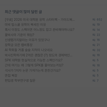
최근 댓글이 많이 달린 글
[무료] 2026 미국 대학원 유학 스타터팩 - 가이드북 & 합격자 컨택메일 템플릿
652
미박 탑스쿨 유학이 빡세진 이유
19
혹시 이정도 스펙이면 어느정도 잡고 준비해야하나요?
14
물박사의 기준이 뭐임?
22
신생랩가지말라는 이유가 있었구나
16
장학금 모은 랩비통장
21
AI 학회들 거품 슬슬 지적이 나오네요
32
박사진학하기에 2억은 괜찮은 (?) 정도의 경제력인가요
16
SPK 대학원 현실적으로 가능한 스펙인가요?
5
근데 여기는 왜 그렇게 SPK를 물어보는거임?
16
석사가 1저자 논문 가져가는게 흔한건가요?
5
면접 복장
5
편입생 학부연구생 질문
7