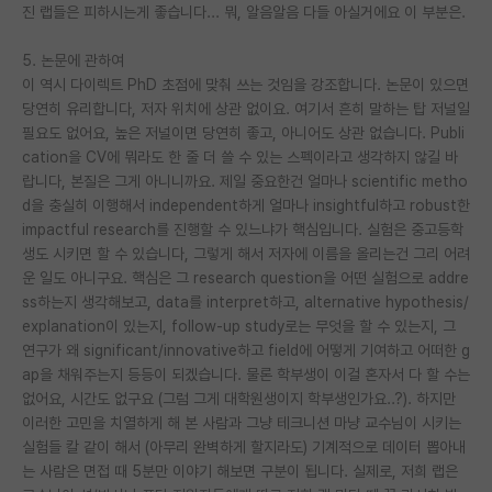
진 랩들은 피하시는게 좋습니다... 뭐, 알음알음 다들 아실거에요 이 부분은.
5. 논문에 관하여
이 역시 다이렉트 PhD 초점에 맞춰 쓰는 것임을 강조합니다. 논문이 있으면
당연히 유리합니다, 저자 위치에 상관 없이요. 여기서 흔히 말하는 탑 저널일
필요도 없어요, 높은 저널이면 당연히 좋고, 아니어도 상관 없습니다. Publi
cation을 CV에 뭐라도 한 줄 더 쓸 수 있는 스펙이라고 생각하지 않길 바
랍니다, 본질은 그게 아니니까요. 제일 중요한건 얼마나 scientific metho
d을 충실히 이행해서 independent하게 얼마나 insightful하고 robust한
impactful research를 진행할 수 있느냐가 핵심입니다. 실험은 중고등학
생도 시키면 할 수 있습니다, 그렇게 해서 저자에 이름을 올리는건 그리 어려
운 일도 아니구요. 핵심은 그 research question을 어떤 실험으로 addre
ss하는지 생각해보고, data를 interpret하고, alternative hypothesis/
explanation이 있는지, follow-up study로는 무엇을 할 수 있는지, 그
연구가 왜 significant/innovative하고 field에 어떻게 기여하고 어떠한 g
ap을 채워주는지 등등이 되겠습니다. 물론 학부생이 이걸 혼자서 다 할 수는
없어요, 시간도 없구요 (그럼 그게 대학원생이지 학부생인가요..?). 하지만
이러한 고민을 치열하게 해 본 사람과 그냥 테크니션 마냥 교수님이 시키는
실험들 칼 같이 해서 (아무리 완벽하게 할지라도) 기계적으로 데이터 뽑아내
는 사람은 면접 때 5분만 이야기 해보면 구분이 됩니다. 실제로, 저희 랩은