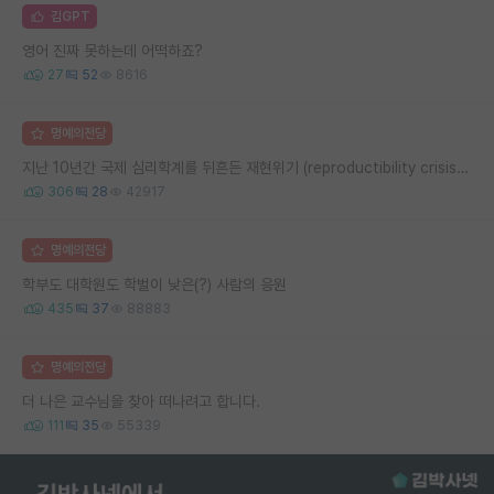
김GPT
영어 진짜 못하는데 어떡하죠?
27
52
8616
명예의전당
지난 10년간 국제 심리학계를 뒤흔든 재현위기 (reproductibility crisis) 요약 (1편)
306
28
42917
명예의전당
학부도 대학원도 학벌이 낮은(?) 사람의 응원
435
37
88883
명예의전당
더 나은 교수님을 찾아 떠나려고 합니다.
111
35
55339