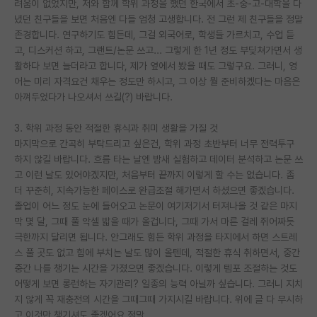
려움이 없었지만, 저와 함께 학위 과정을 했던 한국에서 초-중-고-대학을 다
녔던 친구들을 보면 처음엔 다들 엄청 고생합니다. 전 그런 제 친구들을 정말
존경합니다. 연구하기도 힘든데, 그걸 외국어로, 학생들 가르치고, 수업 듣
고, 디스커션 하고, 그랜트/논문 쓰고... 그렇게 한 1년 정도 부딪쳐가면서 생
활하다 보면 늘더라고 합니다, 제가 옆에서 봤을 때도 그렇구요. 그러니, 영
어는 미리 자격요건 채우는 정도만 하시고, 그 이상 뭘 준비하겠다는 마음은
아껴두었다가 나오셔서 쓰길(?) 바랍니다.
3. 학위 과정 동안 적절한 휴식과 취미 생활을 가질 것
마지막으로 간곡히 부탁드리고 싶은건, 학위 과정 초반부터 너무 전력투구
하지 않길 바랍니다. 흐름 타는 날엔 밤새 실험하고 데이터 분석하고 논문 쓰
고 이런 날도 있어야겠지만, 처음부터 끝까지 이렇게 할 수는 없습니다. 좀
더 꾸준히, 지속가능한 페이스로 완급조절 해가면서 하셨으면 좋겠습니다.
졸업이 어느 정도 눈에 들어오고 논문이 여기저기서 터져나올 것 같은 마지
막 몇 달, 그때 풀 악셀 밟을 때가 올겁니다, 그때 가서 마른 걸레 쥐어짜듯
극한까지 달리면 됩니다. 안그래도 힘든 학위 과정을 타지에서 하면 스트레
스 풀 곳도 없고 힘에 부치는 날도 많이 올텐데, 적절한 휴식 취하면서, 중간
중간 나를 챙기는 시간을 가졌으면 좋겠습니다. 이렇게 템포 조절하는 것도
어떻게 보면 롱런하는 자기관리? 일종의 능력 아닐까 싶습니다. 그러니 지치
지 않게 꼭 재충전의 시간을 그때그때 가지시길 바랍니다. 위에 글 다 무시하
고 이것만 챙기셔도 좋겠어요 정말.