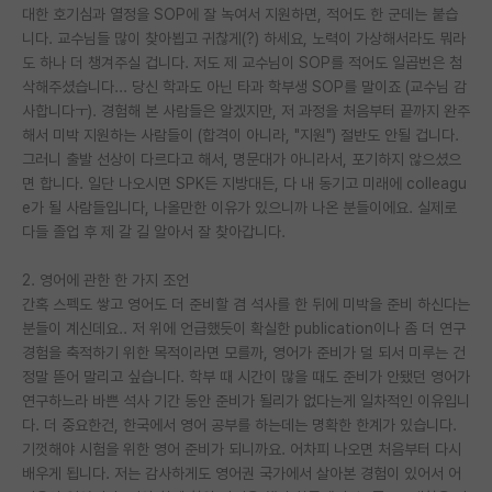
대한 호기심과 열정을 SOP에 잘 녹여서 지원하면, 적어도 한 군데는 붙습
재팬라운지 🌸
니다. 교수님들 많이 찾아뵙고 귀찮게(?) 하세요, 노력이 가상해서라도 뭐라
도 하나 더 챙겨주실 겁니다. 저도 제 교수님이 SOP를 적어도 일곱번은 첨
삭해주셨습니다... 당신 학과도 아닌 타과 학부생 SOP를 말이죠 (교수님 감
사합니다ㅜ). 경험해 본 사람들은 알겠지만, 저 과정을 처음부터 끝까지 완주
해서 미박 지원하는 사람들이 (합격이 아니라, "지원") 절반도 안될 겁니다.
그러니 출발 선상이 다르다고 해서, 명문대가 아니라서, 포기하지 않으셨으
면 합니다. 일단 나오시면 SPK든 지방대든, 다 내 동기고 미래에 colleagu
e가 될 사람들입니다, 나올만한 이유가 있으니까 나온 분들이에요. 실제로
다들 졸업 후 제 갈 길 알아서 잘 찾아갑니다.
2. 영어에 관한 한 가지 조언
간혹 스펙도 쌓고 영어도 더 준비할 겸 석사를 한 뒤에 미박을 준비 하신다는
분들이 계신데요.. 저 위에 언급했듯이 확실한 publication이나 좀 더 연구
경험을 축적하기 위한 목적이라면 모를까, 영어가 준비가 덜 되서 미루는 건
정말 뜯어 말리고 싶습니다. 학부 때 시간이 많을 때도 준비가 안됐던 영어가
연구하느라 바쁜 석사 기간 동안 준비가 될리가 없다는게 일차적인 이유입니
다. 더 중요한건, 한국에서 영어 공부를 하는데는 명확한 한계가 있습니다.
기껏해야 시험을 위한 영어 준비가 되니까요. 어차피 나오면 처음부터 다시
배우게 됩니다. 저는 감사하게도 영어권 국가에서 살아본 경험이 있어서 어