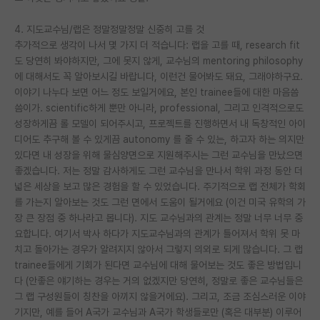
4. 지도교수님/랩은 정말정말정말 신중히 고를 것
추가적으로 생각이 나서 몇 가지 더 적습니다: 랩을 고를 때, research fit
도 당연히 봐야하지만, 그에 못지 않게, 교수님의 mentoring philosophy
에 대해서도 꼭 알아보시길 바랍니다, 이런건 물어봐도 돼요, 그래야하구요.
이야기 나누다 보면 어느 정도 보일거에요, 본인 trainee들에 대한 마음씀
씀이가. scientific하게 뿐만 아니라, professional, 그리고 인격적으로도
성장하게끔 롤 모델이 되어주시고, 프로젝트를 진행하면서 내 독창적인 아이
디어도 추구해 볼 수 있게끔 autonomy 를 줄 수 있는, 하고자 하는 의지만
있다면 내 성장을 위해 물심양면으로 지원해주시는 그런 교수님을 만났으면
좋겠습니다. 저는 정말 감사하게도 그런 교수님을 만나서 학위 과정 동안 더
넓은 세상을 보고 많은 경험을 할 수 있었습니다. 주기적으로 랩 전체가 학회
를 가는지 알아보는 것도 그런 면에서 도움이 될거에요 (이건 미국 유학의 가
장 큰 장점 중 하나라고 봅니다). 지도 교수님과의 관계는 정말 너무 너무 중
요합니다. 여기서 박사 하다가 지도교수님과의 관계가 틀어져서 학위 못 마
치고 돌아가는 경우가 알려지지 않아서 그렇지 의외로 되게 많습니다. 그 랩
trainee들에게 기회가 된다면 교수님에 대해 물어보는 것도 좋은 방법입니
다 (안좋은 얘기하는 경우는 거의 없겠지만 당연히, 정말로 좋은 교수님들은
그 랩 구성원들이 칭찬을 아끼지 않을거에요). 그리고, 조금 조심스러운 이야
기지만, 예를 들어 A국가 교수님과 A국가 학생들로만 (혹은 대부분) 이루어