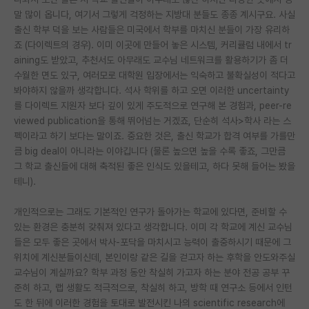
말 많이 옵니다, 여기서 그렇게 걱정하는 지방대 분들도 종종 계시구요. 사실
PI 전용 게시판
출신 학부 덕을 보는 사람들은 미국에서 학부를 마치신 분들이 가장 유리하
죠 (다이렉트의 경우). 이미 이곳에 만들어 놓은 시스템, 커리큘럼 내에서 tr
인문사회 계열 게시판
aining도 받았고, 추천서도 아무래도 교수님 네트워크를 활용하기가 좀 더
수월한 면도 있구, 여러모로 대학원 입장에서는 익숙하고 불확실성이 적다고
특수/전문대학원 게시판
봐야하지 않을까 생각합니다. 석사 학위를 하고 오면 이러한 uncertainty
반도체/AI 게시판
를 다이렉트 지원자 보다 깊이 있게 주도적으로 연구해 본 경험과, peer-re
viewed publication을 통해 뛰어넘는 거겠죠, 단순히 석사>학사 라는 스
장학금/장학생 게시판
펙이라고 하기 보다는 말이죠. 중요한 것은, 출신 학교가 합격 여부를 가를만
큼 big deal이 아니라는 이야깁니다 (물론 높으면 높을 수록 좋죠, 그만큼
학술 정보 게시판
그 학교 출신들에 대해 축적된 좋은 인식도 있을테고, 하다 못해 들어는 봤을
테니).
홍보 게시판
개인적으로는 그래도 기본적인 연구가 돌아가는 학교에 있다면, 준비할 수
커리어
있는 환경은 충분히 갖춰져 있다고 생각합니다. 이미 각 학교에 계신 교수님
유학교육
들은 모두 좋은 곳에서 박사-포닥을 마치시고 능력이 출중하시기 때문에 그
위치에 계신분들이신데, 본인이랑 같은 길을 걷고자 하는 후학을 안도와주실
이벤트
교수님이 계실까요? 학부 과정 동안 착실히 가고자 하는 분야 전공 공부 꾸
준히 하고, 랩 생활도 적극적으로, 착실히 하고, 방학 때 연구소 등에서 인턴
반도체 아카데미
도 한 뒤에 이러한 경험을 토대로 발전시킨 나의 scientific research에