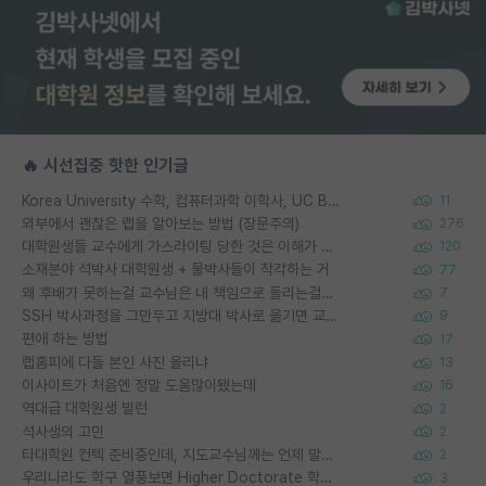
🔥 시선집중 핫한 인기글
Korea University 수학, 컴퓨터과학 이학사, UC Berkeley 산업공학 대학원 공학박사가 되는 것은 쉽지 않겠죠?
11
외부에서 괜찮은 랩을 알아보는 방법 (장문주의)
276
대학원생들 교수에게 가스라이팅 당한 것은 이해가 갑니다. 안타깝네요.
120
소재분야 석박사 대학원생 + 물박사들이 착각하는 거
77
왜 후배가 못하는걸 교수님은 내 책임으로 돌리는걸까요?
7
SSH 박사과정을 그만두고 지방대 박사로 옮기면 교수의 꿈은 끝일까요?
9
편애 하는 방법
17
랩홈피에 다들 본인 사진 올리냐
13
이사이트가 처음엔 정말 도움많이됐는데
16
역대급 대학원생 빌런
2
석사생의 고민
2
타대학원 컨텍 준비중인데, 지도교수님께는 언제 말씀드려야 할까요?
2
우리나라도 학구 열풍보면 Higher Doctorate 학위가 필요하다고 봅니다.
3