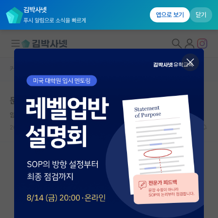
김박사넷
앱으로 보기
닫기
푸시 알림으로 소식을 빠르게
커뮤니티 홈
미국 유학 게시판
대학원생 모집
문과생의 미국 이공계 박사 후기 (장문 주의)
국내대학원 정보
얌전한 공자
연구실&오픈랩
2026.05.08
3
4791
커뮤니티
커뮤니티 홈
전체글보기
베스트 게시판
IF 명예의전당