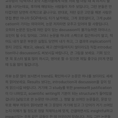
교수님이 석/박사나 포닥 지원자들에게 따로 저희 랩 미팅 때 꼭 리서치 발
표를 시키는데요, 후자에 해당되는 사람들이 자주 보입니다, 그런 분들은 안
타깝지만 당연히 리젝으로 끝나구요. 반대로, 저런 깊은 고민을 해본 사람은
면접 뿐만 아니라 SOP에서도 티가 날거에요, 그게 포텐셜이고, 그게 publi
cation이 가지는 의미이며, 논문 저자라면 갖추고 있어야 할 사항입니다.
오히려 논문은 있는데 저런 깊이 있는 discussion이 불가능하면 마이너스
요인이 될 수도 있어요. 그러니 논문을 하나의 스펙으로 접근하시지 말고, 적
어도 내가 맡은 부분은 실험도 당연히 내가 하고, 그 결과의 implication이
뭔지 고민도 해보고, idea도 짜고 (받아들여지지 않더라도!) 직접 introduc
tion이나 discussion도 써보시길 바랍니다, 큰 그림을 보세요. 기회 있으
면 꼭 포스터 발표 많이 하시고, 영어로 할 수 있으면 제일 좋구요 (이게 면접
때 도움 많이 될겁니다).
리뷰 논문 많이 보시면서 trend도 확인하시구 논문은 하나를 보더라도 세세
히 읽어보세요. Results 보다는, introduction과 discussion을 깊이 있
게 읽으시길 바랍니다. 거기에 그 study를 위한 premise와 justification
이 다 나와있고, scientific writing의 기본이 되는 structure가 들어있을
겁니다 (날림으로 쓴 논문만 아니라면…). 정말 잘 쓰여진 논문들은, 문장 단
위로 해부 하듯이 읽어보면 왜 그 문장이 거기에 있고 그 단어가 거기 쓰여있
는지 이해가 될 정도로 정말 적재적소에 맞게, 간결하면서도 insightful하고
impact있는 주옥 같은 글들이 한 데 어우러져 있습니다. 저도 그런 논문들