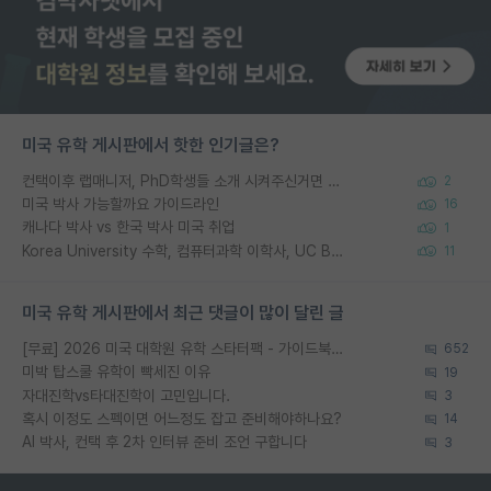
미국 유학 게시판에서 핫한 인기글은?
컨택이후 랩매니저, PhD학생들 소개 시켜주신거면 거의 컨펌에 가깝나요?
2
미국 박사 가능할까요 가이드라인
16
캐나다 박사 vs 한국 박사 미국 취업
1
Korea University 수학, 컴퓨터과학 이학사, UC Berkeley 산업공학 대학원 공학박사가 되는 것은 쉽지 않겠죠?
11
미국 유학 게시판에서 최근 댓글이 많이 달린 글
[무료] 2026 미국 대학원 유학 스타터팩 - 가이드북 & 합격자 컨택메일 템플릿
652
미박 탑스쿨 유학이 빡세진 이유
19
자대진학vs타대진학이 고민입니다.
3
혹시 이정도 스펙이면 어느정도 잡고 준비해야하나요?
14
AI 박사, 컨택 후 2차 인터뷰 준비 조언 구합니다
3