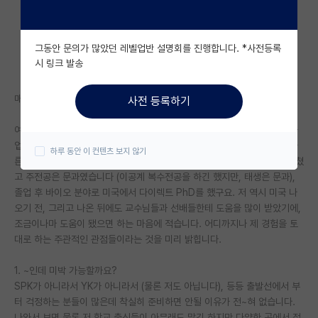
자유 게시판(아무개랩)
그동안 문의가 많았던 레벨업반 설명회를 진행합니다. *사전등록
미국 유학 게시판
시 링크 발송
미국 대학원 합격 후기 게시판
매번 읽기만 하다가 처음 글을 쓰게 되네요.
사전 등록하기
대학원생 모집 게시판
여기 이미 훌륭하신 교수님들과 선배 박사님들이 많이 계시지만, 최근에 졸
대학원 합격 후기 게시판
업한 박사생 입장에서 김박사넷에 종종 올라오는 질문에 관한 제 견해와 다
하루 동안 이 컨텐츠 보지 않기
른 몇 가지 사항에 대한 생각을 공유하고자 합니다. 전 한국에서 학부를 마쳤
연구실(PI) 홍보 게시판
고 주전공은 문과였습니다 (이공계 복수전공을 하긴 했지만, 태생은 문과),
졸업 후 바이오 분야로 미국에서 다이렉트 PhD를 했구요. 저 역시 미국 나
석박사 채용 정보 게시판
오기 전, 그리고 나온 뒤에도 교수님들과 선배들한테 도움을 많이 받았기에,
조금이나마 도움이 됐으면 하는 마음에 적습니다. 어디까지나 제 경험을 토
임용 정보 게시판
대로 하는 주관적인 관점들이라는 것을 미리 밝힙니다.
학부 인턴 게시판
1. ~인데 미박 가능할까요?
취업 게시판
SPK가 아니라서 YK가 아니라서 (물론 저도 아닙니다), 등등 출발선에서 부
터 걱정하는 분들이 많은데 착실히 준비하면 안될 이유가 전~혀 없습니다.
임용 후기 게시판
나와서 보면 물론 저 학교 출신들이 아무래도 많긴 하지만 다양한 곳에서 정