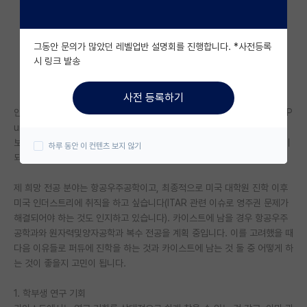
자유 게시판(아무개랩)
그동안 문의가 많았던 레벨업반 설명회를 진행합니다. *사전등록
미국 유학 게시판
시 링크 발송
미국 대학원 합격 후기 게시판
사전 등록하기
대학원생 모집 게시판
안녕하세요, 저는 올해 카이스트에 입학하여 재학 중인 학부 1학년입니다. P
urdue college of engineering에 뒤늦게 합격하게 되었는데, 게시판을
대학원 합격 후기 게시판
보니 학부 관련 질문은 잘 올라오지 않는 것 같지만 개인적으로 고민이 많이
하루 동안 이 컨텐츠 보지 않기
되어 글을 작성하게 되었습니다.
연구실(PI) 홍보 게시판
제 희망 전공 분야는 항공우주공학이고, 최종적으로 미국 대학원 진학 이후
석박사 채용 정보 게시판
미국 인더스트리에 취직을 하고 싶습니다(ITAR 관련 이슈로 영주권 문제가
해결되어야 하는 것도 인지하고 있습니다). 카이스트에 남을 경우 항공우주
임용 정보 게시판
공학과와 원자력및양자공학과 복수 전공을 계획 중입니다. 이를 고려했을 때
학부 인턴 게시판
다음 이유들로 퍼듀에 진학을 하는 것과 카이스트에 남는 것 둘 중 어떻게 하
는 것이 좋을지 고민이 됩니다.
취업 게시판
1. 학부생 연구 기회
임용 후기 게시판