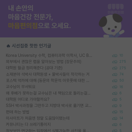
🔥 시선집중 핫한 인기글
Korea University 수학, 컴퓨터과학 이학사, UC Berkeley 산업공학 대학원 공학박사가 되는 것은 쉽지 않겠죠?
10
외부에서 괜찮은 랩을 알아보는 방법 (장문주의)
275
대학원 월급 정리해준다 (공대 기준)
275
소재분야 석박사 대학원생 + 물박사들이 착각하는 거
74
포스텍 억까에 대해 (동문의 학문적 아웃풋에 대한 반박)
50
교수님이 무서워요
16
왜 후배가 못하는걸 교수님은 내 책임으로 돌리는걸까요?
6
대학원 어디로 가야할까요?
5
SSH 박사과정을 그만두고 지방대 박사로 옮기면 교수의 꿈은 끝일까요?
9
편애 하는 방법
15
이사이트가 처음엔 정말 도움많이됐는데
14
커뮤니티는 다 쓰레기통이지
6
정보보안 연구하는 입장에선 식별가능한 사진을 올리는건 비추이긴함
5