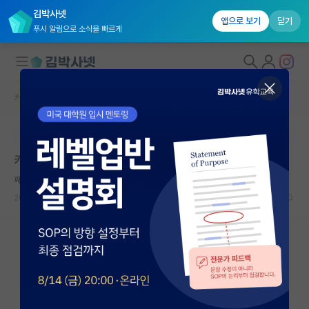
김박사넷
앱으로 보기
닫기
푸시 알림으로 소식을 빠르게
커뮤니티 홈
미국 유학 게시판
대학원생 모집
본문이 수정되지 않는 박제글입니다.
국내대학원 정보
카이스트 vs Purdue 항공우주공학 학부
연구실&오픈랩
쩨쩨한 레프 톨스토이
커뮤니티
2026.05.05
14
4908
커뮤니티 홈
전체글보기
베스트 게시판
IF 명예의전당