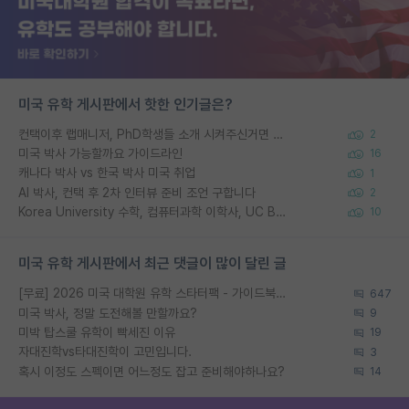
미국 유학 게시판에서 핫한 인기글은?
컨택이후 랩매니저, PhD학생들 소개 시켜주신거면 거의 컨펌에 가깝나요?
2
미국 박사 가능할까요 가이드라인
16
캐나다 박사 vs 한국 박사 미국 취업
1
AI 박사, 컨택 후 2차 인터뷰 준비 조언 구합니다
2
Korea University 수학, 컴퓨터과학 이학사, UC Berkeley 산업공학 대학원 공학박사가 되는 것은 쉽지 않겠죠?
10
미국 유학 게시판에서 최근 댓글이 많이 달린 글
[무료] 2026 미국 대학원 유학 스타터팩 - 가이드북 & 합격자 컨택메일 템플릿
647
미국 박사, 정말 도전해볼 만할까요?
9
미박 탑스쿨 유학이 빡세진 이유
19
자대진학vs타대진학이 고민입니다.
3
혹시 이정도 스펙이면 어느정도 잡고 준비해야하나요?
14