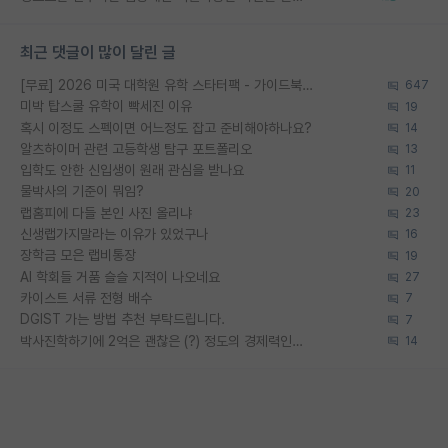
최근 댓글이 많이 달린 글
[무료] 2026 미국 대학원 유학 스타터팩 - 가이드북 & 합격자 컨택메일 템플릿
647
미박 탑스쿨 유학이 빡세진 이유
19
혹시 이정도 스펙이면 어느정도 잡고 준비해야하나요?
14
알츠하이머 관련 고등학생 탐구 포트폴리오
13
입학도 안한 신입생이 원래 관심을 받나요
11
물박사의 기준이 뭐임?
20
랩홈피에 다들 본인 사진 올리냐
23
신생랩가지말라는 이유가 있었구나
16
장학금 모은 랩비통장
19
AI 학회들 거품 슬슬 지적이 나오네요
27
카이스트 서류 전형 배수
7
DGIST 가는 방법 추천 부탁드립니다.
7
박사진학하기에 2억은 괜찮은 (?) 정도의 경제력인가요
14