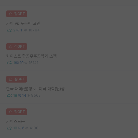
김GPT
카이 vs 포스텍 고민
2
11
10784
김GPT
카이스트 항공우주공학과 스펙
1
10
15141
김GPT
한국 대학(원)생 vs 미국 대학(원)생
18
14
9562
김GPT
카이스트는
18
6
4100