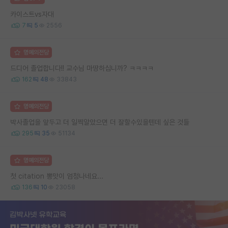
카이스트vs자대
7
5
2556
명예의전당
드디어 졸업합니다!! 교수님 마땅하십니까? ㅋㅋㅋㅋ
162
48
33843
명예의전당
박사졸업을 앞두고 더 일찍알았으면 더 잘할수있을텐데 싶은 것들
295
35
51134
명예의전당
첫 citation 뽕맛이 엄청나네요...
136
10
23058