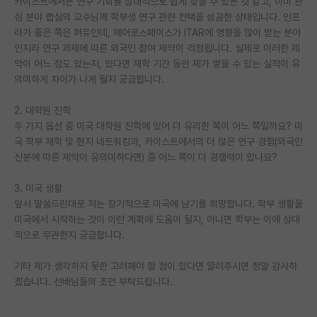
카이스트에서는 연구 기회를 상대적으로 쉽게 찾을 수 있는 것 같고, 이미 관
심 분야 랩실의 교수님께 학부생 연구 관련 컨택을 성공한 상태입니다. 인프
PI 전용 게시판
라가 좋은 쪽은 퍼듀인데, 에어로스페이스가 ITAR에 영향을 많이 받는 분야
인지라 연구 과제에 따른 외국인 참여 제약이 걱정됩니다. 실제로 이러한 제
인문사회 계열 게시판
약이 어느 정도 있는지, 있다면 재학 기간 동안 제가 쌓을 수 있는 실적이 유
특수/전문대학원 게시판
의미하게 차이가 나게 될지 궁금합니다.
반도체/AI 게시판
2. 대학원 진학
두 가지 옵션 중 미국 대학원 진학에 있어 더 유리한 쪽이 어느 쪽일까요? 미
장학금/장학생 게시판
국 학부 재학 및 현지 네트워킹과, 카이스트에서의 더 많은 연구 경험(외국인
신분에 따른 제약이 유의미하다면) 중 어느 쪽이 더 경쟁력이 있나요?
학술 정보 게시판
3. 미국 생활
홍보 게시판
앞서 말씀드린대로 저는 장기적으로 미국에 남기를 희망합니다. 학부 생활을
미국에서 시작하는 것이 이런 계획에 도움이 될지, 아니면 학부는 이에 상대
커리어
적으로 무관한지 궁금합니다.
유학교육
기타 제가 생각하지 못한 고려해야 할 점이 있다면 알려주시면 정말 감사하
이벤트
겠습니다. 선배님들의 조언 부탁드립니다.
반도체 아카데미