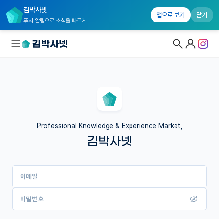
김박사넷
앱으로 보기
닫기
푸시 알림으로 소식을 빠르게
대학원생 모집
국내대학원 정보
연구실&오픈랩
Professional Knowledge & Experience Market,
김박사넷
커뮤니티
커리어
이메일
유학교육
이벤트
비밀번호
반도체 아카데미