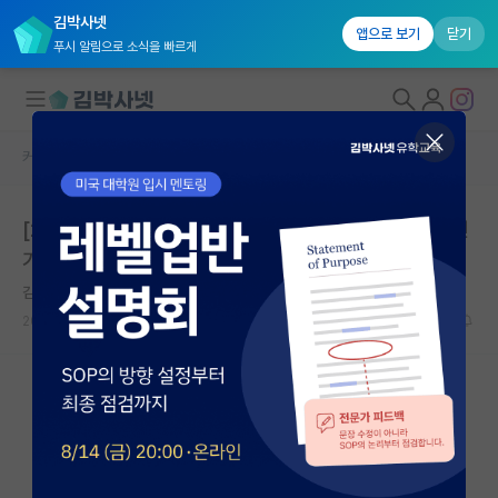
김박사넷
앱으로 보기
닫기
푸시 알림으로 소식을 빠르게
커뮤니티 홈
미국 대학원 합격 후기 게시판
대학원생 모집
[2022 가을학기 Texas A&M 입학] 미국유학 재수 도전
국내대학원 정보
기 - 4편
연구실&오픈랩
김박사넷 유학교육
커뮤니티
2025.05.24
0
1752
커뮤니티 홈
전체글보기
베스트 게시판
IF 명예의전당