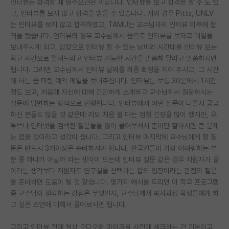
인터뷰는 합격할 때 필수요건은 아닙니다. 인터뷰를 보고 합격을 할 수 도 있
고, 인터뷰를 보지 않고 합격을 받을 수 있습니다. 저의 경우 Pitts, UNLV
PI 전용 게시판
는 인터뷰를 보지 않고 합격하였고, TAMU는 교수님과의 인터뷰 이후에 합
격을 했습니다. 인터뷰의 경우 교수님께서 줌으로 인터뷰를 보자고 메일을
인문사회 계열 게시판
보내주시게 되고, 답장으로 인터뷰 할 수 있는 날짜와 시간대를 인터뷰 보는
특수/전문대학원 게시판
학교 시간으로 알려드리고 인터뷰 가능한 시간을 말씀해 달라고 말씀하시면
됩니다. 그러면 교수님께서 인터뷰 날짜를 최종 확정을 지어 주시고, 그 시간
반도체/AI 게시판
에 하는 줌 미팅 예약 메일을 보내주십니다. 인터뷰는 보통 30분에서 1시간
정도 보고, 처음에 자신에 대해 간단하게 소개하고 교수님께서 질문하시는
장학금/장학생 게시판
질문에 답변하는 형식으로 진행됩니다. 인터뷰에서 어떤 질문이 나올지 궁금
하신 분들도 많을 것 같은데 저도 처음 볼 때는 엄청 긴장을 많이 했지만, 유
학술 정보 게시판
투브나 인터넷을 검색한 질문들을 많이 물어보셔서 준비만 잘하시면 큰 문제
는 없을 것이라고 생각이 듭니다. 그리고 인터뷰 마지막에 교수님에게 할 질
홍보 게시판
문은 반드시 3개이상은 준비하셔야 합니다. 한국인들이 가장 어려워하는 부
커리어
분 중 하나가 아닐까 라는 생각이 드는데 인터뷰 질문 같은 경우 지원자가 을
이라는 생각보다 지원자도 연구실을 선택하는 갑의 입장이라는 관점의 질문
유학교육
을 준비하면 도움이 될 것 같습니다. 몇가지 예시를 드리면 이 학교 프로그램
중 교수님이 생각하는 강점은 무엇인지, 교수님께서 박사과정 학생들에게 하
이벤트
고 싶은 조언에 대해서 물어보시면 됩니다.
반도체 아카데미
그리고 인터뷰 전에 영상 오디오와 마이크를 사전에 체크하는 건 기본이고,