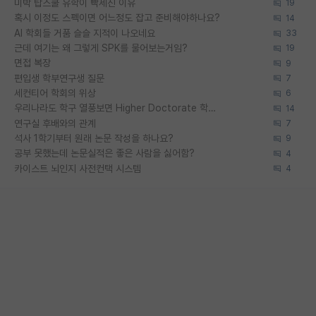
미박 탑스쿨 유학이 빡세진 이유
19
혹시 이정도 스펙이면 어느정도 잡고 준비해야하나요?
14
AI 학회들 거품 슬슬 지적이 나오네요
33
근데 여기는 왜 그렇게 SPK를 물어보는거임?
19
면접 복장
9
편입생 학부연구생 질문
7
세컨티어 학회의 위상
6
우리나라도 학구 열풍보면 Higher Doctorate 학위가 필요하다고 봅니다.
14
연구실 후배와의 관계
7
석사 1학기부터 원래 논문 작성을 하나요?
9
공부 못했는데 논문실적은 좋은 사람을 싫어함?
4
카이스트 뇌인지 사전컨택 시스템
4