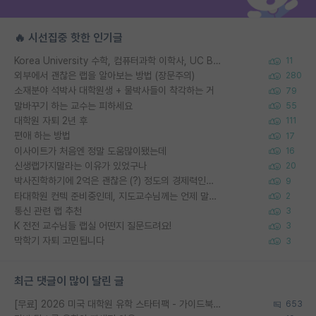
🔥 시선집중 핫한 인기글
Korea University 수학, 컴퓨터과학 이학사, UC Berkeley 산업공학 대학원 공학박사가 되는 것은 쉽지 않겠죠?
11
외부에서 괜찮은 랩을 알아보는 방법 (장문주의)
280
소재분야 석박사 대학원생 + 물박사들이 착각하는 거
79
말바꾸기 하는 교수는 피하세요
55
대학원 자퇴 2년 후
111
편애 하는 방법
17
이사이트가 처음엔 정말 도움많이됐는데
16
신생랩가지말라는 이유가 있었구나
20
박사진학하기에 2억은 괜찮은 (?) 정도의 경제력인가요
9
타대학원 컨텍 준비중인데, 지도교수님께는 언제 말씀드려야 할까요?
2
통신 관련 랩 추천
3
K 전전 교수님들 랩실 어떤지 질문드려요!
3
막학기 자퇴 고민됩니다
3
최근 댓글이 많이 달린 글
[무료] 2026 미국 대학원 유학 스타터팩 - 가이드북 & 합격자 컨택메일 템플릿
653