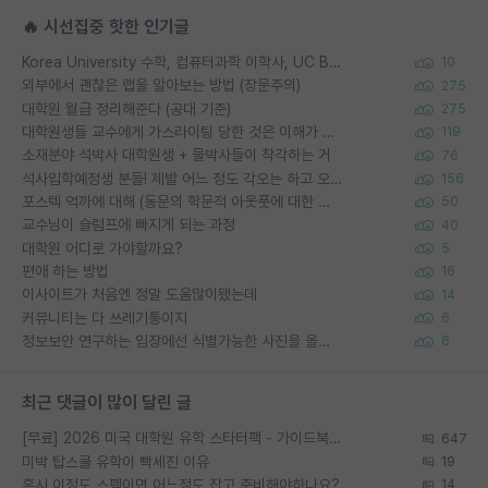
🔥 시선집중 핫한 인기글
Korea University 수학, 컴퓨터과학 이학사, UC Berkeley 산업공학 대학원 공학박사가 되는 것은 쉽지 않겠죠?
10
외부에서 괜찮은 랩을 알아보는 방법 (장문주의)
275
대학원 월급 정리해준다 (공대 기준)
275
대학원생들 교수에게 가스라이팅 당한 것은 이해가 갑니다. 안타깝네요.
119
소재분야 석박사 대학원생 + 물박사들이 착각하는 거
76
석사입학예정생 분들! 제발 어느 정도 각오는 하고 오세요.
156
포스텍 억까에 대해 (동문의 학문적 아웃풋에 대한 반박)
50
교수님이 슬럼프에 빠지게 되는 과정
40
대학원 어디로 가야할까요?
5
편애 하는 방법
16
이사이트가 처음엔 정말 도움많이됐는데
14
커뮤니티는 다 쓰레기통이지
6
정보보안 연구하는 입장에선 식별가능한 사진을 올리는건 비추이긴함
6
최근 댓글이 많이 달린 글
[무료] 2026 미국 대학원 유학 스타터팩 - 가이드북 & 합격자 컨택메일 템플릿
647
미박 탑스쿨 유학이 빡세진 이유
19
혹시 이정도 스펙이면 어느정도 잡고 준비해야하나요?
14