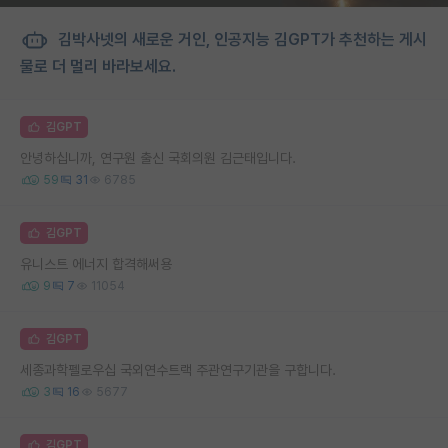
김박사넷의 새로운 거인, 인공지능 김GPT가 추천하는 게시
물로 더 멀리 바라보세요.
김GPT
안녕하십니까, 연구원 출신 국회의원 김근태입니다.
59
31
6785
김GPT
유니스트 에너지 합격해써용
9
7
11054
김GPT
세종과학펠로우십 국외연수트랙 주관연구기관을 구합니다.
3
16
5677
김GPT