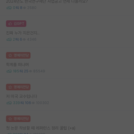
2024년도 한국연구재단 사업공고 언제 나올까요?
0
8
2580
김GPT
진짜 누가 지은건지..
2
6
4346
명예의전당
학계를 떠나며
185
25
85549
명예의전당
저 미국 교수입니다
339
106
100302
명예의전당
첫 논문 작성할 때 레퍼런스 정리 꿀팁 (+a)