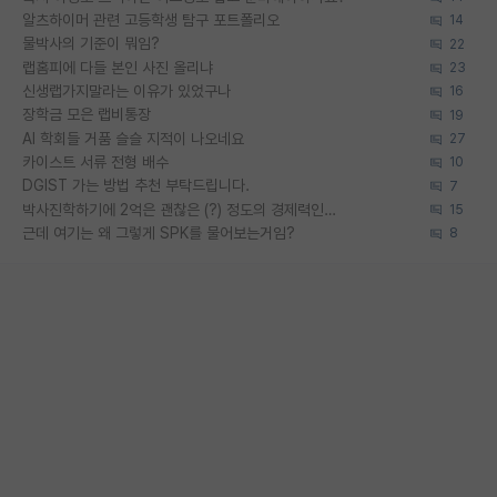
알츠하이머 관련 고등학생 탐구 포트폴리오
14
물박사의 기준이 뭐임?
22
랩홈피에 다들 본인 사진 올리냐
23
신생랩가지말라는 이유가 있었구나
16
장학금 모은 랩비통장
19
AI 학회들 거품 슬슬 지적이 나오네요
27
카이스트 서류 전형 배수
10
DGIST 가는 방법 추천 부탁드립니다.
7
박사진학하기에 2억은 괜찮은 (?) 정도의 경제력인가요
15
근데 여기는 왜 그렇게 SPK를 물어보는거임?
8