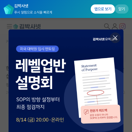
김박사넷
앱으로 보기
닫기
푸시 알림으로 소식을 빠르게
커뮤니티 홈
장학금/장학생 게시판
대학원생 모집
본문이 수정되지 않는 박제글입니다.
국내대학원 정보
한국원자력협력재단 2026년 원자력 글로벌 포닥 펠로우
연구실&오픈랩
십 프로그램 참가자 모집
커뮤니티
정직한 그레고어 멘델
2026.04.06
0
1017
커뮤니티 홈
전체글보기
베스트 게시판
IF 명예의전당