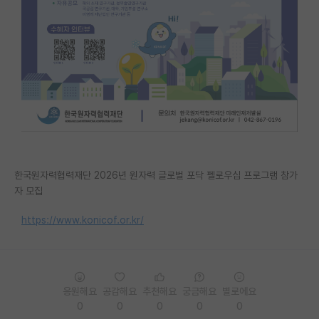
PI 전용 게시판
인문사회 계열 게시판
특수/전문대학원 게시판
반도체/AI 게시판
장학금/장학생 게시판
학술 정보 게시판
한국원자력협력재단 2026년 원자력 글로벌 포닥 펠로우십 프로그램 참가
자 모집
홍보 게시판
https://www.konicof.or.kr/
커리어
유학교육
이벤트
응원해요
공감해요
추천해요
궁금해요
별로에요
반도체 아카데미
0
0
0
0
0