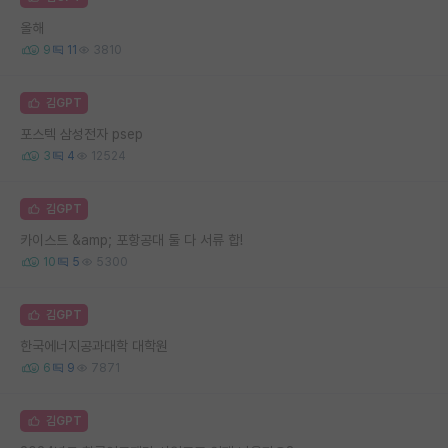
올해
9
11
3810
김GPT
포스텍 삼성전자 psep
3
4
12524
김GPT
카이스트 &amp; 포항공대 둘 다 서류 합!
10
5
5300
김GPT
한국에너지공과대학 대학원
6
9
7871
김GPT