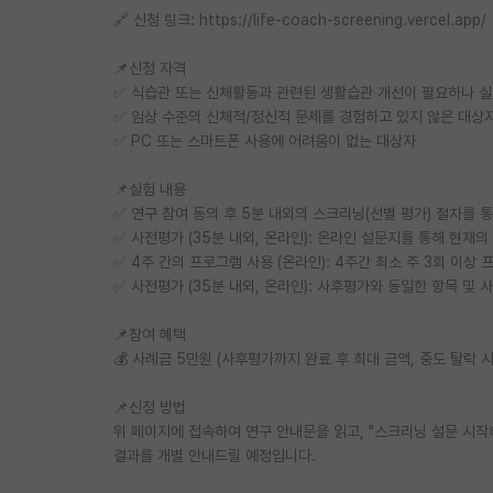
🔗 신청 링크: https://life-coach-screening.vercel.app/
📌신청 자격
✅ 식습관 또는 신체활동과 관련된 생활습관 개선이 필요하나 실천에
✅ 임상 수준의 신체적/정신적 문제를 경험하고 있지 않은 대상
✅ PC 또는 스마트폰 사용에 어려움이 없는 대상자
📌실험 내용
✅ 연구 참여 동의 후 5분 내외의 스크리닝(선별 평가) 절차를 
✅ 사전평가 (35분 내외, 온라인): 온라인 설문지를 통해 현재의
✅ 4주 간의 프로그램 사용 (온라인): 4주간 최소 주 3회 이상
✅ 사전평가 (35분 내외, 온라인): 사후평가와 동일한 항목 및
📌참여 혜택
💰 사례금 5만원 (사후평가까지 완료 후 최대 금액, 중도 탈락 시
📌신청 방법
위 페이지에 접속하여 연구 안내문을 읽고, "스크리닝 설문 시작
결과를 개별 안내드릴 예정입니다.