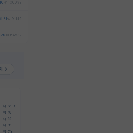
46
106039
21
91146
20
64582
653
19
14
31
33