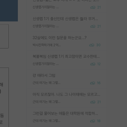
신생랩가지말라는 이유가 있었구나
21
신생랩 1기 출신인데 신생랩은 줠라 무거운 바벨 같은거임. 들면 대박인데 못들면 깔려 죽음. 아무도 알려주지 않는 환경에서 자생해야하지만, 일단 살아남았다면 그 어떤 사람보다 악착같고 생존력 높은 사람으로 거듭날 수 있음
신생랩가지말라는 이유가 있었구나
21
32살에도 이런 질문을 하는군요...?
박사진학하기에 2억은 괜찮은 (?) 정도의 경제력인가요
30
복불복임 신생랩 1기 최고참이면 교수한테 직접 지도받는 시간이 매우 많음 제대로 된 교수라면 말이지 그게 아니라면 그냥 넌 해방 불가능한 노예 1호에 감점쓰레기통이 되는거고
신생랩가지말라는 이유가 있었구나
12
걍 애라서 그럼
근데 여기는 왜 그렇게 SPK를 물어보는거임?
16
아직 모르잖아. 나도 그 나이때에는 모르고 평가 받고 안심하고 싶었어.
근데 여기는 왜 그렇게 SPK를 물어보는거임?
21
그런걸 물어보는 애들은 대학원에 적합하지 않다
근데 여기는 왜 그렇게 SPK를 물어보는거임?
18