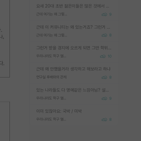
요새 20대 초반 젊은이들은 많은 것에서 가성비를 따지더라고요. 내가 이 정도 인풋을 넣었을 때 그만큼 아웃풋이 나올 것인가? 사실 아웃풋이 인풋 대비 리니어하게 나오지 않는 영역을 시도하기 싫어한다는 느낌입니다.
근데 여기는 왜 그렇게 SPK를 물어보는거임?
9
근데 이 커뮤니티는 왜 있는거죠? 그런거 쉽게 물어볼수있어서 있는거 아닌가요? 그렇게 보기 싫으면 커뮤니티도 하지마시지 그러면
근데 여기는 왜 그렇게 SPK를 물어보는거임?
8
그런거 받을 경지에 오르게 되면 그딴 학위명이 필요없음
우리나라도 학구 열풍보면 Higher Doctorate 학위가 필요하다고 봅니다.
10
근데 왜 안했을거라 생각하고 해보라고 하냐
연구실 후배와의 관계
8
있는 나라들도 다 명예같은 느낌아님? 설마 박사끼리 등급나눠서 학위수여하자 같은 헛소리는 아니지? ㅋㅋ
우리나라도 학구 열풍보면 Higher Doctorate 학위가 필요하다고 봅니다.
9
이미 있잖아요: 국박 / 미박
우리나라도 학구 열풍보면 Higher Doctorate 학위가 필요하다고 봅니다.
8