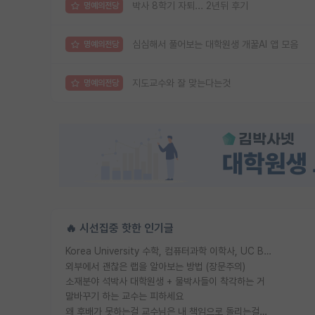
박사 8학기 자퇴... 2년뒤 후기
명예의전당
심심해서 풀어보는 대학원생 개꿀AI 앱 모음
명예의전당
지도교수와 잘 맞는다는것
명예의전당
🔥 시선집중 핫한 인기글
Korea University 수학, 컴퓨터과학 이학사, UC Berkeley 산업공학 대학원 공학박사가 되는 것은 쉽지 않겠죠?
외부에서 괜찮은 랩을 알아보는 방법 (장문주의)
소재분야 석박사 대학원생 + 물박사들이 착각하는 거
말바꾸기 하는 교수는 피하세요
왜 후배가 못하는걸 교수님은 내 책임으로 돌리는걸까요?