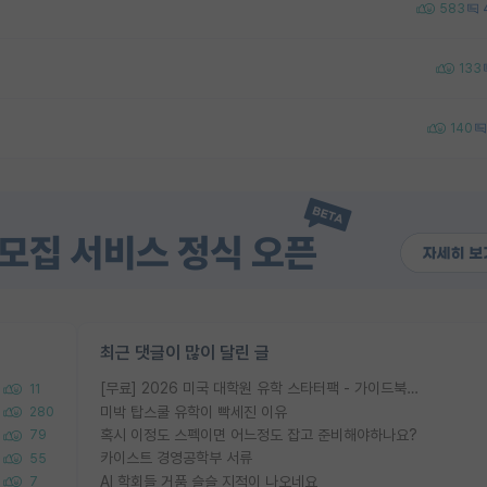
583
133
140
최근 댓글이 많이 달린 글
[무료] 2026 미국 대학원 유학 스타터팩 - 가이드북 & 합격자 컨택메일 템플릿
11
미박 탑스쿨 유학이 빡세진 이유
280
혹시 이정도 스펙이면 어느정도 잡고 준비해야하나요?
79
카이스트 경영공학부 서류
55
AI 학회들 거품 슬슬 지적이 나오네요
7