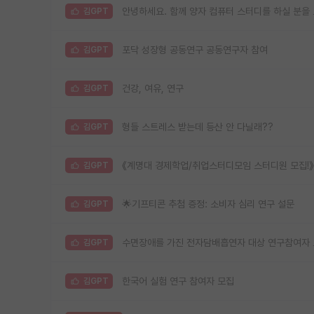
안녕하세요. 함께 양자 컴퓨터 스터디를 하실 분을
김GPT
포닥 성장형 공동연구 공동연구자 참여
김GPT
건강, 여유, 연구
김GPT
형들 스트레스 받는데 등산 안 다닐래??
김GPT
《계명대 경제학업/취업스터디모임 스터디원 모집!》
김GPT
🌟기프티콘 추첨 증정: 소비자 심리 연구 설문
김GPT
수면장애를 가진 전자담배흡연자 대상 연구참여자 모
김GPT
한국어 실험 연구 참여자 모집
김GPT