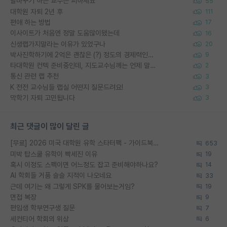
말바꾸기 하는 교수는 피하세요
55
대학원 자퇴 2년 후
111
편애 하는 방법
17
이사이트가 처음엔 정말 도움많이됐는데
16
신생랩가지말라는 이유가 있었구나
20
박사진학하기에 2억은 괜찮은 (?) 정도의 경제력인가요
9
타대학원 컨텍 준비중인데, 지도교수님께는 언제 말씀드려야 할까요?
2
통신 관련 랩 추천
3
K 전전 교수님들 랩실 어떤지 질문드려요!
3
막학기 자퇴 고민됩니다
3
최근 댓글이 많이 달린 글
[무료] 2026 미국 대학원 유학 스타터팩 - 가이드북 & 합격자 컨택메일 템플릿
653
미박 탑스쿨 유학이 빡세진 이유
19
혹시 이정도 스펙이면 어느정도 잡고 준비해야하나요?
14
AI 학회들 거품 슬슬 지적이 나오네요
33
근데 여기는 왜 그렇게 SPK를 물어보는거임?
19
면접 복장
9
편입생 학부연구생 질문
7
세컨티어 학회의 위상
6