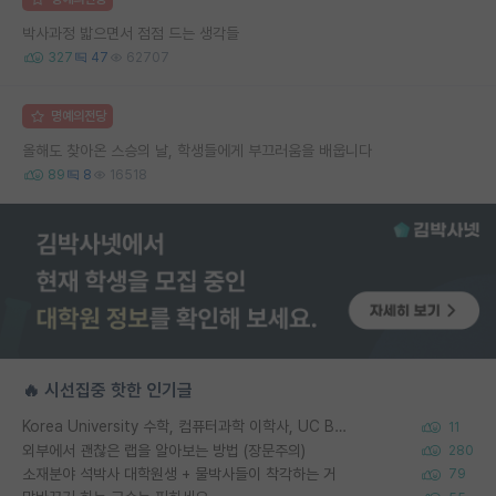
박사과정 밟으면서 점점 드는 생각들
327
47
62707
명예의전당
올해도 찾아온 스승의 날, 학생들에게 부끄러움을 배웁니다
89
8
16518
🔥 시선집중 핫한 인기글
Korea University 수학, 컴퓨터과학 이학사, UC Berkeley 산업공학 대학원 공학박사가 되는 것은 쉽지 않겠죠?
11
외부에서 괜찮은 랩을 알아보는 방법 (장문주의)
280
소재분야 석박사 대학원생 + 물박사들이 착각하는 거
79