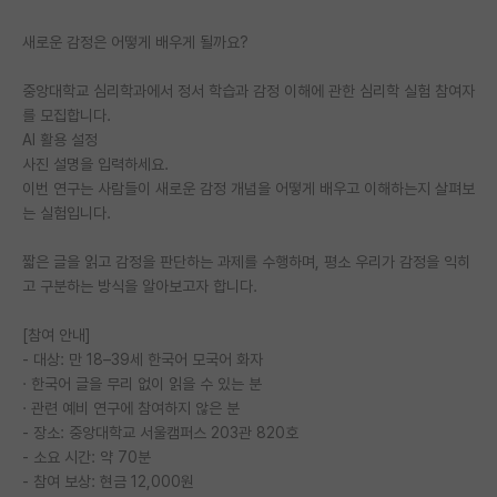
PI 전용 게시판
새로운 감정은 어떻게 배우게 될까요?
인문사회 계열 게시판
중앙대학교 심리학과에서 정서 학습과 감정 이해에 관한 심리학 실험 참여자
를 모집합니다.
특수/전문대학원 게시판
AI 활용 설정
사진 설명을 입력하세요.
반도체/AI 게시판
이번 연구는 사람들이 새로운 감정 개념을 어떻게 배우고 이해하는지 살펴보
장학금/장학생 게시판
는 실험입니다.
학술 정보 게시판
짧은 글을 읽고 감정을 판단하는 과제를 수행하며, 평소 우리가 감정을 익히
고 구분하는 방식을 알아보고자 합니다.
홍보 게시판
[참여 안내]
커리어
- 대상: 만 18–39세 한국어 모국어 화자
· 한국어 글을 무리 없이 읽을 수 있는 분
유학교육
· 관련 예비 연구에 참여하지 않은 분
이벤트
- 장소: 중앙대학교 서울캠퍼스 203관 820호
- 소요 시간: 약 70분
반도체 아카데미
- 참여 보상: 현금 12,000원