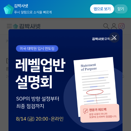
김박사넷
앱으로 보기
닫기
푸시 알림으로 소식을 빠르게
커뮤니티 홈
홍보 게시판
대학원생 모집
[12,000원 지급] 정서 연구 참여자 모집
국내대학원 정보
튼튼한 프리모 레비
연구실&오픈랩
2026.05.06
0
커뮤니티
커뮤니티 홈
전체글보기
베스트 게시판
IF 명예의전당