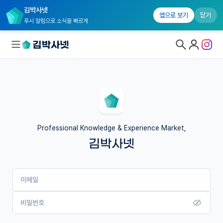
김박사넷
앱으로 보기
닫기
푸시 알림으로 소식을 빠르게
대학원생 모집
국내대학원 정보
연구실&오픈랩
Professional Knowledge & Experience Market,
김박사넷
커뮤니티
커리어
이메일
유학교육
이벤트
비밀번호
반도체 아카데미