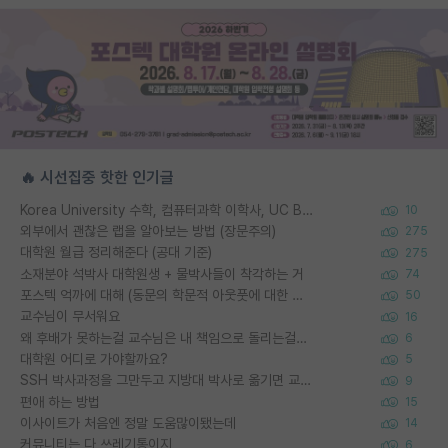
🔥 시선집중 핫한 인기글
Korea University 수학, 컴퓨터과학 이학사, UC Berkeley 산업공학 대학원 공학박사가 되는 것은 쉽지 않겠죠?
10
외부에서 괜찮은 랩을 알아보는 방법 (장문주의)
275
대학원 월급 정리해준다 (공대 기준)
275
소재분야 석박사 대학원생 + 물박사들이 착각하는 거
74
포스텍 억까에 대해 (동문의 학문적 아웃풋에 대한 반박)
50
교수님이 무서워요
16
왜 후배가 못하는걸 교수님은 내 책임으로 돌리는걸까요?
6
대학원 어디로 가야할까요?
5
SSH 박사과정을 그만두고 지방대 박사로 옮기면 교수의 꿈은 끝일까요?
9
편애 하는 방법
15
이사이트가 처음엔 정말 도움많이됐는데
14
커뮤니티는 다 쓰레기통이지
6