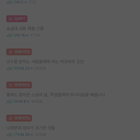
0
0
2122
김GPT
숭실대 교원 채용 근황
9
15
7734
명예의전당
교수를 원하는 사람들에게 하는 아조씨의 조언
106
22
25229
명예의전당
올해도 찾아온 스승의 날, 학생들에게 부끄러움을 배웁니다
89
8
16458
명예의전당
나때문에 엄마가 포기한 것들
179
29
33148