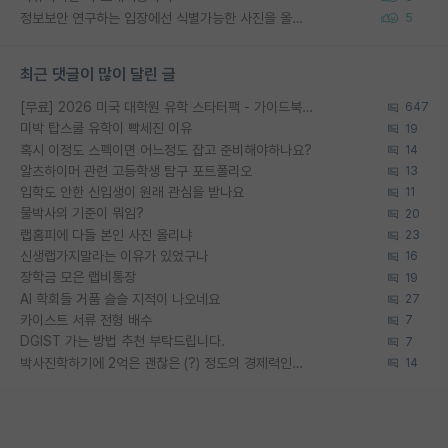
정보보안 연구하는 입장에선 식별가능한 사진을 올리는건 비추이긴함
5
최근 댓글이 많이 달린 글
[무료] 2026 미국 대학원 유학 스타터팩 - 가이드북 & 합격자 컨택메일 템플릿
647
미박 탑스쿨 유학이 빡세진 이유
19
혹시 이정도 스펙이면 어느정도 잡고 준비해야하나요?
14
알츠하이머 관련 고등학생 탐구 포트폴리오
13
입학도 안한 신입생이 원래 관심을 받나요
11
물박사의 기준이 뭐임?
20
랩홈피에 다들 본인 사진 올리냐
23
신생랩가지말라는 이유가 있었구나
16
장학금 모은 랩비통장
19
AI 학회들 거품 슬슬 지적이 나오네요
27
카이스트 서류 전형 배수
7
DGIST 가는 방법 추천 부탁드립니다.
7
박사진학하기에 2억은 괜찮은 (?) 정도의 경제력인가요
14