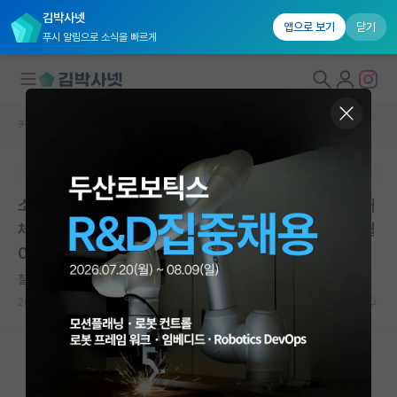
김박사넷
앱으로 보기
닫기
푸시 알림으로 소식을 빠르게
커뮤니티 홈
석박사 채용 정보 게시판
대학원생 모집
본문이 수정되지 않는 박제글입니다.
국내대학원 정보
소프트웨어정책연구소 2026년 계약직(연구직 휴직자 대
연구실&오픈랩
체) 채용 | 소프트웨어정책연구소 | 마감일 2026년 05월
04일
커뮤니티
칠칠맞은 에이다 러브레이스
커뮤니티 홈
2026.04.29
0
379
전체글보기
베스트 게시판
IF 명예의전당