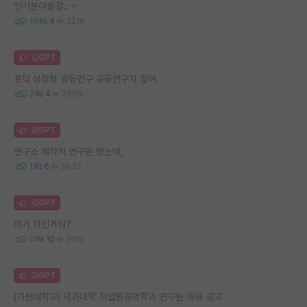
인기분야할걸..ㅜ
15
4
3218
김GPT
포닥 성장형 공동연구 공동연구자 참여
2
4
2998
김GPT
연구소 계약직 연구원 됐는데,
1
6
3632
김GPT
이거 까인거임?
0
10
3116
김GPT
(가천대학교) 의과대학 직업환경의학과 연구원 채용 공고