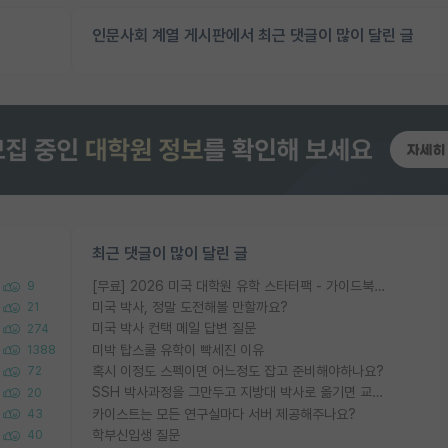
인문사회 계열 게시판에서 최근 댓글이 많이 달린 글
최근 댓글이 많이 달린 글
[무료] 2026 미국 대학원 유학 스타터팩 - 가이드북 & 합격자 컨택메일 템플릿
9
미국 박사, 정말 도전해볼 만할까요?
21
미국 박사 컨택 메일 답변 질문
274
미박 탑스쿨 유학이 빡세진 이유
1388
혹시 이정도 스펙이면 어느정도 잡고 준비해야하나요?
72
SSH 박사과정을 그만두고 지방대 박사로 옮기면 교수의 꿈은 끝일까요?
20
카이스트는 모든 연구실마다 서버 제공해주나요?
43
학부신입생 질문
40