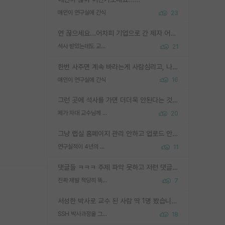
애인이 연구실에 간식
23
연 끊으세요...어차피 기업으로 간 제자 어떻게 못합니다. 기업에서는 교수들 사기꾼으로 보는 시선도 강하고, 앞에서나 교수님하고 떠받들어주지 많이 무시합니다. 영향력도 0에 수렴합니다. 그리고 생각해보십시오. 석사로 기업간 제자가 무슨 힘이 있다고 과제를 달라고 합니까? 말만 교수지 무능력자라고 생각합니다. 세금이 아깝습니다.
석사 받았는데도 교수랑 연락한다.
21
한번 사주면 계속 바라는게 사람심리고, 나중에 안사주면 말이 나옵니다. 그리고 작성자분 커플이 한번 그런 행동을 하면, 선례로 남아 이상하게도 문화로 자리잡을수도 있습니다. 애꿎은 다른 학생들은 생각도 안했는데, 간식을 사가야하는 피해를 볼 수 있습니다. 다 경험에서 우러나온 댓글입니다... 제발 이상한 선례를 만들지 마세요.
애인이 연구실에 간식
16
그런 곳에 석사를 가면 더더욱 안된다는 것을 깨달으시면 된겁니다!
제가 자대 교수님께 무례하게 행동한 걸까요?
20
그냥 랩실 홈페이지 관리 안하고 업로드 안한거 아님?
연구실적이 4년의 공백이 있는거 어떻게 생각하냐
11
댓글들 ㅋㅋㅋ 주제 파악 못하고 저런 댓글들을 쓰네. 조직에 인간이 얼마나 중요한데 걱정될 수도 있지 ㅋㅋ 본인들은 퍽이나 잘하나봐 ? 현실은 남들한테 욕 안 먹는 1인분만 하는 것도 힘들텐데 ?
진짜 제발 적당히 똑똑한 박사과정이라도 위에 있었으면..
7
서성한 박사로 교수 된 사람 딱 1명 봤습니다. 근데 지방대 박사로 교수된 거는 기적이 일어나야되요. 서성한 학부부터여도 빡센게 교수임용일텐데 지방대박사로 무슨 교수가 되나요...... 중소기업/중견기업 팀장급/연구소장급이나 될거 같네요.
SSH 박사과정을 그만두고 지방대 박사로 옮기면 교수의 꿈은 끝일까요?
18