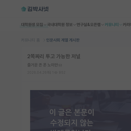
대학원생 모집
국내대학원 정보
연구실&오픈랩
커뮤니티
커리
커뮤니티 홈
인문사회 계열 게시판
2쪽짜리 투고 가능한 저널
즐거운 존 폰 노이만
2026.04.26
1
852