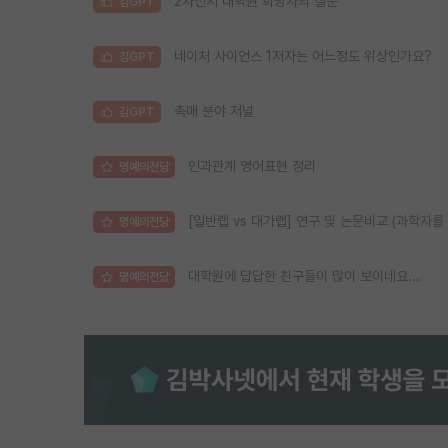
2차전지 대학원 희망자의 질문
김GPT
네이처 사이언스 1저자는 어느정도 위상인가요?
김GPT
촉매 분야 저널
김GPT
인과관계 영어표현 정리
명예의전당
[일반랩 vs 대가랩] 연구 및 논문비교 (과학자를
명예의전당
대학원에 답답한 친구들이 많이 보이네요...
명예의전당