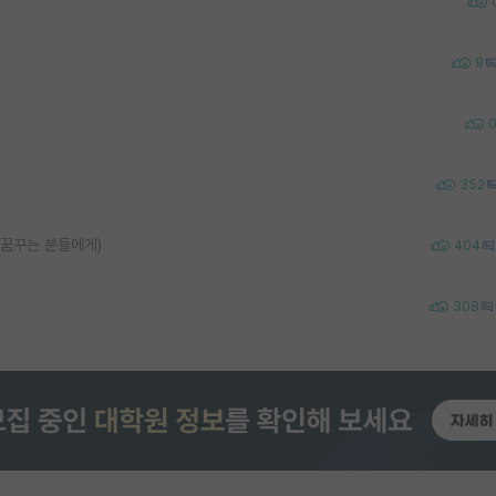
9
352
 꿈꾸는 분들에게)
404
308