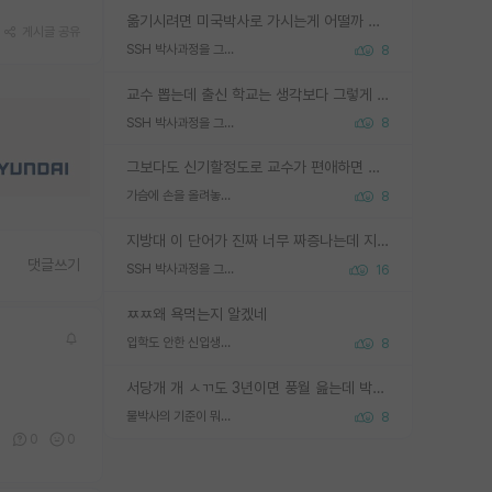
옮기시려면 미국박사로 가시는게 어떨까 싶네요. 교수가 꿈이면 미국박사 하고 미국교수 까지 같이 노리시는게 기회가 많지 않을까요?
게시글 공유
SSH 박사과정을 그만두고 지방대 박사로 옮기면 교수의 꿈은 끝일까요?
8
교수 뽑는데 출신 학교는 생각보다 그렇게 안 봄. 앞으로는 더 안 보게 될거임. 박사는 어디서 진행해도 됨. 단, 제대로 쌓고 좋은 실적 만들 수 있다면. 그런데 지방대는 그럴 가능성이 지극히 낮음. 나만 열심히 잘 하면 된다? 인간은 주변 환경에 지배되는 나약한 존재임. 주변의 지방대 대학원생과 섞이고 지방 특유의 여유로움 또는 나쁘게 얘기해서 나태함에 젖어 살다보면 교수의 꿈 자체를 잊어버리게 될 가능성도 있음. 주변 환경이 70~80%임.
SSH 박사과정을 그만두고 지방대 박사로 옮기면 교수의 꿈은 끝일까요?
8
그보다도 신기할정도로 교수가 편애하면 그사람만 논문이 되더라구요 내용이 다른 사람보다 허접해도요
가슴에 손을 올려놓고 싫어하는 사람 불공정하게 리뷰
8
지방대 이 단어가 진짜 너무 짜증나는데 지방대면 다 그냥 쓰레기인가요? 무슨 말 같지도 않은 댓글들이 있는건지??? 지방에도 충분히 좋은 대학 많고 충분히 잘하는 교수님들 많습니다 포항공대 4개 IST 대표 지거국들 여기 모두 다 지방에 있고 여기 출신들 중에 교수하는 분들 적지 않습니다 지거국 출신이 무슨 교수를 하냐?라고 생각할 사람들 많은데 상위 대표 지거국에 아웃라이어들 많습니다 결국 개인의 연구역량과 실적이 중요합니다 이 역량을 펼치는데 있어서 지도교수와의 합도 중요합니다. 그리고 경력이 필요하면 해외포닥까지 다녀오세요
댓글쓰기
SSH 박사과정을 그만두고 지방대 박사로 옮기면 교수의 꿈은 끝일까요?
16
ㅉㅉ왜 욕먹는지 알겠네
입학도 안한 신입생이 원래 관심을 받나요
8
서당개 개 ㅅㄲ도 3년이면 풍월 읊는데 박사 5년 이상 대리고 있으면서 물된건 교수 탓 맞는ㄱ게 거기가 서당이 아니란 소리임
물박사의 기준이 뭐임?
8
0
0
0