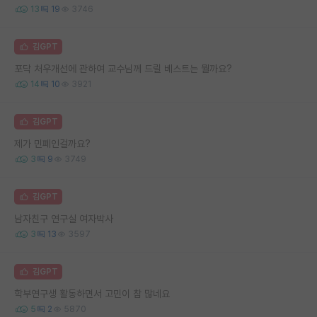
13
19
3746
김GPT
포닥 처우개선에 관하여 교수님께 드릴 베스트는 뭘까요?
14
10
3921
김GPT
제가 민폐인걸까요?
3
9
3749
김GPT
남자친구 연구실 여자박사
3
13
3597
김GPT
학부연구생 활동하면서 고민이 참 많네요
5
2
5870