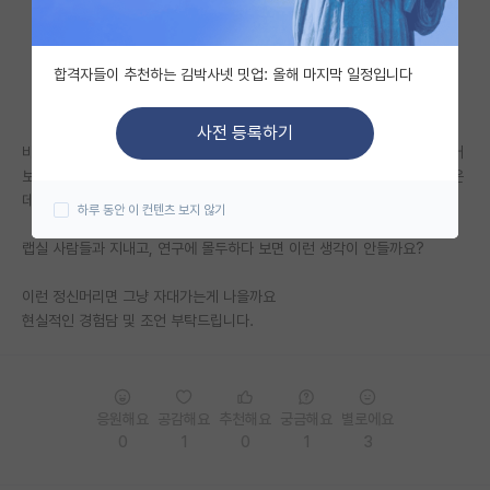
자유 게시판(아무개랩)
합격자들이 추천하는 김박사넷 밋업: 올해 마지막 일정입니다
미국 유학 게시판
미국 대학원 합격 후기 게시판
사전 등록하기
바보같은 질문일수도 있지만 수도권에서 살다가 포스텍 가신 분들께 여쭈어
대학원생 모집 게시판
보고 싶습니다. 포항엔 가족도 친구도 없고 서울로 올라오기도 힘들 것 같은
데, 외롭진 않은가요?…
하루 동안 이 컨텐츠 보지 않기
대학원 합격 후기 게시판
랩실 사람들과 지내고, 연구에 몰두하다 보면 이런 생각이 안들까요?
연구실(PI) 홍보 게시판
이런 정신머리면 그냥 자대가는게 나을까요
석박사 채용 정보 게시판
현실적인 경험담 및 조언 부탁드립니다.
임용 정보 게시판
학부 인턴 게시판
응원해요
공감해요
추천해요
궁금해요
별로에요
취업 게시판
0
1
0
1
3
임용 후기 게시판