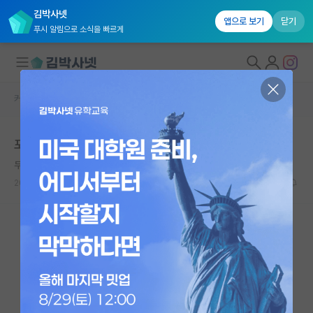
김박사넷
앱으로 보기
닫기
푸시 알림으로 소식을 빠르게
커뮤니티 홈
자유 게시판(아무개랩)
대학원생 모집
포항가신 분들 외롭지 않으신가요?
국내대학원 정보
무서운 한강
연구실&오픈랩
2026.06.02
19
6157
커뮤니티
커뮤니티 홈
전체글보기
베스트 게시판
IF 명예의전당