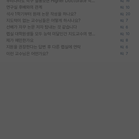
우리나라도 학구 열풍보면 Higher Doctorate 학위가 필요하다고 봅니다.
16
연구실 후배와의 관계
10
석사 1학기부터 원래 논문 작성을 하나요?
20
지도력이 없는 교수님들은 어떻게 하시나요?
7
선배가 자꾸 논문 저자 탐내는 것 같습니다
6
랩실 대학원생들 모두 능력 미달인건 지도교수의 영향 아닌가?
10
제가 예민한가요
8
지원을 권장한다는 답변 후 다른 랩실에 연락
6
이런 교수님은 어떤가요?
7