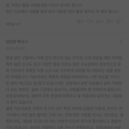
말 그대로 랩실 사람들과만 지내고 연구만 합니다
재팬라운지 🌸
정신 이상해진 사람들 많이 봐서 적당한 취미 활동 찾아서 꼭 해야 합니다
0
0
3
0
1
대댓글 쓰기
당당한 백석
2026.06.02
평생 살던 곳을떠나 가족 친지 연고가 없는 타지로 가게 되었을 때의 막막함,
특히 젊은 인구도 많고 다양한 즐길 거리도 많은 수도권에서 상대적으로 문
화 인프라가 부족한 지방 소도시로 이주하게 되었을 때 걱정되는 것을 충분
히 이해합니다. 작성자분은 특별히 포항을 비하하려는 나쁜 의도를 가지고
쓴 글이 아닌것도 잘 알고 있습니다만, 포항에서 살면 외로울거 같아 걱정된
다 라는 표현은, 실제 그곳에서 살아가는 사람들에게 꽤 무례하게 들립니다.
포항공대에서도 충분히 주위 환경에 만족하고 잘 적응하여 살아가는 사람들
이 많이 있습니다.
물론 작성자분은 가족과 친구가 모두 특정 지역에 집중된 가운데, 본인의 연
고지에서 가장 멀리 떨어진 곳에 가는 것에 대한 걱정을 하시는 것이겠죠. 경
험하건데, 사람을 꼭 만나야 하는 외향적 인간이 연구에 몰두한다고 괜찮아
지지 않습니다. 솔직히 주말마다 서울 가는건 못할짓이고, 포항내에서 새로