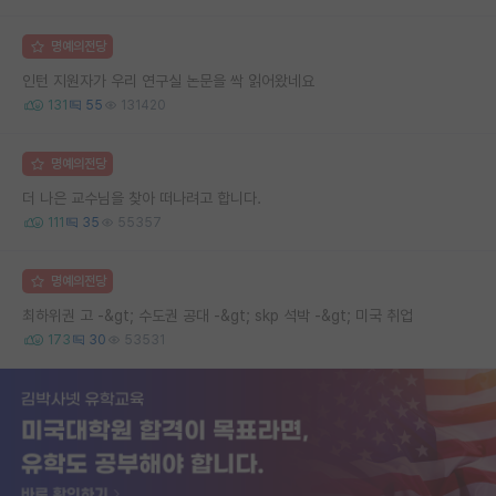
명예의전당
인턴 지원자가 우리 연구실 논문을 싹 읽어왔네요
131
55
131420
명예의전당
더 나은 교수님을 찾아 떠나려고 합니다.
111
35
55357
명예의전당
최하위권 고 -&gt; 수도권 공대 -&gt; skp 석박 -&gt; 미국 취업
173
30
53531