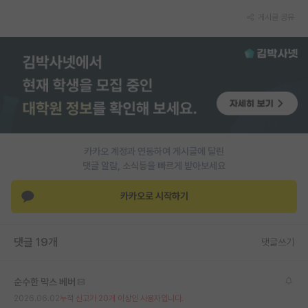
게시글 공유
PI 전용 게시판
인문사회 계열 게시판
특수/전문대학원 게시판
반도체/AI 게시판
장학금/장학생 게시판
카카오 계정과 연동하여 게시글에 달린
학술 정보 게시판
댓글 알람, 소식등을 빠르게 받아보세요
홍보 게시판
카카오로 시작하기
커리어
유학교육
댓글 19개
댓글쓰기
이벤트
순수한 막스 베버
반도체 아카데미
2026.06.02
누적 신고가 20개 이상인 사용자입니다.