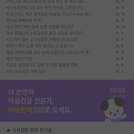
[카이스트 AI시스템학과] 면접 보신 분 계신가요...
10
박사수료인데 지도교수 이직 문제로 고민입니다.
10
우리나라도 학구 열풍보면 Higher Doctorate 학위가 필요하다고 봅니다.
16
연구실 후배와의 관계
10
석사 1학기부터 원래 논문 작성을 하나요?
20
공부 못했는데 논문실적은 좋은 사람을 싫어함?
6
지도력이 없는 교수님들은 어떻게 하시나요?
7
선배가 자꾸 논문 저자 탐내는 것 같습니다
6
랩실 대학원생들 모두 능력 미달인건 지도교수의 영향 아닌가?
10
제가 예민한가요
8
지원을 권장한다는 답변 후 다른 랩실에 연락
6
이런 교수님은 어떤가요?
7
🔥 시선집중 핫한 인기글