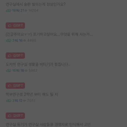
연구실에서 술판 벌이는게 정상인가요?
18
21
14204
김GPT
(긴글주의요ㅜㅜ) 포기하고싶어요...무엇을 위해 사는가...
3
16
4495
김GPT
도저히 연구실 생활을 버티기가 힘듭니다..
16
18
5962
김GPT
학부연구생 2학년 부터 해도 될 지
3
12
7051
김GPT
연구실 동기가 연구실 사람들을 경쟁자로 인식해서 고민