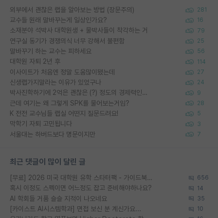
외부에서 괜찮은 랩을 알아보는 방법 (장문주의)
281
교수들 원래 말바꾸는게 일상인가요?
16
소재분야 석박사 대학원생 + 물박사들이 착각하는 거
79
연구실 동기가 경쟁의식 너무 강해서 불편함
25
말바꾸기 하는 교수는 피하세요
56
대학원 자퇴 2년 후
114
이사이트가 처음엔 정말 도움많이됐는데
27
신생랩가지말라는 이유가 있었구나
24
박사진학하기에 2억은 괜찮은 (?) 정도의 경제력인가요
9
근데 여기는 왜 그렇게 SPK를 물어보는거임?
28
K 전전 교수님들 랩실 어떤지 질문드려요!
5
막학기 자퇴 고민됩니다
3
서울대는 하버드보다 명문이지만
7
최근 댓글이 많이 달린 글
[무료] 2026 미국 대학원 유학 스타터팩 - 가이드북 & 합격자 컨택메일 템플릿
656
혹시 이정도 스펙이면 어느정도 잡고 준비해야하나요?
14
AI 학회들 거품 슬슬 지적이 나오네요
35
[카이스트 AI시스템학과] 면접 보신 분 계신가요...
10