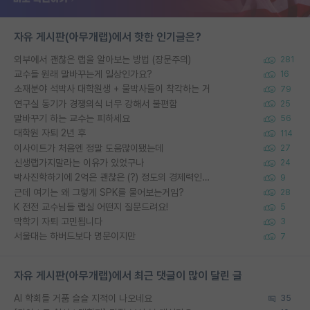
자유 게시판(아무개랩)에서 핫한 인기글은?
외부에서 괜찮은 랩을 알아보는 방법 (장문주의)
281
교수들 원래 말바꾸는게 일상인가요?
16
소재분야 석박사 대학원생 + 물박사들이 착각하는 거
79
연구실 동기가 경쟁의식 너무 강해서 불편함
25
말바꾸기 하는 교수는 피하세요
56
대학원 자퇴 2년 후
114
이사이트가 처음엔 정말 도움많이됐는데
27
신생랩가지말라는 이유가 있었구나
24
박사진학하기에 2억은 괜찮은 (?) 정도의 경제력인가요
9
근데 여기는 왜 그렇게 SPK를 물어보는거임?
28
K 전전 교수님들 랩실 어떤지 질문드려요!
5
막학기 자퇴 고민됩니다
3
서울대는 하버드보다 명문이지만
7
자유 게시판(아무개랩)에서 최근 댓글이 많이 달린 글
AI 학회들 거품 슬슬 지적이 나오네요
35