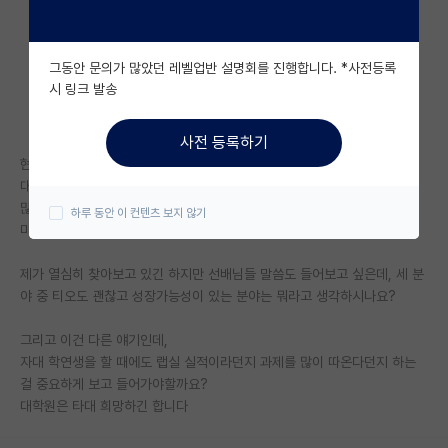
자유 게시판(아무개랩)
그동안 문의가 많았던 레벨업반 설명회를 진행합니다. *사전등록
미국 유학 게시판
시 링크 발송
미국 대학원 합격 후기 게시판
사전 등록하기
대학원생 모집 게시판
현재 컴소 3-1 재학 중입니다
대학원 진학을 희망하여 자대 학연생부터 컨택을 해보려는데, 관심 분야가
대학원 합격 후기 게시판
많아 고민입니다..
하루 동안 이 컨텐츠 보지 않기
마음 같아서는 몸이 세 개 였으면 좋겠어요
연구실(PI) 홍보 게시판
제가 열심히 찾아보고 있긴 하지만 선배님들 말씀도 들어보고 싶은데, 세 분
석박사 채용 정보 게시판
야 중 티오도 괜찮고 성장가능성이 있는 분야는 뭐라고 생각하시나요?
임용 정보 게시판
그리고 이건 다른 얘기인데,
학부 인턴 게시판
자대 학연생을 할 때에도 랩실 실적이라던지 과제를 많이 따온다던지 하는
걸 중요하게 보고 들어가야할까요?
취업 게시판
대학원은 타대 희망하긴 합니다
임용 후기 게시판