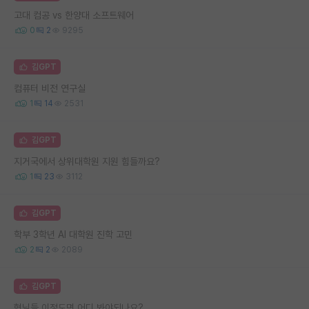
고대 컴공 vs 한양대 소프트웨어
0
2
9295
김GPT
컴퓨터 비전 연구실
1
14
2531
김GPT
지거국에서 상위대학원 지원 힘들까요?
1
23
3112
김GPT
학부 3학년 AI 대학원 진학 고민
2
2
2089
김GPT
형님들 이정도면 어디 봐야되나요?