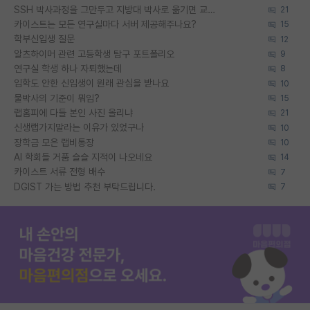
SSH 박사과정을 그만두고 지방대 박사로 옮기면 교수의 꿈은 끝일까요?
21
카이스트는 모든 연구실마다 서버 제공해주나요?
15
학부신입생 질문
12
알츠하이머 관련 고등학생 탐구 포트폴리오
9
연구실 학생 하나 자퇴했는데
8
입학도 안한 신입생이 원래 관심을 받나요
10
물박사의 기준이 뭐임?
15
랩홈피에 다들 본인 사진 올리냐
21
신생랩가지말라는 이유가 있었구나
10
장학금 모은 랩비통장
10
AI 학회들 거품 슬슬 지적이 나오네요
14
카이스트 서류 전형 배수
7
DGIST 가는 방법 추천 부탁드립니다.
7