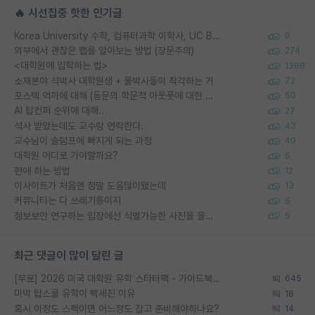
🔥 시선집중 핫한 인기글
Korea University 수학, 컴퓨터과학 이학사, UC Berkeley 산업공학 대학원 공학박사가 되는 것은 쉽지 않겠죠?
9
외부에서 괜찮은 랩을 알아보는 방법 (장문주의)
274
<대학원에 입학하는 법>
1388
소재분야 석박사 대학원생 + 물박사들이 착각하는 거
72
포스텍 억까에 대해 (동문의 학문적 아웃풋에 대한 반박)
50
AI 탑컨퍼 순위에 대해..
27
석사 받았는데도 교수랑 연락한다.
43
교수님이 슬럼프에 빠지게 되는 과정
40
대학원 어디로 가야할까요?
5
편애 하는 방법
12
이사이트가 처음엔 정말 도움많이됐는데
13
커뮤니티는 다 쓰레기통이지
5
정보보안 연구하는 입장에선 식별가능한 사진을 올리는건 비추이긴함
5
최근 댓글이 많이 달린 글
[무료] 2026 미국 대학원 유학 스타터팩 - 가이드북 & 합격자 컨택메일 템플릿
645
미박 탑스쿨 유학이 빡세진 이유
18
혹시 이정도 스펙이면 어느정도 잡고 준비해야하나요?
14