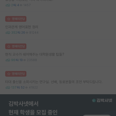
2
4
1457
명예의전당
인과관계 영어표현 정리
352
26
81244
명예의전당
현직 교수가 쉐어해주는 대학원생활 팁들?
96
19
23588
명예의전당
타대 출신을 소외시키는 연구실. 선배, 동료분들의 조언 부탁드립니다.
137
52
41922