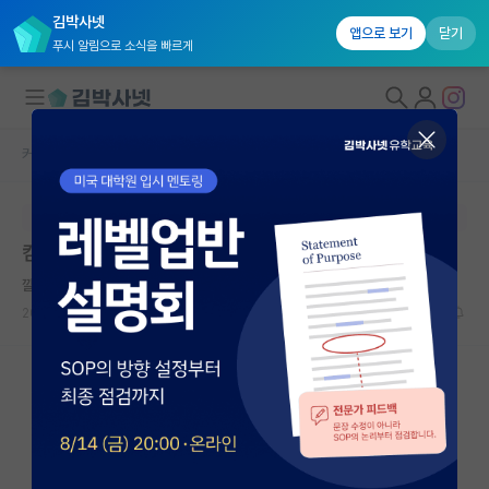
김박사넷
앱으로 보기
닫기
푸시 알림으로 소식을 빠르게
커뮤니티 홈
자유 게시판(아무개랩)
대학원생 모집
본문이 수정되지 않는 박제글입니다.
국내대학원 정보
컴퓨터네트워크vs컴퓨터비전vs소프트웨어개발검증
연구실&오픈랩
깔끔한 프랜시스 크릭
커뮤니티
2026.05.20
4
326
커뮤니티 홈
전체글보기
베스트 게시판
IF 명예의전당