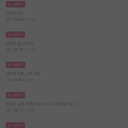
김GPT
컴퓨터비전
0
4
11259
김GPT
대학원 업그레이드
3
13
2914
김GPT
대학원 진학 스펙 고민
2
8
6425
김GPT
컴퓨터 공학 대학원 분야 어디가 유망할까요..?
4
11
5288
김GPT