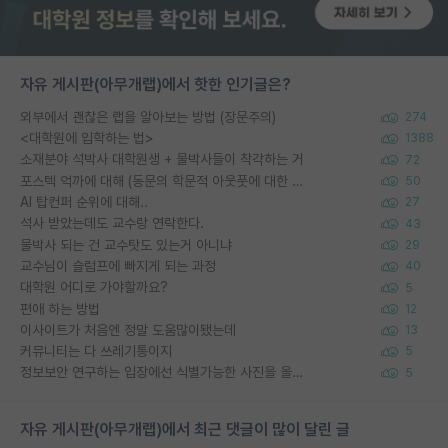
자유 게시판(아무개랩)에서 핫한 인기글은?
외부에서 괜찮은 랩을 알아보는 방법 (장문주의)
274
<대학원에 입학하는 법>
1388
소재분야 석박사 대학원생 + 물박사들이 착각하는 거
72
포스텍 억까에 대해 (동문의 학문적 아웃풋에 대한 반박)
50
AI 탑컨퍼 순위에 대해..
27
석사 받았는데도 교수랑 연락한다.
43
물박사 되는 건 교수탓도 있는거 아니냐
29
교수님이 슬럼프에 빠지게 되는 과정
40
대학원 어디로 가야할까요?
5
편애 하는 방법
12
이사이트가 처음엔 정말 도움많이됐는데
13
커뮤니티는 다 쓰레기통이지
5
정보보안 연구하는 입장에선 식별가능한 사진을 올리는건 비추이긴함
5
자유 게시판(아무개랩)에서 최근 댓글이 많이 달린 글