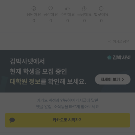
PI 전용 게시판
응원해요
공감해요
추천해요
궁금해요
별로에요
0
0
0
0
0
인문사회 계열 게시판
특수/전문대학원 게시판
게시글 공유
반도체/AI 게시판
장학금/장학생 게시판
학술 정보 게시판
홍보 게시판
커리어
카카오 계정과 연동하여 게시글에 달린
유학교육
댓글 알람, 소식등을 빠르게 받아보세요
이벤트
카카오로 시작하기
반도체 아카데미