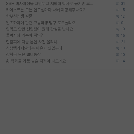
SSH 박사과정을 그만두고 지방대 박사로 옮기면 교수의 꿈은 끝일까요?
21
카이스트는 모든 연구실마다 서버 제공해주나요?
15
학부신입생 질문
12
알츠하이머 관련 고등학생 탐구 포트폴리오
9
입학도 안한 신입생이 원래 관심을 받나요
10
물박사의 기준이 뭐임?
15
랩홈피에 다들 본인 사진 올리냐
21
신생랩가지말라는 이유가 있었구나
10
장학금 모은 랩비통장
10
AI 학회들 거품 슬슬 지적이 나오네요
14