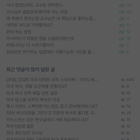
석사 받았는데도 교수랑 연락한다.
43
교수님이 슬럼프에 빠지게 되는 과정
40
왜 후배가 못하는걸 교수님은 내 책임으로 돌리는걸까요?
4
대학원 어디로 가야할까요?
5
편애 하는 방법
12
이사이트가 처음엔 정말 도움많이됐는데
10
커뮤니티는 다 쓰레기통이지
5
정보보안 연구하는 입장에선 식별가능한 사진을 올리는건 비추이긴함
5
최근 댓글이 많이 달린 글
[무료] 2026 미국 대학원 유학 스타터팩 - 가이드북 & 합격자 컨택메일 템플릿
645
미국 박사, 정말 도전해볼 만할까요?
9
미국 박사 컨택 메일 답변 질문
10
미박 탑스쿨 유학이 빡세진 이유
17
혹시 이정도 스펙이면 어느정도 잡고 준비해야하나요?
14
SSH 박사과정을 그만두고 지방대 박사로 옮기면 교수의 꿈은 끝일까요?
20
카이스트는 모든 연구실마다 서버 제공해주나요?
15
학부신입생 질문
12
정년 4년 남은 교수님
8
알츠하이머 관련 고등학생 탐구 포트폴리오
9