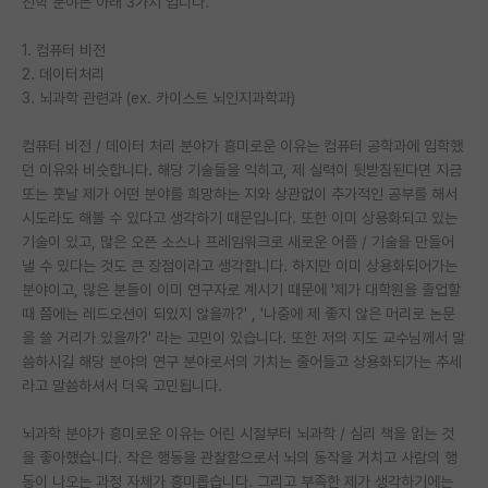
진학 분야는 아래 3가지 입니다.
PI 전용 게시판
1. 컴퓨터 비전
2. 데이터처리
인문사회 계열 게시판
3. 뇌과학 관련과 (ex. 카이스트 뇌인지과학과)
특수/전문대학원 게시판
컴퓨터 비전 / 데이터 처리 분야가 흥미로운 이유는 컴퓨터 공학과에 입학했
반도체/AI 게시판
던 이유와 비슷합니다. 해당 기술들을 익히고, 제 실력이 뒷받침된다면 지금
또는 훗날 제가 어떤 분야를 희망하는 지와 상관없이 추가적인 공부를 해서
장학금/장학생 게시판
시도라도 해볼 수 있다고 생각하기 때문입니다. 또한 이미 상용화되고 있는
기술이 있고, 많은 오픈 소스나 프레임워크로 새로운 어플 / 기술을 만들어
학술 정보 게시판
낼 수 있다는 것도 큰 장점이라고 생각합니다. 하지만 이미 상용화되어가는
분야이고, 많은 분들이 이미 연구자로 계시기 때문에 '제가 대학원을 졸업할
홍보 게시판
때 쯤에는 레드오션이 되있지 않을까?' , '나중에 제 좋지 않은 머리로 논문
을 쓸 거리가 있을까?' 라는 고민이 있습니다. 또한 저의 지도 교수님께서 말
커리어
씀하시길 해당 분야의 연구 분야로서의 가치는 줄어들고 상용화되가는 추세
유학교육
라고 말씀하셔서 더욱 고민됩니다.
이벤트
뇌과학 분야가 흥미로운 이유는 어린 시절부터 뇌과학 / 심리 책을 읽는 것
을 좋아했습니다. 작은 행동을 관찰함으로서 뇌의 동작을 거치고 사람의 행
반도체 아카데미
동이 나오는 과정 자체가 흥미롭습니다. 그리고 부족한 제가 생각하기에는