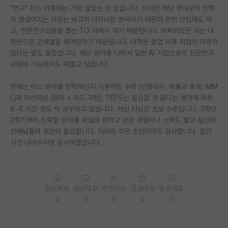
"연구" 라는 이름에는 가장 알맞는 것 같습니다. 하지만 해당 분야로의 진학
재팬라운지 🌸
이 망설여지는 이유는 비교적 마이너한 분야이기 때문에 관련 산업체도 적
고, 전문연구요원을 뽑는 TO 자체가 적기 때문입니다. 어찌되었든 저는 대
학원으로 군해결을 해야만하기 때문입니다. 대학원 졸업 이후 취업이 마땅치
않다는 말도 들었습니다. 해당 분야를 나와서 일반 AI 기업으로의 전문연구
요원이 가능한지도 여쭙고 싶습니다.
현재는 어느 분야를 진학하던지 기본적인 수학 (선형대수, 확률과 통계, MM
L)과 머신러닝 (원리 + 코드 구현), TEPS는 필요할 것 같다는 생각에 하루
6~8 시간 정도 씩 공부하고 있습니다. 머신 러닝은 초보 수준입니다. 3학년
2학기부터 진학할 분야를 확실히 정하고 관련 경험이나 스펙도 쌓고 싶은데
선배님들의 조언이 필요합니다. 어떠한 작은 조언이라도 감사합니다. 잠깐
시간 내어주시면 감사하겠습니다.
응원해요
공감해요
추천해요
궁금해요
별로에요
2
0
0
0
0