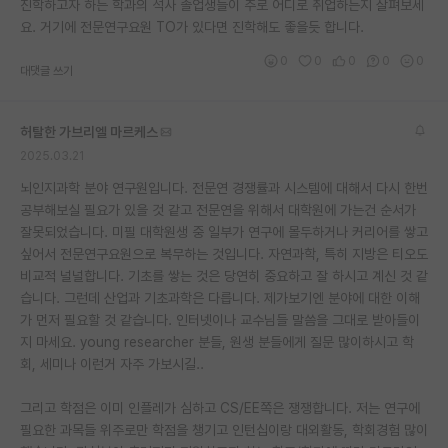
진학하고자 하는 학과의 석사 졸업생들이 주로 어디로 취업하는지 살펴보세
요. 거기에 전문연구요원 TO가 있다면 진학해도 좋을듯 합니다.
0
0
0
0
0
대댓글 쓰기
허탈한 가브리엘 마르케스
2025.03.21
뇌인지과학 분야 연구원입니다. 전문연 경쟁률과 시스템에 대해서 다시 한번
공부해보실 필요가 있을 것 같고 전문연을 위해서 대학원에 가는건 순서가
잘못되었습니다. 미필 대학원생 중 일부가 연구에 몰두하거나 커리어를 쌓고
싶어서 전문연구요원으로 복무하는 것입니다. 자연과학, 특히 지방은 티오도
비교적 널널합니다. 기초를 쌓는 것은 당연히 중요하고 잘 하시고 계신 것 같
습니다. 그런데 산업과 기초과학은 다릅니다. 제가보기엔 분야에 대한 이해
가 먼저 필요할 것 같습니다. 인터넷이나 교수님들 말씀을 그대로 받아들이
지 마세요. young researcher 분들, 원생 분들에게 질문 많이하시고 학
회, 세미나 이런거 자주 가보시길..
그리고 학점은 이미 인플레가 심하고 CS/EE쪽은 쟁쟁합니다. 저는 연구에
필요한 과목들 위주로만 학점을 챙기고 인턴십이랑 대외활동, 학회경험 많이