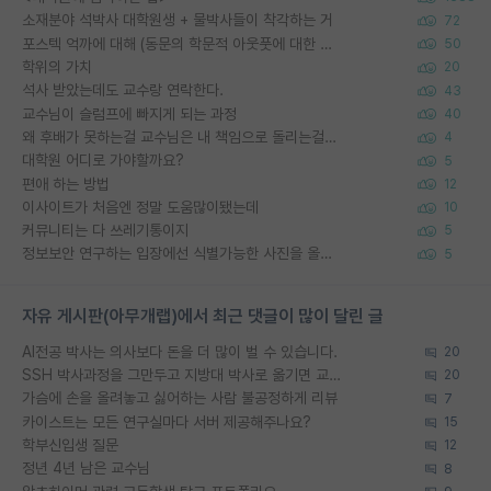
소재분야 석박사 대학원생 + 물박사들이 착각하는 거
72
포스텍 억까에 대해 (동문의 학문적 아웃풋에 대한 반박)
50
학위의 가치
20
석사 받았는데도 교수랑 연락한다.
43
교수님이 슬럼프에 빠지게 되는 과정
40
왜 후배가 못하는걸 교수님은 내 책임으로 돌리는걸까요?
4
대학원 어디로 가야할까요?
5
편애 하는 방법
12
이사이트가 처음엔 정말 도움많이됐는데
10
커뮤니티는 다 쓰레기통이지
5
정보보안 연구하는 입장에선 식별가능한 사진을 올리는건 비추이긴함
5
자유 게시판(아무개랩)에서 최근 댓글이 많이 달린 글
AI전공 박사는 의사보다 돈을 더 많이 벌 수 있습니다.
20
SSH 박사과정을 그만두고 지방대 박사로 옮기면 교수의 꿈은 끝일까요?
20
가슴에 손을 올려놓고 싫어하는 사람 불공정하게 리뷰
7
카이스트는 모든 연구실마다 서버 제공해주나요?
15
학부신입생 질문
12
정년 4년 남은 교수님
8