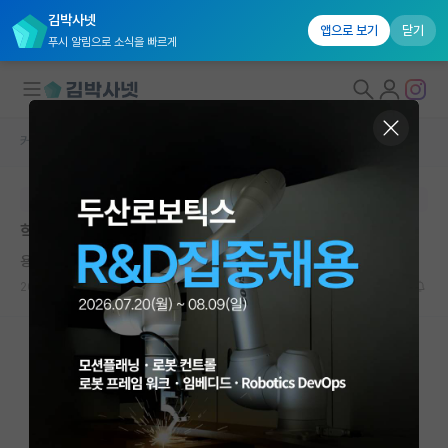
김박사넷
앱으로 보기
닫기
푸시 알림으로 소식을 빠르게
커뮤니티 홈
자유 게시판(아무개랩)
대학원생 모집
본문이 수정되지 않는 박제글입니다.
국내대학원 정보
학부 3학년 AI 대학원 진학 고민
연구실&오픈랩
용감한 존 내시
커뮤니티
2025.02.09
2
2087
커뮤니티 홈
전체글보기
베스트 게시판
IF 명예의전당