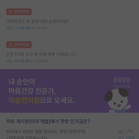
명예의전당
대학원생은 왜 돈에 대해 초연해야함?
233
98
53769
명예의전당
논문 1저자 투고 후 아예 제명 당했습니다.
156
95
115904
자유 게시판(아무개랩)에서 핫한 인기글은?
외부에서 괜찮은 랩을 알아보는 방법 (장문주의)
274
<대학원에 입학하는 법>
1388