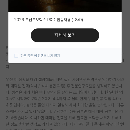
자유 게시판(아무개랩)
2026 두산로보틱스 R&D 집중채용 (~8/9)
미국 유학 게시판
미국 대학원 합격 후기 게시판
자세히 보기
대학원생 모집 게시판
안녕하세요. 저는 SSH 중 한 대학의 컴퓨터공학과에 2025-1학기 기준으
로 3학년 1학기 재학 중인 학부생입니다. 곧 3월 개강이 다가오기도 하고 아
하루 동안 이 컨텐츠 보지 않기
대학원 합격 후기 게시판
직 모르는 것이 많은데 벌써 3학년이라는 막막함에 고민이 많아져 글 남깁니
다.
연구실(PI) 홍보 게시판
우선 제 상황을 대강 설명해드리자면 집안 사정으로 현역으로 입대하기 어려
석박사 채용 정보 게시판
워 대학원 진학(석사 / 석박 통합 과정) 후 전문연구요원을 생각하고 있습니
다. 성적은 제가 처음부터 무언가를 잘하는 스타일이 아닙니다. 1학년 1학기
임용 정보 게시판
3.5로 시작하여 2학년 2학기 4.4까지 쭉 올려 현재 누적 전공 학점 4.0 /
학부 인턴 게시판
4.5 입니다. 성적은 졸업 때까지 열심히 해서 최대한 올릴 생각입니다. 다른
스펙은 가지고 있지 않습니다. 멍청하게 수능 공부만 해서 대학 공부 따라가
취업 게시판
기 바빴습니다. 여차하면 대학원 진학을 위해 필요한 스펙을 채우기 위해 1
년 정도 휴학할 생각도 가지고 있습니다. 제가 고민 끝에 좁혀본 희망 대학원
임용 후기 게시판