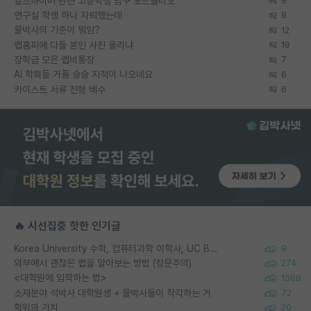
알츠하이머 관련 고등학생 탐구 포트폴리오
9
연구실 학생 하나 자퇴했는데
8
물박사의 기준이 뭐임?
12
랩홈피에 다들 본인 사진 올리냐
19
장학금 모은 랩비통장
7
AI 학회들 거품 슬슬 지적이 나오네요
6
카이스트 서류 전형 배수
6
🔥 시선집중 핫한 인기글
Korea University 수학, 컴퓨터과학 이학사, UC Berkeley 산업공학 대학원 공학박사가 되는 것은 쉽지 않겠죠?
9
외부에서 괜찮은 랩을 알아보는 방법 (장문주의)
274
<대학원에 입학하는 법>
1388
소재분야 석박사 대학원생 + 물박사들이 착각하는 거
72
학위의 가치
20