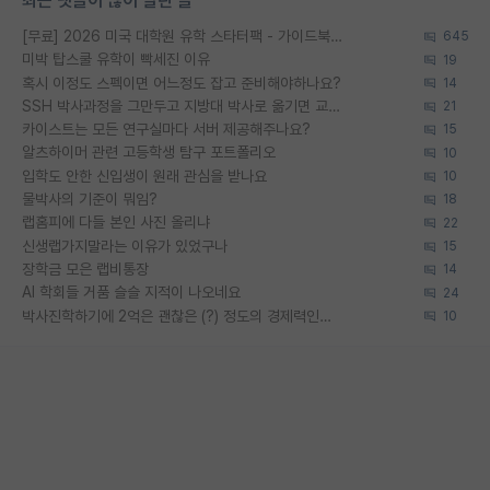
최근 댓글이 많이 달린 글
[무료] 2026 미국 대학원 유학 스타터팩 - 가이드북 & 합격자 컨택메일 템플릿
645
미박 탑스쿨 유학이 빡세진 이유
19
혹시 이정도 스펙이면 어느정도 잡고 준비해야하나요?
14
SSH 박사과정을 그만두고 지방대 박사로 옮기면 교수의 꿈은 끝일까요?
21
카이스트는 모든 연구실마다 서버 제공해주나요?
15
알츠하이머 관련 고등학생 탐구 포트폴리오
10
입학도 안한 신입생이 원래 관심을 받나요
10
물박사의 기준이 뭐임?
18
랩홈피에 다들 본인 사진 올리냐
22
신생랩가지말라는 이유가 있었구나
15
장학금 모은 랩비통장
14
AI 학회들 거품 슬슬 지적이 나오네요
24
박사진학하기에 2억은 괜찮은 (?) 정도의 경제력인가요
10