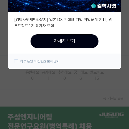
자유 게시판(아무개랩)
[김박사넷재팬라운지] 일본 DX 컨설팅 기업 취업을 위한 IT, AI
미국 유학 게시판
부트캠프 1기 참가자 모집
미국 대학원 합격 후기 게시판
자세히 보기
대학원생 모집 게시판
대학원 합격 후기 게시판
하루 동안 이 컨텐츠 보지 않기
연구실(PI) 홍보 게시판
응원해요
공감해요
추천해요
궁금해요
별로에요
0
1
0
6
15
석박사 채용 정보 게시판
임용 정보 게시판
게시글 공유
학부 인턴 게시판
취업 게시판
임용 후기 게시판