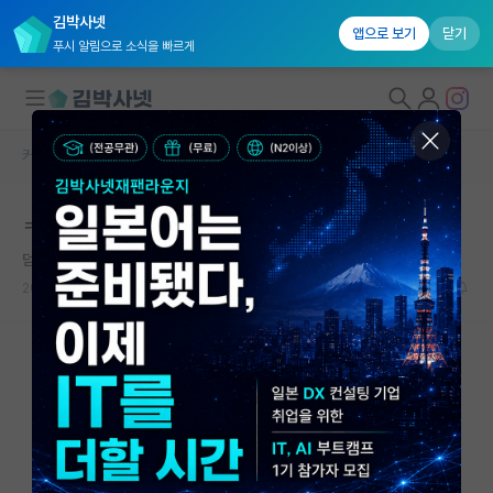
김박사넷
앱으로 보기
닫기
푸시 알림으로 소식을 빠르게
커뮤니티 홈
자유 게시판(아무개랩)
대학원생 모집
ㅋㅋ 박사과정하는 아는애
국내대학원 정보
덤덤한 가브리엘 마르케스
연구실&오픈랩
2026.05.19
13
13727
커뮤니티
커뮤니티 홈
전체글보기
베스트 게시판
IF 명예의전당