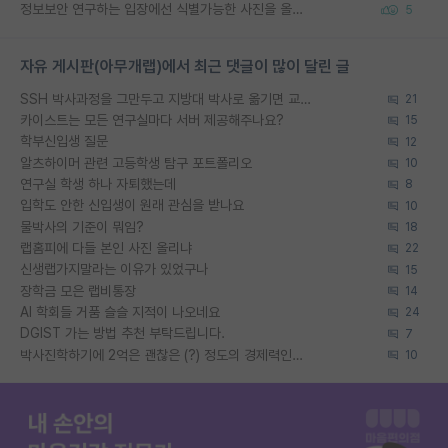
정보보안 연구하는 입장에선 식별가능한 사진을 올리는건 비추이긴함
5
자유 게시판(아무개랩)에서 최근 댓글이 많이 달린 글
SSH 박사과정을 그만두고 지방대 박사로 옮기면 교수의 꿈은 끝일까요?
21
카이스트는 모든 연구실마다 서버 제공해주나요?
15
학부신입생 질문
12
알츠하이머 관련 고등학생 탐구 포트폴리오
10
연구실 학생 하나 자퇴했는데
8
입학도 안한 신입생이 원래 관심을 받나요
10
물박사의 기준이 뭐임?
18
랩홈피에 다들 본인 사진 올리냐
22
신생랩가지말라는 이유가 있었구나
15
장학금 모은 랩비통장
14
AI 학회들 거품 슬슬 지적이 나오네요
24
DGIST 가는 방법 추천 부탁드립니다.
7
박사진학하기에 2억은 괜찮은 (?) 정도의 경제력인가요
10