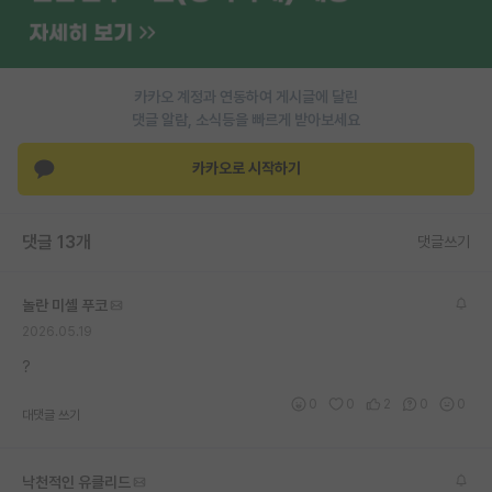
PI 전용 게시판
인문사회 계열 게시판
카카오 계정과 연동하여 게시글에 달린
댓글 알람, 소식등을 빠르게 받아보세요
특수/전문대학원 게시판
반도체/AI 게시판
카카오로 시작하기
장학금/장학생 게시판
댓글 13개
댓글쓰기
학술 정보 게시판
홍보 게시판
놀란 미셸 푸코
2026.05.19
커리어
?
유학교육
0
0
2
0
0
대댓글 쓰기
이벤트
반도체 아카데미
낙천적인 유클리드