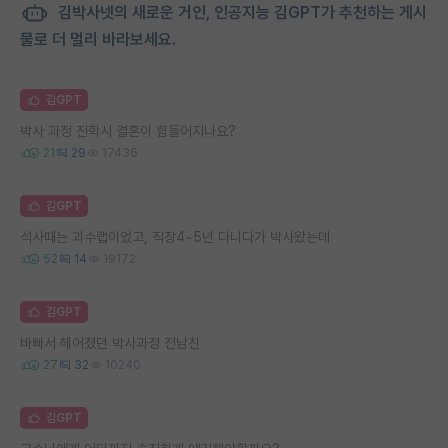
김박사넷의 새로운 거인, 인공지능 김GPT가 추천하는 게시
물로 더 멀리 바라보세요.
김GPT
박사 과정 진학시 결혼이 힘들어지나요?
21
29
17436
김GPT
석사때는 괴수랩이었고, 직장4~5년 다니다가 박사왔는데
52
14
19172
김GPT
바빠서 헤어졌던 박사과정 전남친
27
32
10240
김GPT