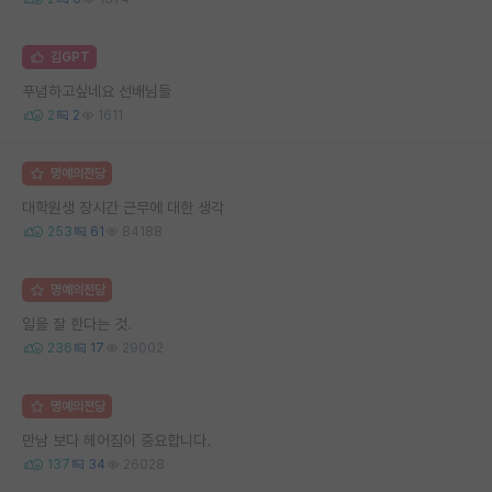
김GPT
푸념하고싶네요 선배님들
2
2
1611
명예의전당
대학원생 장시간 근무에 대한 생각
253
61
84188
명예의전당
일을 잘 한다는 것.
236
17
29002
명예의전당
만남 보다 헤어짐이 중요합니다.
137
34
26028