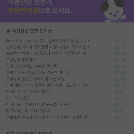
🔥 시선집중 핫한 인기글
Korea University 수학, 컴퓨터과학 이학사, UC Berkeley 산업공학 대학원 공학박사가 되는 것은 쉽지 않겠죠?
10
소재분야 석박사 대학원생 + 물박사들이 착각하는 거
72
포스텍 억까에 대해 (동문의 학문적 아웃풋에 대한 반박)
50
교수님이 무서워요
16
석사 받았는데도 교수랑 연락한다.
43
물박사 되는 건 교수탓도 있는거 아니냐
29
교수님이 슬럼프에 빠지게 되는 과정
40
진짜 제발 적당히 똑똑한 박사과정이라도 위에 있었으면..
14
대학원 어디로 가야할까요?
5
편애 하는 방법
12
이사이트가 처음엔 정말 도움많이됐는데
14
커뮤니티는 다 쓰레기통이지
6
정보보안 연구하는 입장에선 식별가능한 사진을 올리는건 비추이긴함
5