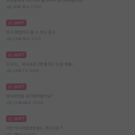
교수님에게 어디까지 솔직하게 얘기해야할까요?
16
16
21686
김GPT
박사 졸업까지 쓸 수 있는 꼼수
34
10
8009
김GPT
드디어... 박사과정 2번쨰 SCI 논문 제출..
24
7
8966
김GPT
박사과정을 포기해야할까요?
34
44
10498
김GPT
이란 박사과정생분들도 계신가요 ?
2
6
1674