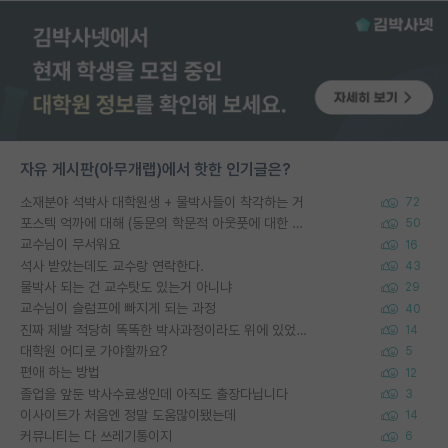
자유 게시판(아무개랩)에서 핫한 인기글은?
소재분야 석박사 대학원생 + 물박사들이 착각하는 거
72
포스텍 억까에 대해 (동문의 학문적 아웃풋에 대한 반박)
50
교수님이 무서워요
16
석사 받았는데도 교수랑 연락한다.
43
물박사 되는 건 교수탓도 있는거 아니냐
29
교수님이 슬럼프에 빠지게 되는 과정
40
진짜 제발 적당히 똑똑한 박사과정이라도 위에 있었으면..
14
대학원 어디로 가야할까요?
5
편애 하는 방법
12
졸업을 앞둔 박사수료생인데 아직도 출장다닙니다
3
이사이트가 처음엔 정말 도움많이됐는데
14
커뮤니티는 다 쓰레기통이지
6