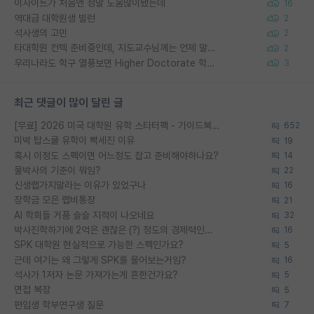
이사이트가 처음엔 정말 도움많이됐는데
16
역대급 대학원생 빌런
2
석사생의 고민
2
타대학원 컨텍 준비중인데, 지도교수님께는 언제 말씀드려야 할까요?
2
우리나라도 학구 열풍보면 Higher Doctorate 학위가 필요하다고 봅니다.
3
최근 댓글이 많이 달린 글
[무료] 2026 미국 대학원 유학 스타터팩 - 가이드북 & 합격자 컨택메일 템플릿
652
미박 탑스쿨 유학이 빡세진 이유
19
혹시 이정도 스펙이면 어느정도 잡고 준비해야하나요?
14
물박사의 기준이 뭐임?
22
신생랩가지말라는 이유가 있었구나
16
장학금 모은 랩비통장
21
AI 학회들 거품 슬슬 지적이 나오네요
32
박사진학하기에 2억은 괜찮은 (?) 정도의 경제력인가요
16
SPK 대학원 현실적으로 가능한 스펙인가요?
5
근데 여기는 왜 그렇게 SPK를 물어보는거임?
16
석사가 1저자 논문 가져가는게 흔한건가요?
5
면접 복장
5
편입생 학부연구생 질문
7