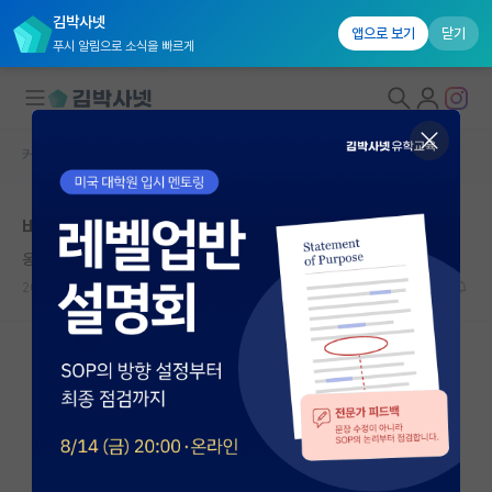
김박사넷
앱으로 보기
닫기
푸시 알림으로 소식을 빠르게
커뮤니티 홈
자유 게시판(아무개랩)
대학원생 모집
바빠서 헤어졌던 박사과정 전남친
국내대학원 정보
옹졸한 닐스 보어
연구실&오픈랩
2024.10.17
32
10254
커뮤니티
커뮤니티 홈
전체글보기
베스트 게시판
IF 명예의전당