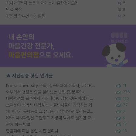
석사가 1저자 논문 가져가는게 흔한건가요?
5
면접 복장
5
편입생 학부연구생 질문
7
🔥 시선집중 핫한 인기글
Korea University 수학, 컴퓨터과학 이학사, UC Berkeley 산업공학 대학원 공학박사가 되는 것은 쉽지 않겠죠?
11
외부에서 괜찮은 랩을 알아보는 방법 (장문주의)
276
대학원생들 교수에게 가스라이팅 당한 것은 이해가 갑니다. 안타깝네요.
120
소재분야 석박사 대학원생 + 물박사들이 착각하는 거
77
왜 후배가 못하는걸 교수님은 내 책임으로 돌리는걸까요?
7
SSH 박사과정을 그만두고 지방대 박사로 옮기면 교수의 꿈은 끝일까요?
9
편애 하는 방법
17
랩홈피에 다들 본인 사진 올리냐
13