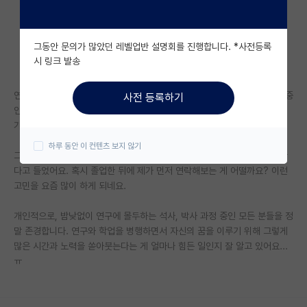
자유 게시판(아무개랩)
그동안 문의가 많았던 레벨업반 설명회를 진행합니다. *사전등록
미국 유학 게시판
시 링크 발송
미국 대학원 합격 후기 게시판
연애 당시 저는 해외 롱디를 하고 있었고, 졸업 2년을 앞둔 공대 박사과정 중
사전 등록하기
대학원생 모집 게시판
인 전 남친과 정말 바쁜 일정을 이유로 헤어진 지 벌써 1년이 넘었어요. (제
가 차였답니다.)
대학원 합격 후기 게시판
하루 동안 이 컨텐츠 보지 않기
그동안 서로 연락은 전혀 하지 않고 지냈는데, 이제 전 남친이 곧 졸업을 한
연구실(PI) 홍보 게시판
다고 들었어요. 혹시 졸업한 뒤에 제가 먼저 연락해보는 게 어떨까요? 이런
고민을 요즘 많이 하게 되네요.
석박사 채용 정보 게시판
개인적으로, 밤낮없이 연구에 몰두하는 석사, 박사 과정 중인 모든 분들을 정
임용 정보 게시판
말 존경합니다. 연구와 학업을 병행하면서 자신의 꿈을 이루기 위해 그렇게
학부 인턴 게시판
많은 시간과 노력을 쏟아붓는다는 게 얼마나 힘든 일인지 잘 알고 있어요...
ㅠ
취업 게시판
임용 후기 게시판