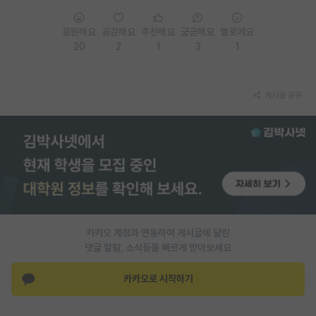
PI 전용 게시판
응원해요
공감해요
추천해요
궁금해요
별로에요
20
2
1
3
1
인문사회 계열 게시판
특수/전문대학원 게시판
게시글 공유
반도체/AI 게시판
장학금/장학생 게시판
학술 정보 게시판
홍보 게시판
커리어
카카오 계정과 연동하여 게시글에 달린
유학교육
댓글 알람, 소식등을 빠르게 받아보세요
이벤트
카카오로 시작하기
반도체 아카데미