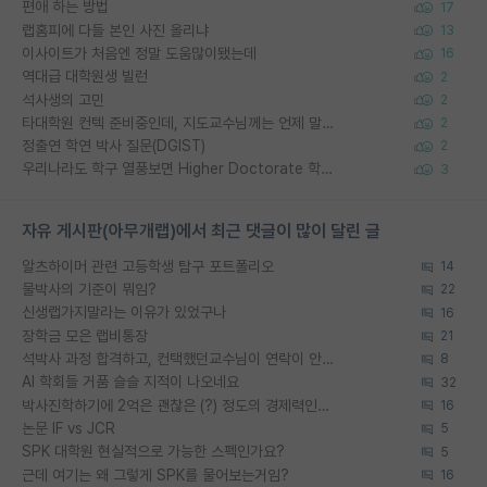
편애 하는 방법
17
랩홈피에 다들 본인 사진 올리냐
13
이사이트가 처음엔 정말 도움많이됐는데
16
역대급 대학원생 빌런
2
석사생의 고민
2
타대학원 컨텍 준비중인데, 지도교수님께는 언제 말씀드려야 할까요?
2
정출연 학연 박사 질문(DGIST)
2
우리나라도 학구 열풍보면 Higher Doctorate 학위가 필요하다고 봅니다.
3
자유 게시판(아무개랩)에서 최근 댓글이 많이 달린 글
알츠하이머 관련 고등학생 탐구 포트폴리오
14
물박사의 기준이 뭐임?
22
신생랩가지말라는 이유가 있었구나
16
장학금 모은 랩비통장
21
석박사 과정 합격하고, 컨택했던교수님이 연락이 안됩니다...
8
AI 학회들 거품 슬슬 지적이 나오네요
32
박사진학하기에 2억은 괜찮은 (?) 정도의 경제력인가요
16
논문 IF vs JCR
5
SPK 대학원 현실적으로 가능한 스펙인가요?
5
근데 여기는 왜 그렇게 SPK를 물어보는거임?
16