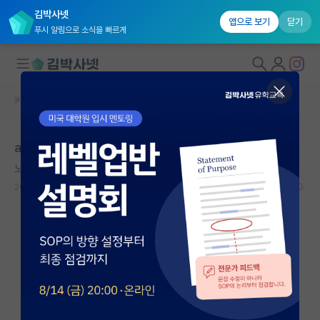
김박사넷
앱으로 보기
닫기
푸시 알림으로 소식을 빠르게
커뮤니티 홈
자유 게시판(아무개랩)
대학원생 모집
ai workshop의 위상
국내대학원 정보
노래하는 쇼펜하우어
*
연구실&오픈랩
2026.05.16
34
2471
커뮤니티
커뮤니티 홈
전체글보기
베스트 게시판
IF 명예의전당