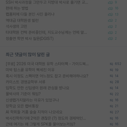
SSH 박사과정을 그만두고 지방대 박사로 옮기면 교수의 꿈은 끝일까요?
9
편애 하는 방법
16
랩홈피에 다들 본인 사진 올리냐
13
역대급 대학원생 빌런
2
석사생의 고민
2
타대학원 컨텍 준비중인데, 지도교수님께는 언제 말씀드려야 할까요?
2
정출연 학연 박사 질문(DGIST)
2
최근 댓글이 많이 달린 글
[무료] 2026 미국 대학원 유학 스타터팩 - 가이드북 & 합격자 컨택메일 템플릿
652
미박 탑스쿨 유학이 빡세진 이유
19
혹시 이정도 스펙이면 어느정도 잡고 준비해야하나요?
14
카이스트 경영공학부 서류
28
입학도 안한 신입생이 원래 관심을 받나요
14
물박사의 기준이 뭐임?
22
신생랩가지말라는 이유가 있었구나
16
장학금 모은 랩비통장
21
AI 학회들 거품 슬슬 지적이 나오네요
27
박사진학하기에 2억은 괜찮은 (?) 정도의 경제력인가요
16
근데 여기는 왜 그렇게 SPK를 물어보는거임?
16