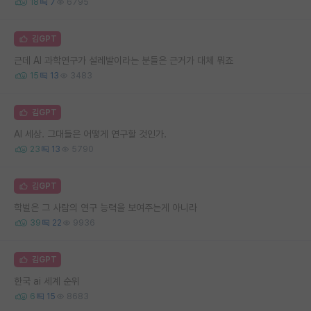
18
7
6795
김GPT
근데 AI 과학연구가 설레발이라는 분들은 근거가 대체 뭐죠
15
13
3483
김GPT
AI 세상. 그대들은 어떻게 연구할 것인가.
23
13
5790
김GPT
학벌은 그 사람의 연구 능력을 보여주는게 아니라
39
22
9936
김GPT
한국 ai 세계 순위
6
15
8683