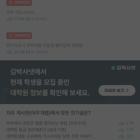
명예의전당
우리 지도교수님..
175
33
60682
명예의전당
연구자로서 우여곡절 우울증/불안장애 경험담
342
24
69608
자유 게시판(아무개랩)에서 핫한 인기글은?
외부에서 괜찮은 랩을 알아보는 방법 (장문주의)
276
대학원 월급 정리해준다 (공대 기준)
275
대학원생들 교수에게 가스라이팅 당한 것은 이해가 갑니다. 안타깝네요.
120