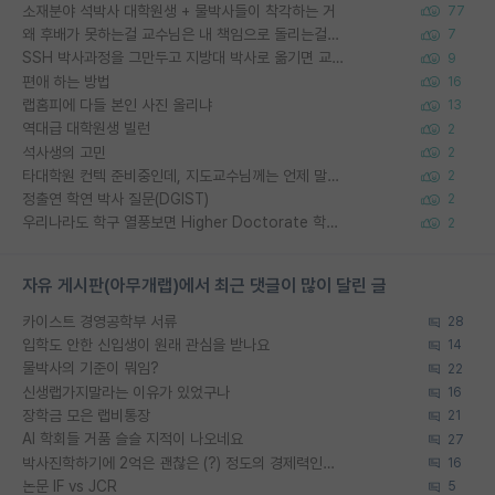
소재분야 석박사 대학원생 + 물박사들이 착각하는 거
77
왜 후배가 못하는걸 교수님은 내 책임으로 돌리는걸까요?
7
SSH 박사과정을 그만두고 지방대 박사로 옮기면 교수의 꿈은 끝일까요?
9
편애 하는 방법
16
랩홈피에 다들 본인 사진 올리냐
13
역대급 대학원생 빌런
2
석사생의 고민
2
타대학원 컨텍 준비중인데, 지도교수님께는 언제 말씀드려야 할까요?
2
정출연 학연 박사 질문(DGIST)
2
우리나라도 학구 열풍보면 Higher Doctorate 학위가 필요하다고 봅니다.
2
자유 게시판(아무개랩)에서 최근 댓글이 많이 달린 글
카이스트 경영공학부 서류
28
입학도 안한 신입생이 원래 관심을 받나요
14
물박사의 기준이 뭐임?
22
신생랩가지말라는 이유가 있었구나
16
장학금 모은 랩비통장
21
AI 학회들 거품 슬슬 지적이 나오네요
27
박사진학하기에 2억은 괜찮은 (?) 정도의 경제력인가요
16
논문 IF vs JCR
5