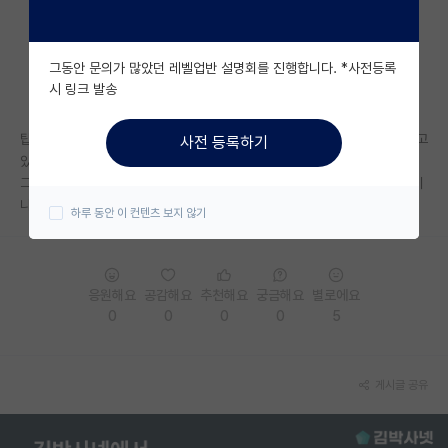
자유 게시판(아무개랩)
그동안 문의가 많았던 레벨업반 설명회를 진행합니다. *사전등록
미국 유학 게시판
시 링크 발송
미국 대학원 합격 후기 게시판
탑컨퍼의 workshop은 main track과는 위상이 많이 차이나는것으로 알고
사전 등록하기
대학원생 모집 게시판
있습니다. publication도 아니구요
그러면 workshop은 어느 정도라고 보는게 맞을까요? 그래도 국제 저널이
대학원 합격 후기 게시판
나 2 혹은 3티어 conference보다는 어렵다고 봐야하나요?
하루 동안 이 컨텐츠 보지 않기
연구실(PI) 홍보 게시판
석박사 채용 정보 게시판
응원해요
공감해요
추천해요
궁금해요
별로에요
0
0
0
0
5
임용 정보 게시판
학부 인턴 게시판
게시글 공유
취업 게시판
임용 후기 게시판