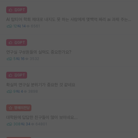
김GPT
AI 탑티어 학회 제대로 내지도 못 하는 사람에게 몇백억 짜리 ai 과제 주는 사람은 뭔가 싶다
12
14
6561
김GPT
연구실 구성원들의 실력도 중요한가요?
5
16
3532
김GPT
확실히 연구실 분위기가 중요한 것 같네요
9
4
3898
명예의전당
대학원에 답답한 친구들이 많이 보이네요...
308
34
64801