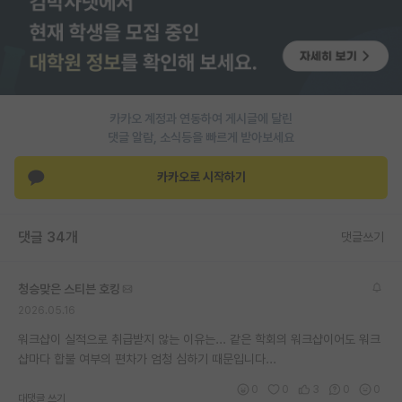
PI 전용 게시판
인문사회 계열 게시판
특수/전문대학원 게시판
카카오 계정과 연동하여 게시글에 달린
반도체/AI 게시판
댓글 알람, 소식등을 빠르게 받아보세요
장학금/장학생 게시판
카카오로 시작하기
학술 정보 게시판
댓글 34개
댓글쓰기
홍보 게시판
커리어
청승맞은 스티븐 호킹
2026.05.16
유학교육
워크샵이 실적으로 취급받지 않는 이유는... 같은 학회의 워크샵이어도 워크
이벤트
샵마다 합불 여부의 편차가 엄청 심하기 때문입니다...
반도체 아카데미
0
0
3
0
0
대댓글 쓰기