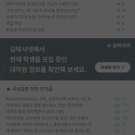
SPK 대학원 현실적으로 가능한 스펙인가요?
5
근데 여기는 왜 그렇게 SPK를 물어보는거임?
16
석사가 1저자 논문 가져가는게 흔한건가요?
5
면접 복장
5
편입생 학부연구생 질문
7
🔥 시선집중 핫한 인기글
Korea University 수학, 컴퓨터과학 이학사, UC Berkeley 산업공학 대학원 공학박사가 되는 것은 쉽지 않겠죠?
11
외부에서 괜찮은 랩을 알아보는 방법 (장문주의)
276
대학원 월급 정리해준다 (공대 기준)
275
대학원생들 교수에게 가스라이팅 당한 것은 이해가 갑니다. 안타깝네요.
120
소재분야 석박사 대학원생 + 물박사들이 착각하는 거
77
왜 후배가 못하는걸 교수님은 내 책임으로 돌리는걸까요?
7