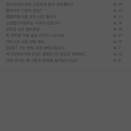
알츠하이머 관련 고등학생 탐구 포트폴리오
14
물박사의 기준이 뭐임?
22
랩홈피에 다들 본인 사진 올리냐
23
신생랩가지말라는 이유가 있었구나
16
장학금 모은 랩비통장
19
AI 학회들 거품 슬슬 지적이 나오네요
27
카이스트 서류 전형 배수
10
DGIST 가는 방법 추천 부탁드립니다.
7
박사진학하기에 2억은 괜찮은 (?) 정도의 경제력인가요
15
근데 여기는 왜 그렇게 SPK를 물어보는거임?
8