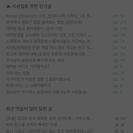
🔥 시선집중 핫한 인기글
Korea University 수학, 컴퓨터과학 이학사, UC Berkeley 산업공학 대학원 공학박사가 되는 것은 쉽지 않겠죠?
10
외부에서 괜찮은 랩을 알아보는 방법 (장문주의)
275
대학원 월급 정리해준다 (공대 기준)
275
대학원생들 교수에게 가스라이팅 당한 것은 이해가 갑니다. 안타깝네요.
119
소재분야 석박사 대학원생 + 물박사들이 착각하는 거
76
석사입학예정생 분들! 제발 어느 정도 각오는 하고 오세요.
156
포스텍 억까에 대해 (동문의 학문적 아웃풋에 대한 반박)
50
교수님이 슬럼프에 빠지게 되는 과정
40
대학원 어디로 가야할까요?
5
편애 하는 방법
16
이사이트가 처음엔 정말 도움많이됐는데
14
커뮤니티는 다 쓰레기통이지
6
정보보안 연구하는 입장에선 식별가능한 사진을 올리는건 비추이긴함
6
최근 댓글이 많이 달린 글
[무료] 2026 미국 대학원 유학 스타터팩 - 가이드북 & 합격자 컨택메일 템플릿
647
미박 탑스쿨 유학이 빡세진 이유
19
혹시 이정도 스펙이면 어느정도 잡고 준비해야하나요?
14