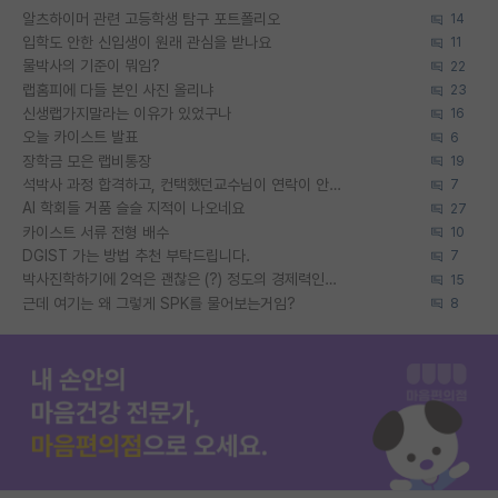
알츠하이머 관련 고등학생 탐구 포트폴리오
14
입학도 안한 신입생이 원래 관심을 받나요
11
물박사의 기준이 뭐임?
22
랩홈피에 다들 본인 사진 올리냐
23
신생랩가지말라는 이유가 있었구나
16
오늘 카이스트 발표
6
장학금 모은 랩비통장
19
석박사 과정 합격하고, 컨택했던교수님이 연락이 안됩니다...
7
AI 학회들 거품 슬슬 지적이 나오네요
27
카이스트 서류 전형 배수
10
DGIST 가는 방법 추천 부탁드립니다.
7
박사진학하기에 2억은 괜찮은 (?) 정도의 경제력인가요
15
근데 여기는 왜 그렇게 SPK를 물어보는거임?
8