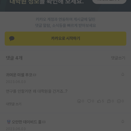
PI 전용 게시판
카카오 계정과 연동하여 게시글에 달린
인문사회 계열 게시판
댓글 알람, 소식등을 빠르게 받아보세요
특수/전문대학원 게시판
카카오로 시작하기
반도체/AI 게시판
장학금/장학생 게시판
댓글 4개
댓글쓰기
학술 정보 게시판
귀여운 미셸 푸코
홍보 게시판
2023.06.03
커리어
연구를 안할거면 왜 대학원을 간거죠..?
0
0
5
0
0
유학교육
대댓글 쓰기
이벤트
오만한 데이비드 흄
반도체 아카데미
2023.06.03