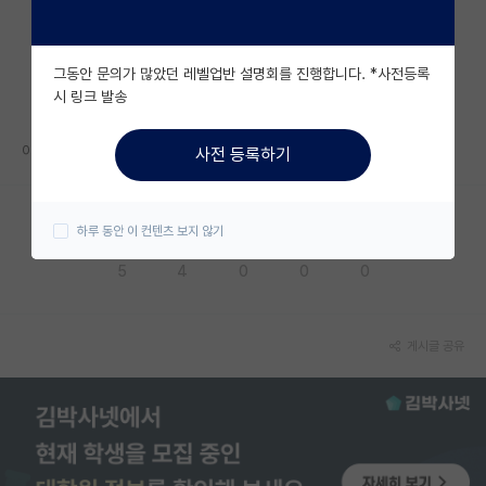
자유 게시판(아무개랩)
그동안 문의가 많았던 레벨업반 설명회를 진행합니다. *사전등록
미국 유학 게시판
시 링크 발송
미국 대학원 합격 후기 게시판
아무도 연구를 하지 않는 랩은 오히려 연구를 하는게 배척의 요인이 됨
사전 등록하기
대학원생 모집 게시판
대학원 합격 후기 게시판
하루 동안 이 컨텐츠 보지 않기
응원해요
공감해요
추천해요
궁금해요
별로에요
연구실(PI) 홍보 게시판
5
4
0
0
0
석박사 채용 정보 게시판
임용 정보 게시판
게시글 공유
학부 인턴 게시판
취업 게시판
임용 후기 게시판