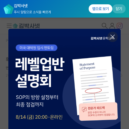
김박사넷
앱으로 보기
닫기
푸시 알림으로 소식을 빠르게
커뮤니티 홈
자유 게시판(아무개랩)
대학원생 모집
확실히 연구실 분위기가 중요한 것 같네요
국내대학원 정보
뻔뻔한 존 내시
연구실&오픈랩
2023.06.03
4
3896
커뮤니티
커뮤니티 홈
전체글보기
베스트 게시판
IF 명예의전당