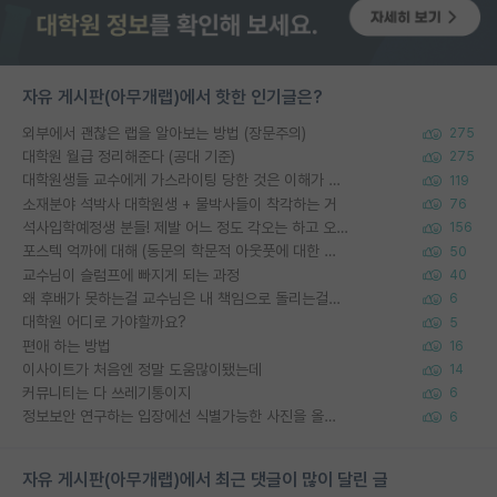
자유 게시판(아무개랩)에서 핫한 인기글은?
외부에서 괜찮은 랩을 알아보는 방법 (장문주의)
275
대학원 월급 정리해준다 (공대 기준)
275
대학원생들 교수에게 가스라이팅 당한 것은 이해가 갑니다. 안타깝네요.
119
소재분야 석박사 대학원생 + 물박사들이 착각하는 거
76
석사입학예정생 분들! 제발 어느 정도 각오는 하고 오세요.
156
포스텍 억까에 대해 (동문의 학문적 아웃풋에 대한 반박)
50
교수님이 슬럼프에 빠지게 되는 과정
40
왜 후배가 못하는걸 교수님은 내 책임으로 돌리는걸까요?
6
대학원 어디로 가야할까요?
5
편애 하는 방법
16
이사이트가 처음엔 정말 도움많이됐는데
14
커뮤니티는 다 쓰레기통이지
6
정보보안 연구하는 입장에선 식별가능한 사진을 올리는건 비추이긴함
6
자유 게시판(아무개랩)에서 최근 댓글이 많이 달린 글