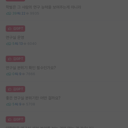
학벌은 그 사람의 연구 능력을 보여주는게 아니라
39
22
9935
김GPT
연구실 운영
5
13
6040
김GPT
연구실 분위기 확인 필수인가요?
0
9
7666
김GPT
좋은 연구실 분위기란 어떤 걸까요?
5
9
5708
김GPT