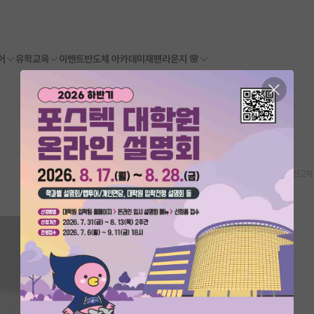
어
유학교육
이벤트
반도체 아카데미
재팬라운지 🌸
스크랩
신고하