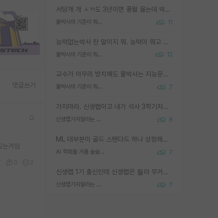
서당개 개 ㅅㄲ도 3년이면 풍월 읊는데 박사 5년 이상 대리고 있으면서 물된건 교수 탓 맞는ㄱ게 거기가 서당이 아니란 소리임
물박사의 기준이 뭐임?
11
능력없는박사 란 말이지 뭐. 능력이 뭐고 능력이 있다는게 뭔지는 사람마다 기준이 다르니까 얘기해봐야 서로 자기 기준만 얘기해서 논쟁이 끝이 안나고. 주위에서 능력있고 야심있는 신입생이 교수가 유의미한 피드백을 아예 안주면서 제대로된 과제에 참여해볼 기회도 제공하지 않고 잡일 뺑뺑이만 돌려서 맨날 단순작업만 하면서 밤새다가 눈빛이 점점 죽어가는걸 본 사람은 물박사는 교수탓이라고 하고, 교수는 이것저것 알려도 주고 기회도 주고 사수 동기 붙여주면서 어떻게든 끌고가려고 하는데 본인이 매일 뺀질거리면서 출근 하는둥마는둥 하다가 기껏 와서도 폰이나 쳐다보다가 실험 망치고 저녁약속있어서 먼저 가볼게요~ 하는걸 본 사람은 물박사는 본인탓이라고 함.
물박사의 기준이 뭐임?
12
교수가 아무리 방치해도 물박사는 지능문제고 본인 의지 문제임. 만물 교수탓 하는 애들이 이상한거임.
댓글쓰기
물박사의 기준이 뭐임?
7
가지마라. 신생랩이고 내가 석사 3학기차인데 최고참인데 나도 아무것도 모르는데 교수가 후배들 왜 논문 교육 안시키냐. 논문 왜 안 써오냐 닦달한다
신생랩가지말라는 이유가 있었구나
8
ML 대부분이 골드 스탠다드 하나 상정해놓고 (벤치마크 데이터셋이 여러 개면 여러 개 상정) 그거 얼마나 잘 맞추나 싸움임 가끔 번뜩이는 설계 철학을 보여주는 논문들도 있지만 대부분 그거 성적 얼마나 더 올리느라에 혈안이 되어 있는 측면이 잇음
 있는거임
AI 학회들 거품 슬슬 지적이 나오네요
7
7
0
2
신생랩 1기 출신인데 신생랩은 줠라 무거운 바벨 같은거임. 들면 대박인데 못들면 깔려 죽음. 아무도 알려주지 않는 환경에서 자생해야하지만, 일단 살아남았다면 그 어떤 사람보다 악착같고 생존력 높은 사람으로 거듭날 수 있음
신생랩가지말라는 이유가 있었구나
7