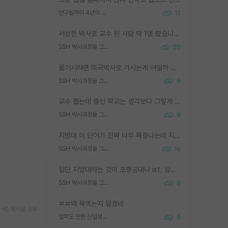
연구실적이 4년의 공백이 있는거 어떻게 생각하냐
12
서성한 박사로 교수 된 사람 딱 1명 봤습니다. 근데 지방대 박사로 교수된 거는 기적이 일어나야되요. 서성한 학부부터여도 빡센게 교수임용일텐데 지방대박사로 무슨 교수가 되나요...... 중소기업/중견기업 팀장급/연구소장급이나 될거 같네요.
SSH 박사과정을 그만두고 지방대 박사로 옮기면 교수의 꿈은 끝일까요?
20
옮기시려면 미국박사로 가시는게 어떨까 싶네요. 교수가 꿈이면 미국박사 하고 미국교수 까지 같이 노리시는게 기회가 많지 않을까요?
SSH 박사과정을 그만두고 지방대 박사로 옮기면 교수의 꿈은 끝일까요?
9
교수 뽑는데 출신 학교는 생각보다 그렇게 안 봄. 앞으로는 더 안 보게 될거임. 박사는 어디서 진행해도 됨. 단, 제대로 쌓고 좋은 실적 만들 수 있다면. 그런데 지방대는 그럴 가능성이 지극히 낮음. 나만 열심히 잘 하면 된다? 인간은 주변 환경에 지배되는 나약한 존재임. 주변의 지방대 대학원생과 섞이고 지방 특유의 여유로움 또는 나쁘게 얘기해서 나태함에 젖어 살다보면 교수의 꿈 자체를 잊어버리게 될 가능성도 있음. 주변 환경이 70~80%임.
SSH 박사과정을 그만두고 지방대 박사로 옮기면 교수의 꿈은 끝일까요?
9
지방대 이 단어가 진짜 너무 짜증나는데 지방대면 다 그냥 쓰레기인가요? 무슨 말 같지도 않은 댓글들이 있는건지??? 지방에도 충분히 좋은 대학 많고 충분히 잘하는 교수님들 많습니다 포항공대 4개 IST 대표 지거국들 여기 모두 다 지방에 있고 여기 출신들 중에 교수하는 분들 적지 않습니다 지거국 출신이 무슨 교수를 하냐?라고 생각할 사람들 많은데 상위 대표 지거국에 아웃라이어들 많습니다 결국 개인의 연구역량과 실적이 중요합니다 이 역량을 펼치는데 있어서 지도교수와의 합도 중요합니다. 그리고 경력이 필요하면 해외포닥까지 다녀오세요
SSH 박사과정을 그만두고 지방대 박사로 옮기면 교수의 꿈은 끝일까요?
16
일단 지방대라는 것이 포항공대나 ist, 상위 지거국은 아니라고 생각하겠습니다. 그런곳은 서성한에 비해 소위 대학 네임밸류가 크게 뒤떨어지지는 않으니까요. 대학 이름이 중요하냐? 당연합니다. 대학 이름이 좋아서 좋은 아웃풋이 나오는 것이냐, 좋은 대학은 좋은 사람과 좋은 기회가 몰려있으니 아웃풋도 자연스럽게 좋아지는 것이냐? 대답하기 어려운 문제입니다. 아직 한국 사회에서 학벌을 보는 것도, 특히 이공계를 중심으로 학벌보다는 실적 위주라는 분위기가 형성되는 것도 사실입니다. 지방대 출신으로 전임교수가 될수 있느냐? 가능 불가능을 따지면 당연히 가능입니다. 지방대 박사 출신으로 전임교원이 된 경우가 실제로 있으니까요. 현실적인 가능성이 있느냐? 지금 이정도 대학의 교수가 되고싶다고 생각되는 대학 들어가서 컴공과 교수 목록 켜고 박사 어디서 받았는지 쭉 한번 보세요. 냉정하게 지방대 출신인 분들이 많지는 않으실겁니다.
SSH 박사과정을 그만두고 지방대 박사로 옮기면 교수의 꿈은 끝일까요?
8
ㅉㅉ왜 욕먹는지 알겠네
게시글 공유
입학도 안한 신입생이 원래 관심을 받나요
9