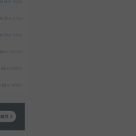
14
4846
13
5763
13
7909
36
124049
48
33802
52
19694