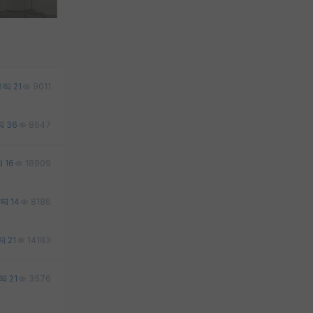
8
21
9011
36
8647
16
18909
14
8186
21
14183
21
3576