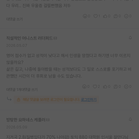
다 우리.. 진짜 우울증 걸릴뻔했음 저두
재팬라운지 🌸
0
1
0
0
0
대댓글 쓰기
직설적인 어니스트 러더퍼드
2026.05.07
영어 점수가 없고 성적이 낮다고 해서 인생을 망쳤다고 하기엔 너무 이르지
않을까요?
삶은 길고, 나중에 돌아봤을 때는 성적보다도 그 일로 스스로를 포기하고 비
관했던 시간이 더 후회로 남을 수도 있습니다.
0
2
0
0
0
대댓글 1개
대댓글 쓰기
해당 댓글을 보려면 로그인이 필요합니다.
로그인하기
방탕한 요하네스 케플러
2026.05.09
지거국 2.8(질병있다가 70% 나아감) 토익 880 대학원 인서울 잘만다님