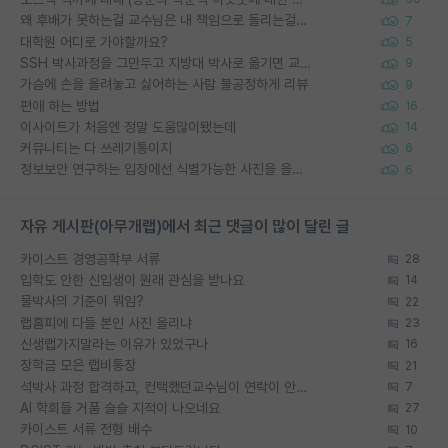
왜 후배가 못하는걸 교수님은 내 책임으로 돌리는걸까요?
7
대학원 어디로 가야할까요?
5
SSH 박사과정을 그만두고 지방대 박사로 옮기면 교수의 꿈은 끝일까요?
9
가슴에 손을 올려놓고 싫어하는 사람 불공정하게 리뷰
9
편애 하는 방법
16
이사이트가 처음엔 정말 도움많이됐는데
14
커뮤니티는 다 쓰레기통이지
6
정보보안 연구하는 입장에선 식별가능한 사진을 올리는건 비추이긴함
6
자유 게시판(아무개랩)에서 최근 댓글이 많이 달린 글
카이스트 경영공학부 서류
28
입학도 안한 신입생이 원래 관심을 받나요
14
물박사의 기준이 뭐임?
22
랩홈피에 다들 본인 사진 올리냐
23
신생랩가지말라는 이유가 있었구나
16
장학금 모은 랩비통장
21
석박사 과정 합격하고, 컨택했던교수님이 연락이 안됩니다...
7
AI 학회들 거품 슬슬 지적이 나오네요
27
카이스트 서류 전형 배수
10