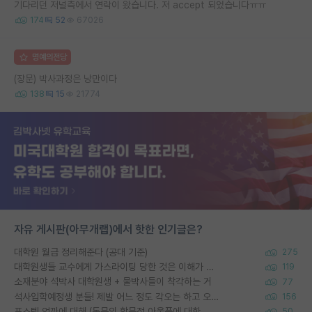
기다리던 저널측에서 연락이 왔습니다. 저 accept 되었습니다ㅠㅠ
174
52
67026
명예의전당
(장문) 박사과정은 낭만이다
138
15
21774
자유 게시판(아무개랩)에서 핫한 인기글은?
대학원 월급 정리해준다 (공대 기준)
275
대학원생들 교수에게 가스라이팅 당한 것은 이해가 갑니다. 안타깝네요.
119
소재분야 석박사 대학원생 + 물박사들이 착각하는 거
77
석사입학예정생 분들! 제발 어느 정도 각오는 하고 오세요.
156
포스텍 억까에 대해 (동문의 학문적 아웃풋에 대한 반박)
50