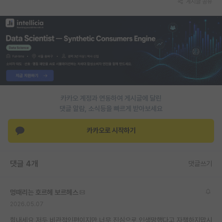
게시글 공유
PI 전용 게시판
인문사회 계열 게시판
특수/전문대학원 게시판
반도체/AI 게시판
장학금/장학생 게시판
카카오 계정과 연동하여 게시글에 달린
댓글 알람, 소식등을 빠르게 받아보세요
학술 정보 게시판
카카오로 시작하기
홍보 게시판
커리어
댓글 4개
댓글쓰기
유학교육
멍때리는 호르헤 보르헤스
이벤트
2026.05.07
반도체 아카데미
힘내세요 저두 비관적인편이지만 너무 진심으로 인생망했다고 자책하지맙시