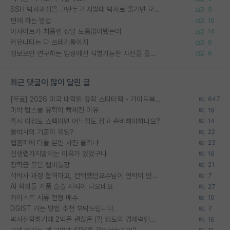
SSH 박사과정을 그만두고 지방대 박사로 옮기면 교수의 꿈은 끝일까요?
9
편애 하는 방법
16
이사이트가 처음엔 정말 도움많이됐는데
14
커뮤니티는 다 쓰레기통이지
6
정보보안 연구하는 입장에선 식별가능한 사진을 올리는건 비추이긴함
6
최근 댓글이 많이 달린 글
[무료] 2026 미국 대학원 유학 스타터팩 - 가이드북 & 합격자 컨택메일 템플릿
647
미박 탑스쿨 유학이 빡세진 이유
19
혹시 이정도 스펙이면 어느정도 잡고 준비해야하나요?
14
물박사의 기준이 뭐임?
22
랩홈피에 다들 본인 사진 올리냐
23
신생랩가지말라는 이유가 있었구나
16
장학금 모은 랩비통장
21
석박사 과정 합격하고, 컨택했던교수님이 연락이 안됩니다...
7
AI 학회들 거품 슬슬 지적이 나오네요
27
카이스트 서류 전형 배수
10
DGIST 가는 방법 추천 부탁드립니다.
7
박사진학하기에 2억은 괜찮은 (?) 정도의 경제력인가요
16