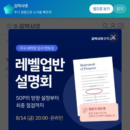
김박사넷
앱으로 보기
닫기
푸시 알림으로 소식을 빠르게
커뮤니티 홈
자유 게시판(아무개랩)
대학원생 모집
자연대 학점
국내대학원 정보
답답한 유클리드
연구실&오픈랩
2026.05.07
4
1129
커뮤니티
커뮤니티 홈
전체글보기
베스트 게시판
IF 명예의전당