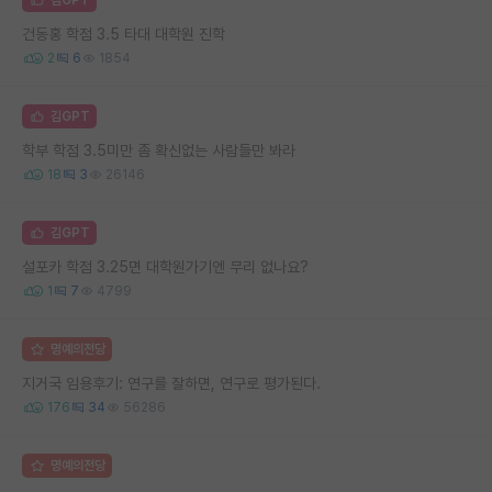
건동홍 학점 3.5 타대 대학원 진학
2
6
1854
김GPT
학부 학점 3.5미만 좀 확신없는 사람들만 봐라
18
3
26146
김GPT
설포카 학점 3.25면 대학원가기엔 무리 없나요?
1
7
4799
명예의전당
지거국 임용후기: 연구를 잘하면, 연구로 평가된다.
176
34
56286
명예의전당