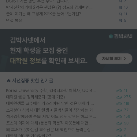
DGIST 가는 방법 추천 부탁드립니다.
7
박사진학하기에 2억은 괜찮은 (?) 정도의 경제력인가요
16
근데 여기는 왜 그렇게 SPK를 물어보는거임?
11
면접 복장
5
🔥 시선집중 핫한 인기글
Korea University 수학, 컴퓨터과학 이학사, UC Berkeley 산업공학 대학원 공학박사가 되는 것은 쉽지 않겠죠?
11
대학원 월급 정리해준다 (공대 기준)
275
대학원생들 교수에게 가스라이팅 당한 것은 이해가 갑니다. 안타깝네요.
119
소재분야 석박사 대학원생 + 물박사들이 착각하는 거
77
석사입학예정생 분들! 제발 어느 정도 각오는 하고 오세요.
156
포스텍 억까에 대해 (동문의 학문적 아웃풋에 대한 반박)
50
왜 후배가 못하는걸 교수님은 내 책임으로 돌리는걸까요?
7
대학원 어디로 가야할까요?
5