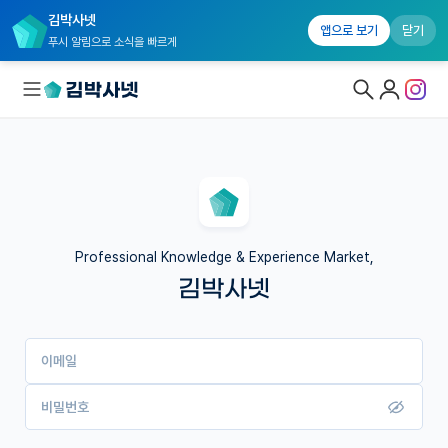
김박사넷
앱으로 보기
닫기
푸시 알림으로 소식을 빠르게
대학원생 모집
국내대학원 정보
연구실&오픈랩
Professional Knowledge & Experience Market,
김박사넷
커뮤니티
커리어
이메일
유학교육
이벤트
비밀번호
반도체 아카데미