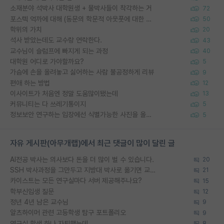
소재분야 석박사 대학원생 + 물박사들이 착각하는 거
72
포스텍 억까에 대해 (동문의 학문적 아웃풋에 대한 반박)
50
학위의 가치
20
석사 받았는데도 교수랑 연락한다.
43
교수님이 슬럼프에 빠지게 되는 과정
40
대학원 어디로 가야할까요?
5
가슴에 손을 올려놓고 싫어하는 사람 불공정하게 리뷰
9
편애 하는 방법
12
이사이트가 처음엔 정말 도움많이됐는데
13
커뮤니티는 다 쓰레기통이지
5
정보보안 연구하는 입장에선 식별가능한 사진을 올리는건 비추이긴함
5
자유 게시판(아무개랩)에서 최근 댓글이 많이 달린 글
AI전공 박사는 의사보다 돈을 더 많이 벌 수 있습니다.
20
SSH 박사과정을 그만두고 지방대 박사로 옮기면 교수의 꿈은 끝일까요?
21
카이스트는 모든 연구실마다 서버 제공해주나요?
15
학부신입생 질문
12
정년 4년 남은 교수님
9
알츠하이머 관련 고등학생 탐구 포트폴리오
9
연구실 학생 하나 자퇴했는데
8