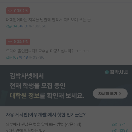
명예의전당
대학원이라는 지옥을 탈출해 멀리서 지켜보며 쓰는 글
345
31
106356
명예의전당
드디어 졸업합니다!! 교수님 마땅하십니까? ㅋㅋㅋㅋ
162
48
33786
자유 게시판(아무개랩)에서 핫한 인기글은?
외부에서 괜찮은 랩을 알아보는 방법 (장문주의)
274
<대학원에 입학하는 법>
1388