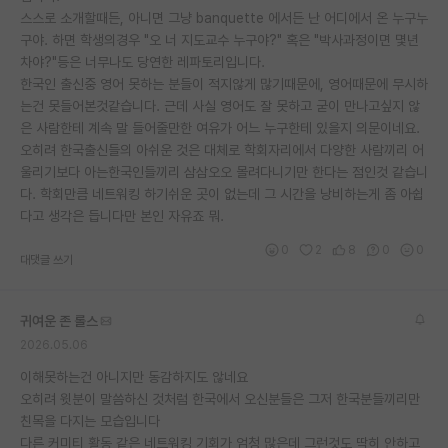
스스로 소개할때든, 아니면 그냥 banquette 에서든 난 어디에서 온 누구누
재팬라운지 🌸
구야. 하면 학생의경우 "오 너 지도교수 누구야?" 혹은 "박사과정이면 몇년
차야?"등은 너무나도 당연한 레파토리입니다.
한국인 출신중 영어 못하는 분들이 적지않게 많기때문에, 영어때문에 무시하
는건 못들어본것같습니다. 근데 사실 영어도 잘 못하고 굳이 만나고싶지 않
은 사람한테 계속 말 들어줄만한 여유가 어느 누구한테 있을지 의문이네요.
오히려 한국출신들의 아쉬운 것은 대체로 학회자리에서 다양한 사람끼리 어
울리기보다 아는한국인들끼리 삼삼오오 몰려다니기만 한다는 점인것 같습니
다. 학회만큼 네트워킹 하기쉬운 곳이 없는데 그 시간을 낭비하는게 좀 아쉽
다고 생각은 듭니다만 본인 자유죠 뭐.
0
2
8
0
0
대댓글 쓰기
귀여운 존 롤스
2026.05.06
이해못하는건 아니지만 동감하지도 않네요
오히려 윗분이 말씀하신 것처럼 한국에서 오신분들은 그저 한국분들끼리만
친목을 다지는 모습입니다
다른 커미티 활동 같은 네트워킹 기회가 엄청 많은데 그런것도 딱히 안하고