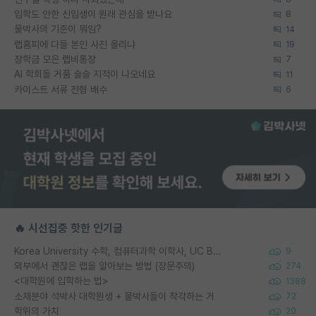
입학도 안한 신입생이 원래 관심을 받나요
8
물박사의 기준이 뭐임?
14
랩홈피에 다들 본인 사진 올리냐
19
장학금 모은 랩비통장
7
AI 학회들 거품 슬슬 지적이 나오네요
11
카이스트 서류 전형 배수
6
🔥 시선집중 핫한 인기글
Korea University 수학, 컴퓨터과학 이학사, UC Berkeley 산업공학 대학원 공학박사가 되는 것은 쉽지 않겠죠?
9
외부에서 괜찮은 랩을 알아보는 방법 (장문주의)
274
<대학원에 입학하는 법>
1388
소재분야 석박사 대학원생 + 물박사들이 착각하는 거
72
학위의 가치
20