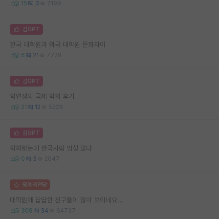
15
3
7199
김GPT
한국 대학원과 외국 대학원 문화차이
6
21
7729
김GPT
학연생의 국제 학회 후기
21
12
5226
김GPT
학회왓는데 한국사람 엄청 많다
0
3
2647
명예의전당
대학원에 답답한 친구들이 많이 보이네요...
308
34
64737