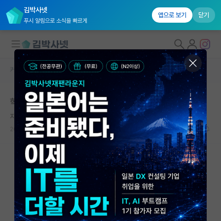
김박사넷
앱으로 보기
닫기
푸시 알림으로 소식을 빠르게
커뮤니티 홈
자유 게시판(아무개랩)
대학원생 모집
학회 한국인특
국내대학원 정보
자상한 쇠렌 키르케고르
연구실&오픈랩
2026.05.06
8
2132
커뮤니티
커뮤니티 홈
전체글보기
베스트 게시판
IF 명예의전당