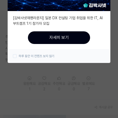
자유 게시판(아무개랩)
[김박사넷재팬라운지] 일본 DX 컨설팅 기업 취업을 위한 IT, AI
미국 유학 게시판
부트캠프 1기 참가자 모집
미국 대학원 합격 후기 게시판
주로 국내 학생들 특
자세히 보기
대학원생 모집 게시판
인사보다 뱃지 스캔부터함
사람이나 연구가 아니라 지도교수누군지
대학원 합격 후기 게시판
학교가 어딘지부터 물어봄
하루 동안 이 컨텐츠 보지 않기
영어 못하면 무시 (테이블에서 대화 안건다던지 옆에서 보는데 좀 민망)
연구실(PI) 홍보 게시판
석박사 채용 정보 게시판
응원해요
공감해요
추천해요
궁금해요
별로에요
임용 정보 게시판
1
2
0
0
7
학부 인턴 게시판
취업 게시판
게시글 공유
임용 후기 게시판