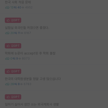
한국 사회 적응 문제
13
40
4952
김GPT
실험실 외국인들 꺼졌으면 좋겠다.
20
11
6167
김GPT
학회에 논문이 accept된 후 학회 불참
0
9
8073
김GPT
한국의 대학원생분들 정말 고생 많으십니다
28
8
6783
김GPT
일하기 싫어서 잠깐 쓰는 외국계회사 생활