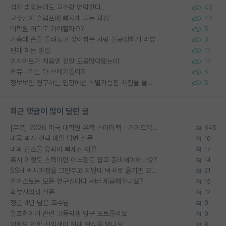
석사 받았는데도 교수랑 연락한다.
43
교수님이 슬럼프에 빠지게 되는 과정
40
대학원 어디로 가야할까요?
5
가슴에 손을 올려놓고 싫어하는 사람 불공정하게 리뷰
9
편애 하는 방법
12
이사이트가 처음엔 정말 도움많이됐는데
13
커뮤니티는 다 쓰레기통이지
5
정보보안 연구하는 입장에선 식별가능한 사진을 올리는건 비추이긴함
5
최근 댓글이 많이 달린 글
[무료] 2026 미국 대학원 유학 스타터팩 - 가이드북 & 합격자 컨택메일 템플릿
645
미국 박사 컨택 메일 답변 질문
10
미박 탑스쿨 유학이 빡세진 이유
17
혹시 이정도 스펙이면 어느정도 잡고 준비해야하나요?
14
SSH 박사과정을 그만두고 지방대 박사로 옮기면 교수의 꿈은 끝일까요?
21
카이스트는 모든 연구실마다 서버 제공해주나요?
15
학부신입생 질문
12
정년 4년 남은 교수님
9
알츠하이머 관련 고등학생 탐구 포트폴리오
9
입학도 안한 신입생이 원래 관심을 받나요
8